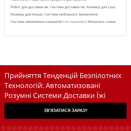
Робот для доставки їжі
,
Система доставки їжі
,
Конвеєр для суші
,
Конвеєр для показу
,
Система мобільного замовлення
,
Система замовлення планшетів
і не соромтеся
Зв'язатися з нами
.
Прийняття Тенденцій Безпілотних
Технологій: Автоматизовані
Розумні Системи Доставки Їжі
ЗВ'ЯЗАТИСЯ ЗАРАЗ!!