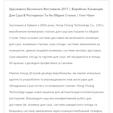
Щасливого Весняного Фестивалю 2017 | Виробник Конвеєрів
Для Суші В Ресторанах Та На Обідніх Столах | Гонг Чіанг
Заснована в Тайвані з 2004 року, Hong Chiang Technology Co., LTD є
виробником конвеєрних стрічок для суші-ресторанів та обідніх
столів. Наші основні системи доставки їжі включають конвеєри
для суші, конвеєрні стрічки, суші-поїзди, системи замовлення на
планшетах, демонстраційні конвеєри, системи експрес-доставки,
суші-машини, посуд та тарілки для суші, які продаються в понад
40 країнах з досвідом професійної установки.
Маючи понад 20 років досвіду виробництва, ми маємо унікальну
здатність розробляти та впроваджувати нові аксесуари для
обладнання Суші-потяга та конвеєрної стрічки. Hong Chiang
Technology надає повні рішення для автоматизації інтелектуальних
ресторанів. Впровадьте наш високоефективний робот для
доставки їжі, конвеєр для суші, систему швидкісного поїзда та
безшовну систему замовлення через планшет/мобільний телефон,