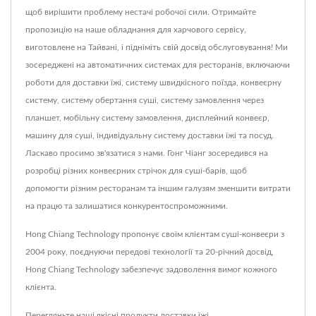
щоб вирішити проблему нестачі робочої сили. Отримайте
пропозицію на наше обладнання для харчового сервісу,
виготовлене на Тайвані, і підніміть свій досвід обслуговування! Ми
зосереджені на автоматичних системах для ресторанів, включаючи
роботи для доставки їжі, систему швидкісного поїзда, конвеєрну
систему, систему обертання суші, систему замовлення через
планшет, мобільну систему замовлення, дисплейний конвеєр,
машину для суші, індивідуальну систему доставки їжі та посуд.
Ласкаво просимо зв'язатися з нами. Гонг Чіанг зосередився на
розробці різних конвеєрних стрічок для суші-барів, щоб
допомогти різним ресторанам та іншим галузям зменшити витрати
на працю та залишатися конкурентоспроможними.
Hong Chiang Technology пропонує своїм клієнтам суші-конвеєри з
2004 року, поєднуючи передові технології та 20-річний досвід,
Hong Chiang Technology забезпечує задоволення вимог кожного
клієнта.
Перегляньте наші якісні продукти доставки їжі