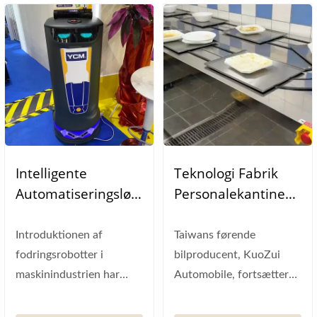
Intelligente
Teknologi Fabrik
Automatiseringsløs
Personalekantine
Ninger Til
Madbakkeindsamli
Mekaniske
Ngssystem
Introduktionen af
Taiwans førende
Industrifabrikker
fodringsrobotter i
bilproducent, KuoZui
maskinindustrien har
Automobile, fortsætter
medført mange fordele
med at optimere sine
for
fabriksfaciliteter...