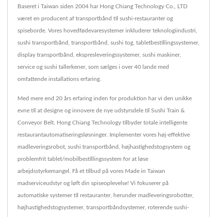
Baseret i Taiwan siden 2004 har Hong Chiang Technology Co., LTD
været en producent af transportbånd til sushi-restauranter og
spiseborde. Vores hovedfødevaresystemer inkluderer teknologiindustri,
sushi transportbånd, transportbånd, sushi tog, tabletbestillingssystemer,
display transportbånd, ekspresleveringssystemer, sushi maskiner,
service og sushi tallerkener, som sælges i over 40 lande med
omfattende installations erfaring.
Med mere end 20 års erfaring inden for produktion har vi den unikke
evne til at designe og innovere de nye udstyrsdele til Sushi Train &
Conveyor Belt. Hong Chiang Technology tilbyder totale intelligente
restaurantautomatiseringsløsninger. Implementer vores høj-effektive
madleveringsrobot, sushi transportbånd, højhastighedstogsystem og
problemfrit tablet/mobilbestillingssystem for at løse
arbejdsstyrkemangel. Få et tilbud på vores Made in Taiwan
madserviceudstyr og løft din spiseoplevelse! Vi fokuserer på
automatiske systemer til restauranter, herunder madleveringsrobotter,
højhastighedstogsystemer, transportbåndsystemer, roterende sushi-