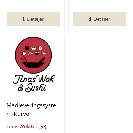
(Madleveringssyste
og det automatiserede
can-eat BBQ restaurant.
M)
sushi-leveringsområde,...
2022s...
Detaljer
Detaljer
Madleveringssyste
M-Kurve
Tinas Wok(Norge)