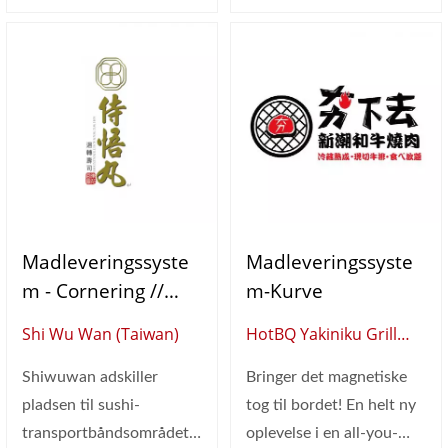
Madleveringssyste
Madleveringssyste
M - Cornering //
M-Kurve
Selvbestillingskiosk
Shi Wu Wan (Taiwan)
HotBQ Yakiniku Grill
Er (Tablet-
(Taiwan)
Bestillingssystem) /
Shiwuwan adskiller
Bringer det magnetiske
Sushi
pladsen til sushi-
tog til bordet! En helt ny
Transportbånd
transportbåndsområdet
oplevelse i en all-you-