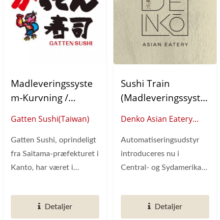
Madleveringssyste
Sushi Train
M-Kurvning /
(Madleveringssyste
Selvbestillingskiosk
M Shinkansen)/
Gatten Sushi(Taiwan)
Denko Asian Eatery
Er (Tablet
Expresslinje
(Puerto Rico)
Bestillingssystem) /
(Bæltdrevet)
Gatten Sushi, oprindeligt
Automatiseringsudstyr
Sushi
fra Saitama-præfekturet i
introduceres nu i
Transportbånd
Kanto, har været i
Central- og Sydamerika!
(Madleveringssyste
branchen i mere end 30
Puerto Rico er en
M)
år,...
autonom stat...
Detaljer
Detaljer