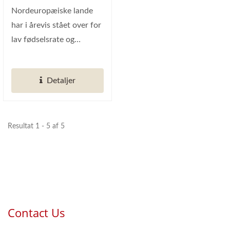
Nordeuropæiske lande
har i årevis stået over for
lav fødselsrate og
udfordringer med en
aldrende...
Detaljer
Resultat 1 - 5 af 5