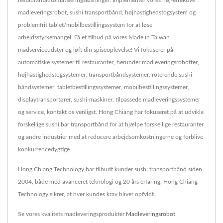
restaurantautomatiseringsløsninger. Implementer vores høj-effektive
madleveringsrobot, sushi transportbånd, højhastighedstogsystem og
problemfrit tablet/mobilbestillingssystem for at løse
arbejdsstyrkemangel. Få et tilbud på vores Made in Taiwan
madserviceudstyr og løft din spiseoplevelse! Vi fokuserer på
automatiske systemer til restauranter, herunder madleveringsrobotter,
højhastighedstogsystemer, transportbåndsystemer, roterende sushi-
båndsystemer, tabletbestillingssystemer, mobilbestillingssystemer,
displaytransportører, sushi-maskiner, tilpassede madleveringssystemer
og service, kontakt os venligst. Hong Chiang har fokuseret på at udvikle
forskellige sushi bar transportbånd for at hjælpe forskellige restauranter
og andre industrier med at reducere arbejdsomkostningerne og forblive
konkurrencedygtige.
Hong Chiang Technology har tilbudt kunder sushi transportbånd siden
2004, både med avanceret teknologi og 20 års erfaring, Hong Chiang
Technology sikrer, at hver kundes krav bliver opfyldt.
Se vores kvalitets madleveringsprodukter
Madleveringsrobot
,