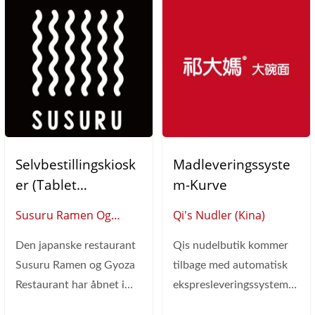
Selvbestillingskiosk
Madleveringssyste
Er (Tablet
M-Kurve
Bestillingssystem)
Susuru Ramen Og
Qi's Nudler (Kina)
Gyoza (Australien)
Den japanske restaurant
Qis nudelbutik kommer
Susuru Ramen og Gyoza
tilbage med automatisk
Restaurant har åbnet i
ekspresleveringssystem~
Australien, med en lys gul
Qis nudelbutik er en