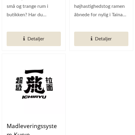
små og trange rum i
højhastighedstog ramen
butikken? Har du
åbnede for nylig i Tainan.
problemer med at have
Håndværkssystemet var
en smal gang...
skræddersyet...
Detaljer
Detaljer
Madleveringssyste
M-Kurve