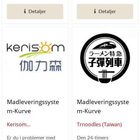
væg...
berømt...
Detaljer
Detaljer
Madleveringssyste
Madleveringssyste
M-Kurve
M-Kurve
Kerisom
Trnoodles (Taiwan)
Container(China)
Er du i problemer med
Den 24-timers