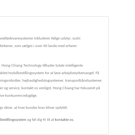
edfødevaresystemer inkluderer ifølge udstyr, sushi
allerkener, som sælges i over 40 lande med erfaren
. Hong Chiang Technology tilbyder totale intelligente
blet/mobilbestillingssystem for at løse arbejdsstyrkemangel. Få
veringsrobotter, højhastighedstogsystemer, transportbåndsystemer,
er og service, kontakt os venligst. Hong Chiang har fokuseret på
live konkurrencedygtige.
ikrer, at hver kundes krav bliver opfyldt.
Bestillingssystem
og føl dig fri til at
kontakte os
.