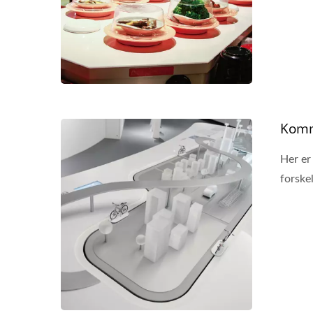
Komm
Her er
forskel