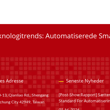
knologitrends: Automatiserede Sm
es Adresse
Seneste Nyheder
[Post-Show Rapport] Sætte
-13, Qianliao Rd., Shengang
Standard For Automatisering
aichung City 42949, Taiwan
01 Jul, 2026