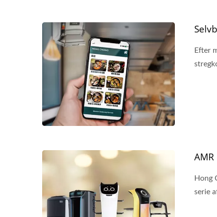
Selvb
Efter 
stregk
AMR 
Hong C
serie a