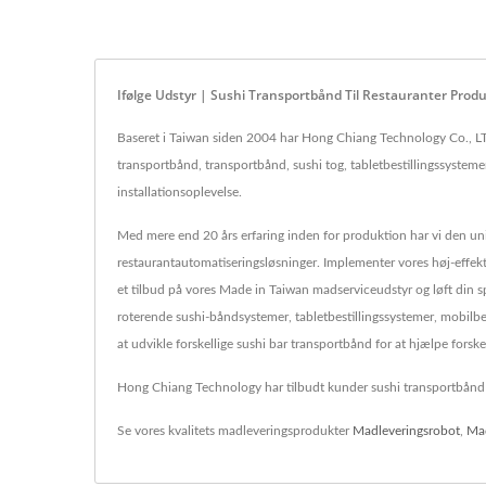
Ifølge Udstyr | Sushi Transportbånd Til Restauranter Pro
Baseret i Taiwan siden 2004 har Hong Chiang Technology Co., LTD
transportbånd, transportbånd, sushi tog, tabletbestillingssysteme
installationsoplevelse.
Med mere end 20 års erfaring inden for produktion har vi den uni
restaurantautomatiseringsløsninger. Implementer vores høj-effekt
et tilbud på vores Made in Taiwan madserviceudstyr og løft din s
roterende sushi-båndsystemer, tabletbestillingssystemer, mobilbe
at udvikle forskellige sushi bar transportbånd for at hjælpe fors
Hong Chiang Technology har tilbudt kunder sushi transportbånd s
Se vores kvalitets madleveringsprodukter
Madleveringsrobot
,
Mad