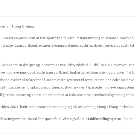
ducent | Hong Chiang
 været en producent af transportbånd til sushi-restauranter og spiseborde. Vores hov
r, display transportbånd, ekspresleveringssystemer, sushi maskiner, service og sushi t
kke evne til at designe og innovere de nye udstyrsdele til Sushi Train & Conveyor Belt
ive madleveringsrobot, sushi transportbånd, højhastighedstogsystem og problemfrit ta
piseoplevelse! Vi fokuserer på automatiske systemer til restauranter, herunder madle
stillingssystemer, displaytransportører, sushi-maskiner, tilpassede madleveringssystem
kellige restauranter og andre industrier med at reducere arbejdsomkostningerne og forb
iden 2004, både med avanceret teknologi og 20 års erfaring, Hong Chiang Technology s
leveringssystem
,
Sushi Transportbånd
,
Visningsbånd
,
Mobilbestillingssystem
,
Tablet 