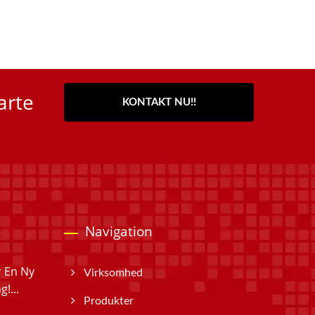
arte
KONTAKT NU!!
Navigation
r En Ny
Virksomhed
!...
Produkter