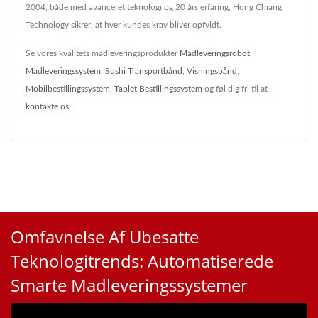
2004, både med avanceret teknologi og 20 års erfaring, Hong Chiang
Technology sikrer, at hver kundes krav bliver opfyldt.
Se vores kvalitets madleveringsprodukter
Madleveringsrobot
,
Madleveringssystem
,
Sushi Transportbånd
,
Visningsbånd
,
Mobilbestillingssystem
,
Tablet Bestillingssystem
og føl dig fri til at
kontakte os
.
Omfavnelse Af Ubesatte
Teknologitrends: Automatiserede
Smarte Madleveringssystemer