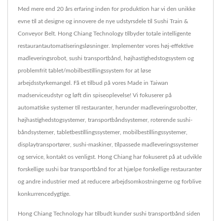
Med mere end 20 års erfaring inden for produktion har vi den unikke
evne til at designe og innovere de nye udstyrsdele til Sushi Train &
Conveyor Belt. Hong Chiang Technology tilbyder totale intelligente
restaurantautomatiseringsløsninger. Implementer vores høj-effektive
madleveringsrobot, sushi transportbånd, højhastighedstogsystem og
problemfrit tablet/mobilbestillingssystem for at løse
arbejdsstyrkemangel. Få et tilbud på vores Made in Taiwan
madserviceudstyr og løft din spiseoplevelse! Vi fokuserer på
automatiske systemer til restauranter, herunder madleveringsrobotter,
højhastighedstogsystemer, transportbåndsystemer, roterende sushi-
båndsystemer, tabletbestillingssystemer, mobilbestillingssystemer,
displaytransportører, sushi-maskiner, tilpassede madleveringssystemer
og service, kontakt os venligst. Hong Chiang har fokuseret på at udvikle
forskellige sushi bar transportbånd for at hjælpe forskellige restauranter
og andre industrier med at reducere arbejdsomkostningerne og forblive
konkurrencedygtige.
Hong Chiang Technology har tilbudt kunder sushi transportbånd siden