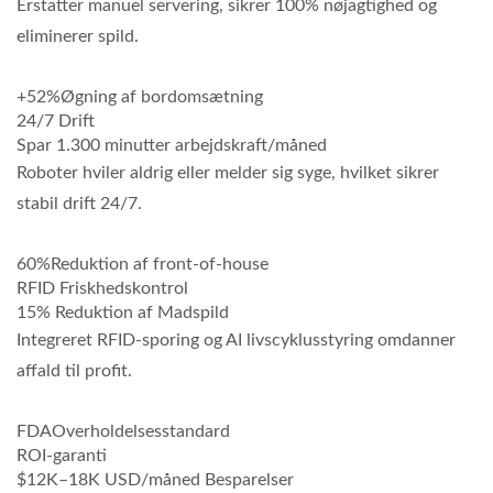
Erstatter manuel servering, sikrer 100% nøjagtighed og
eliminerer spild.
+52%
Øgning af bordomsætning
24/7 Drift
Spar 1.300 minutter arbejdskraft/måned
Roboter hviler aldrig eller melder sig syge, hvilket sikrer
stabil drift 24/7.
60%
Reduktion af front-of-house
RFID Friskhedskontrol
15% Reduktion af Madspild
Integreret RFID-sporing og AI livscyklusstyring omdanner
affald til profit.
FDA
Overholdelsesstandard
ROI-garanti
$12K–18K USD/måned Besparelser