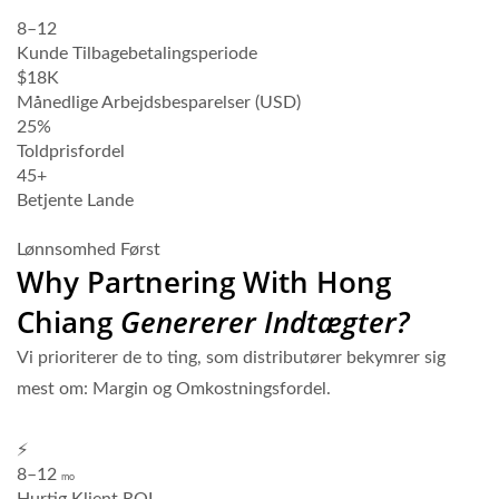
8–12
mo
Kunde Tilbagebetalingsperiode
$18K
Månedlige Arbejdsbesparelser (USD)
25%
Toldprisfordel
45+
Betjente Lande
Ansøg om at Blive Partner
Lønnsomhed Først
Why Partnering With Hong
Chiang
Genererer Indtægter?
Vi prioriterer de to ting, som distributører bekymrer sig
mest om: Margin og Omkostningsfordel.
⚡
8–12
mo
Hurtig Klient ROI