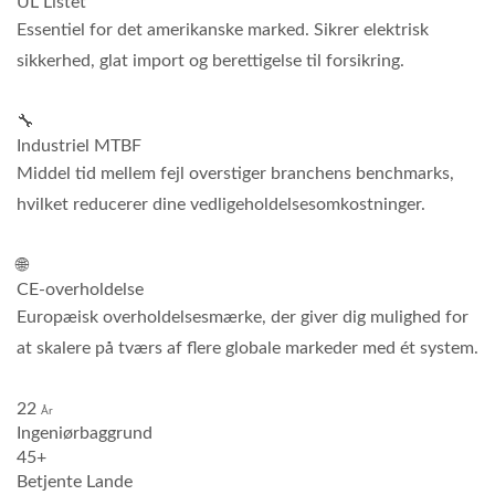
UL Listet
Essentiel for det amerikanske marked. Sikrer elektrisk
sikkerhed, glat import og berettigelse til forsikring.
🔧
Industriel MTBF
Middel tid mellem fejl overstiger branchens benchmarks,
hvilket reducerer dine vedligeholdelsesomkostninger.
🌐
CE-overholdelse
Europæisk overholdelsesmærke, der giver dig mulighed for
at skalere på tværs af flere globale markeder med ét system.
22
År
Ingeniørbaggrund
45+
Betjente Lande