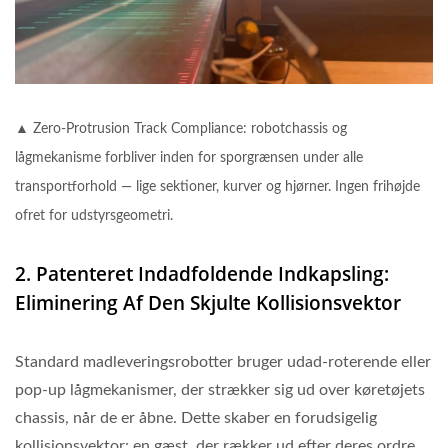
▲ Zero-Protrusion Track Compliance: robotchassis og
lågmekanisme forbliver inden for sporgrænsen under alle
transportforhold — lige sektioner, kurver og hjørner. Ingen frihøjde
ofret for udstyrsgeometri.
2. Patenteret Indadfoldende Indkapsling:
Eliminering Af Den Skjulte Kollisionsvektor
Standard madleveringsrobotter bruger udad-roterende eller
pop-up lågmekanismer, der strækker sig ud over køretøjets
chassis, når de er åbne. Dette skaber en forudsigelig
kollisionsvektor: en gæst, der rækker ud efter deres ordre,