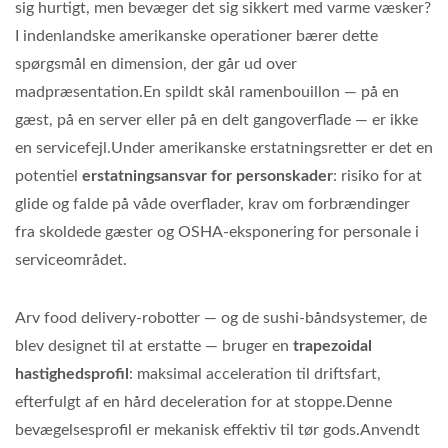
sig hurtigt, men bevæger det sig sikkert med varme væsker?
I indenlandske amerikanske operationer bærer dette
spørgsmål en dimension, der går ud over
madpræsentation.En spildt skål ramenbouillon — på en
gæst, på en server eller på en delt gangoverflade — er ikke
en servicefejl.Under amerikanske erstatningsretter er det en
potentiel
erstatningsansvar for personskader
: risiko for at
glide og falde på våde overflader, krav om forbrændinger
fra skoldede gæster og OSHA-eksponering for personale i
serviceområdet.
Arv food delivery-robotter — og de sushi-båndsystemer, de
blev designet til at erstatte — bruger en
trapezoidal
hastighedsprofil
: maksimal acceleration til driftsfart,
efterfulgt af en hård deceleration for at stoppe.Denne
bevægelsesprofil er mekanisk effektiv til tør gods.Anvendt