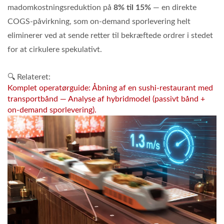
madomkostningsreduktion på
8% til 15%
— en direkte
COGS-påvirkning, som on-demand sporlevering helt
eliminerer ved at sende retter til bekræftede ordrer i stedet
for at cirkulere spekulativt.
🔍 Relateret:
Komplet operatørguide: Åbning af en sushi-restaurant med
transportbånd — Analyse af hybridmodel (passivt bånd +
on-demand sporlevering).