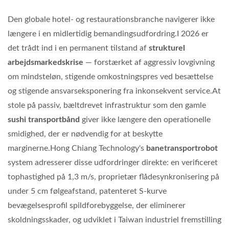
Den globale hotel- og restaurationsbranche navigerer ikke
længere i en midlertidig bemandingsudfordring.I 2026 er
det trådt ind i en permanent tilstand af
strukturel
arbejdsmarkedskrise
— forstærket af aggressiv lovgivning
om mindsteløn, stigende omkostningspres ved besættelse
og stigende ansvarseksponering fra inkonsekvent service.At
stole på passiv, bæltdrevet infrastruktur som den gamle
sushi transportbånd
giver ikke længere den operationelle
smidighed, der er nødvendig for at beskytte
marginerne.Hong Chiang Technology's
banetransportrobot
system adresserer disse udfordringer direkte: en verificeret
tophastighed på
1,3 m/s
, proprietær flådesynkronisering på
under
5 cm
følgeafstand, patenteret
S-kurve
bevægelsesprofil
spildforebyggelse, der eliminerer
skoldningsskader, og
udviklet i Taiwan
industriel fremstilling