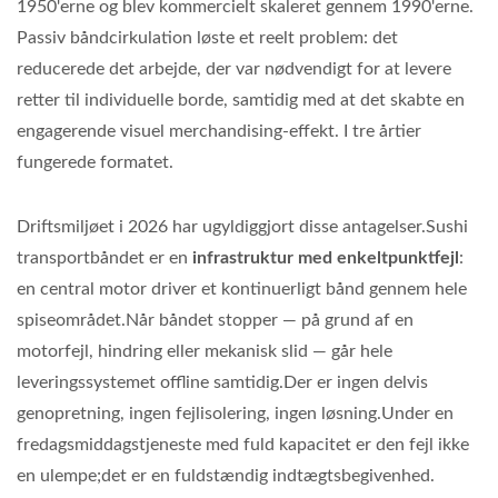
1950'erne og blev kommercielt skaleret gennem 1990'erne.
Passiv båndcirkulation løste et reelt problem: det
reducerede det arbejde, der var nødvendigt for at levere
retter til individuelle borde, samtidig med at det skabte en
engagerende visuel merchandising-effekt. I tre årtier
fungerede formatet.
Driftsmiljøet i 2026 har ugyldiggjort disse antagelser.Sushi
transportbåndet er en
infrastruktur med enkeltpunktfejl
:
en central motor driver et kontinuerligt bånd gennem hele
spiseområdet.Når båndet stopper — på grund af en
motorfejl, hindring eller mekanisk slid — går hele
leveringssystemet offline samtidig.Der er ingen delvis
genopretning, ingen fejlisolering, ingen løsning.Under en
fredagsmiddagstjeneste med fuld kapacitet er den fejl ikke
en ulempe;det er en fuldstændig indtægtsbegivenhed.