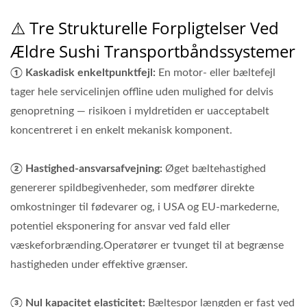
⚠️ Tre Strukturelle Forpligtelser Ved
Ældre Sushi Transportbåndssystemer
① Kaskadisk enkeltpunktfejl:
En motor- eller bæltefejl
tager hele servicelinjen offline uden mulighed for delvis
genopretning — risikoen i myldretiden er uacceptabelt
koncentreret i en enkelt mekanisk komponent.
② Hastighed-ansvarsafvejning:
Øget bæltehastighed
genererer spildbegivenheder, som medfører direkte
omkostninger til fødevarer og, i USA og EU-markederne,
potentiel eksponering for ansvar ved fald eller
væskeforbrænding.Operatører er tvunget til at begrænse
hastigheden under effektive grænser.
③ Nul kapacitet elasticitet:
Bæltespor længden er fast ved