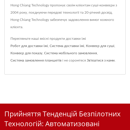
Hong Chiang Technology пропонує своїм клієнтам суші-конвеєри з
2004 року, поєднуючи передові технології та 20-річний досвід,
Hong Chiang Technology забезпечує задоволення вимог кожного
клієнта.
Перегляньте наші якісні продукти доставки їжі
Робот для доставки їжі
,
Система доставки їжі
,
Конвеєр для суші
,
Конвеєр для показу
,
Система мобільного замовлення
,
Система замовлення планшетів
і не соромтеся
Зв'язатися з нами
.
Прийняття Тенденцій Безпілотних
Технологій: Автоматизовані