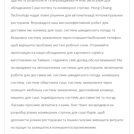
здатність розробляти та впроваджувати нові аксесуари для
обладнання Суші-потяга та конвеєрної стрічки. Hong Chiang
Technology надає повні рішення для автоматизації інтелектуальних
ресторанів. Впровадьте наш високоефективний робот для
доставки їжі, конвеєр для суші, систему швидкісного поїзда та
безшовну систему замовлення через планшет/мобільний телефон,
щоб вирішити проблему нестачі робочої сили. Отримайте
пропозицію на наше обладнання для харчового сервісу,
виготовлене на Тайвані, і підніміть свій досвід обслуговування! Ми
зосереджені на автоматичних системах для ресторанів, включаючи
роботи для доставки їжі, систему швидкісного поїзда, конвеєрну
систему, систему обертання суші, систему замовлення через
планшет, мобільну систему замовлення, дисплейний конвеєр,
машину для суші, індивідуальну систему доставки їжі та посуд.
Ласкаво просимо зв'язатися з нами. Гонг Чіанг зосередився на
розробці різних конвеєрних стрічок для суші-барів, щоб
допомогти різним ресторанам та іншим галузям зменшити витрати
на працю та залишатися конкурентоспроможними.