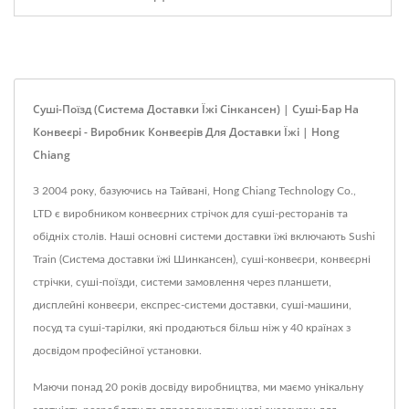
Суші-Поїзд (Система Доставки Їжі Сінкансен) | Суші-Бар На
Конвеєрі - Виробник Конвеєрів Для Доставки Їжі | Hong
Chiang
З 2004 року, базуючись на Тайвані, Hong Chiang Technology Co.,
LTD є виробником конвеєрних стрічок для суші-ресторанів та
обідніх столів. Наші основні системи доставки їжі включають Sushi
Train (Система доставки їжі Шинкансен), суші-конвеєри, конвеєрні
стрічки, суші-поїзди, системи замовлення через планшети,
дисплейні конвеєри, експрес-системи доставки, суші-машини,
посуд та суші-тарілки, які продаються більш ніж у 40 країнах з
досвідом професійної установки.
Маючи понад 20 років досвіду виробництва, ми маємо унікальну