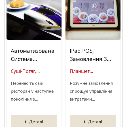
Автоматизована
IPad POS,
Система
Замовлення З
Доставки Їжі
Столу (Система
Суші-Потяг,
Планшет
Шинкансен
Замовлень З
Шинкансен
(Глобальний
(суші-Потяг)
Столу)
Перенесіть свій
Розумне замовлення
(Глобальний
Постачальник
ресторан у наступне
спрощує управління
Постачальник
Автоматизації
покоління з
витратами...
Розумної
Розумних
автоматизованою...
Автоматизації
Ресторанів)
Ресторанів)
Деталі
Деталі