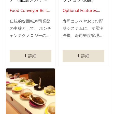
ム）
Food Conveyor Belt
Optional Features
(Global Supplier Of
(Global Supplier Of
伝統的な回転寿司業態
寿司コンベヤおよび配
Smart Restaurant
Smart Restaurant
の中核として、 ホンチ
膳システムに、食器洗
Automation)
Automation)
ャンテクノロジーのク
浄機、寿司鮮度管理シ
レセント型チェーンコ
ステム、ベルト転送シ
ンベヤシステムは、 回
ステム、給湯システ
詳細
詳細
転寿司向けに開発され
ム、寿司皿投入(回収)
た、最も汎用性の高い
システムなどの各種オ
ソリューションです。
プションを組み合わせ
本システムは、各種自
ることで、運用効率と
動化モジュールとのシ
店舗全体の完成度をさ
ームレスな統合が可能
らに高めることが可能
で、 店舗オーナー様は
です。
運営形態や成長フェー