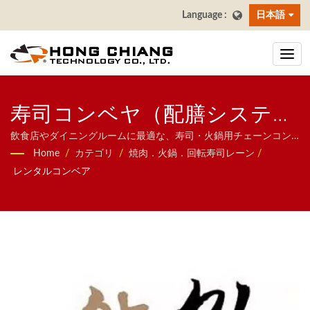
日本語
寿司コンベヤ（配膳システ
ム）
飲食店やダイニングルームに最適な、寿司・火鍋用チェーンコン
ベアシステム。 / 当社は、飲食店向け自動化システムの専門メー
Home
/
カテゴリ
/
焼肉．火鍋．回転寿司レーン
/
カーとして、新幹線型配膳システム、配膳ロボット、コンベヤシ
レンタルコンベア
ステム、回転寿司コンベヤ、タブレット注文システム、モバイル
オーダーシステム、ディスプレイコンベヤ、寿司機器、カスタマ
イズ対応配膳システム、各種食器類まで幅広く提供しておりま
す。お気軽にお問い合わせください。