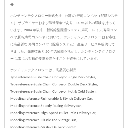
介
ホンチャンテクノロジー株式会社 - 台湾 の 寿司コンベヤ（配膳システ
ム） サプライヤーおよび製造業者であり、20 年以上の経験を持って
います。2004 年以来、新幹線型配膳システム,寿司トレイン,寿司コン
ベヤ,回転寿司コンベヤ において、ホンチャンテクノロジー はお客様
に高品質な 寿司コンベヤ（配膳システム） 生産サービスを提供して
きました。先進技術と 20 年の経験を活かし、ホンチャンテクノロジ
ー は常にお客様の要求を満たすことを確実にしています。
ホンチャンテクノロジー は、高品質な製品
Type reference-Sushi Chain Conveyor Single Deck Styles
,
Type reference-Sushi Chain Conveyor Double Deck Styles
,
Type reference-Sushi Chain Conveyor Hot & Cold System
,
Modeling reference-Fashionable & Stylish Delivery Car
,
Modeling reference-Speedy Racing delivery car
,
Modeling reference-High-Speed Bullet Train Delivery Car
,
Modeling reference-Classic and Vintage Bus
,
Modeling reference-Maglev Delivery System
,