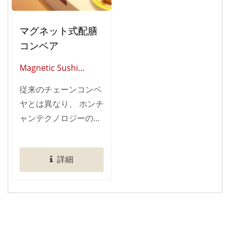
ズに応じて、 高い柔軟
性を持ったレストラン
マグネット式配膳
オートメーションの導
入を行うことができま
コンベア
す。 当社のコンベヤシ
Magnetic Sushi
ステムは、動作音
Conveyor (Global
75dB以下の静音設計
従来のチェーンコンベ
Supplier Of Smart
を実現し、 上質なダイ
ヤとは異なり、 ホンチ
Restaurant
ニング環境を維持しま
ャンテクノロジーのマ
Automation)
す。 さらに、40年以
グネティックコンベヤ
上の実績と世界5,000
は、多様な演出・運用
件以上の導入経験に基
詳細
が可能で、 店舗空間を
づき、 機器破損率1％
より美しく演出しま
未満という高い信頼性
す。 当社の専門的な技
を誇ります。 運用効率
術設計により、磁気誘
のさらなる向上のた
導ユニットをテーブル