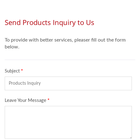
め、 当社では「コンベ
下の隠蔽レール内に設
ヤブリッジシステム」
置することが可能。 こ
の併用を推奨していま
れにより、テーブル天
す。 これにより、アイ
板はフラットで清潔感
ドルタイムにおける搬
のある仕上がりを保
送距離を短縮し、 料理
ち、 デザイン性と機能
の鮮度を保ちながら、
性を両立した店舗づく
店舗全体の運用満足度
りを実現します。
向上に貢献します。