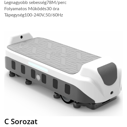
Legnagyobb sebesség
78M/perc
Folyamatos Működés
30 óra
Tápegység
100-240V,50/60Hz
Tanácsadás
Videó
C Sorozat