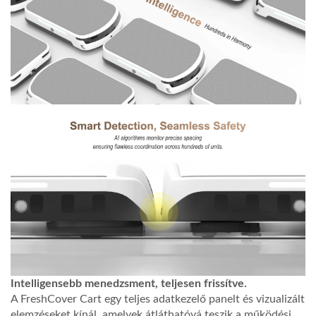
Intelligensebb menedzsment, teljesen frissítve.
A FreshCover Cart egy teljes adatkezelő panelt és vizualizált
elemzéseket kínál, amelyek átláthatóvá teszik a működési