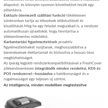
állapotot, és könnyen nyomon követhetővé teszik egy
pillantásra.
Exkluzív ütemezett szállítási funkció
tökéletesen
szinkronban tartja az étkezések előkészítését és
kiszállítását.Még ha egy feladat megszakad is, a rendszer
automatikusan újraallokál, hogy fenntartsa a
zökkenőmentes működést.
Karbantartási figyelmeztetések
proaktív
figyelmeztetéseket nyújtanak, meghosszabbítva a
berendezések élettartamát és biztosítva a hosszú távú
megbízhatóságot.
Az iparág legjobb rendszerkompatibilitásával a FreshCover
zökkenőmentesen
integrálódik minden rendelési, KDS és
POS rendszerrel—hozzáadva
a hatékonyságot és a
rugalmasságot egy teljesen új szintre.
Az intelligencia, minden modellben megtestesítve