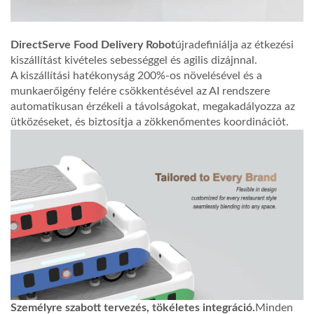
Tanácsadás
DirectServe Food Delivery Robot
újradefiniálja az étkezési
kiszállítást kivételes sebességgel és agilis dizájnnal.
A kiszállítási hatékonyság 200%-os növelésével és a
munkaerőigény felére csökkentésével az AI rendszere
automatikusan érzékeli a távolságokat, megakadályozza az
ütközéseket, és biztosítja a zökkenőmentes koordinációt.
Személyre szabott tervezés, tökéletes integráció.
Minden