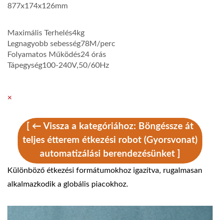
877x174x126mm
Maximális Terhelés
4kg
Legnagyobb sebesség
78M/perc
Folyamatos Működés
24 órás
Tápegység
100-240V,50/60Hz
Tanácsadás
Videó
×
[ ← Vissza a kategóriához: Böngéssze át
teljes étterem étkezési robot (Gyorsvonat)
automatizálási berendezésünket ]
Különböző étkezési formátumokhoz igazítva, rugalmasan
alkalmazkodik a globális piacokhoz.