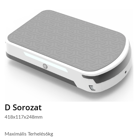
Videó
D Sorozat
418x117x248mm
Maximális Terhelés
6kg