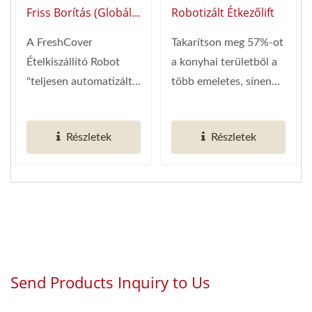
(Gőzmozdony)
(sínen Vezetett)
Friss Borítás (Globális
Robotizált Étkezőlift
Beszállító Az Okos
A FreshCover
Takarítson meg 57%-ot
Étteremautomatizálás
Ételkiszállító Robot
a konyhai területből a
Terén)
"teljesen automatizált
több emeletes, sínen
védőburkolattal"
vezetett étkezési...
rendelkezik,...
Részletek
Részletek