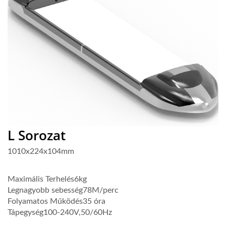
L Sorozat
1010x224x104mm
Maximális Terhelés
6kg
Legnagyobb sebesség
78M/perc
Folyamatos Működés
35 óra
Tápegység
100-240V,50/60Hz
Tanácsadás