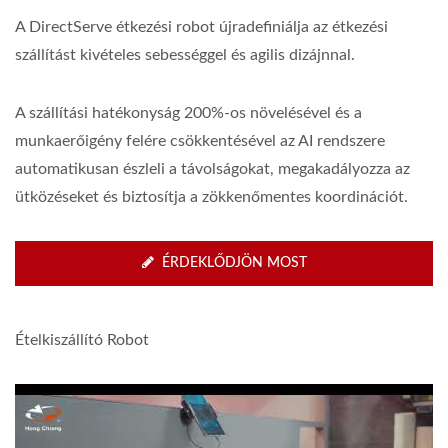
A DirectServe étkezési robot újradefiniálja az étkezési
szállítást kivételes sebességgel és agilis dizájnnal.
A szállítási hatékonyság 200%-os növelésével és a
munkaerőigény felére csökkentésével az AI rendszere
automatikusan észleli a távolságokat, megakadályozza az
ütközéseket és biztosítja a zökkenőmentes koordinációt.
ÉRDEKLŐDJÖN MOST
Ételkiszállító Robot