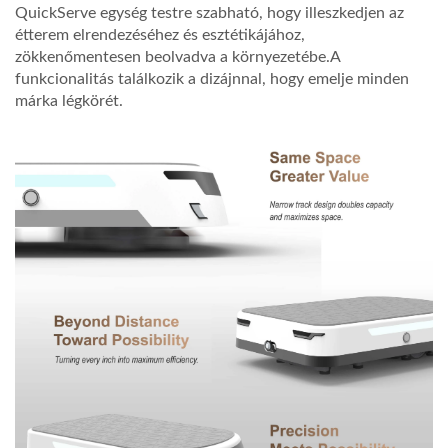
QuickServe egység testre szabható, hogy illeszkedjen az
étterem elrendezéséhez és esztétikájához,
zökkenőmentesen beolvadva a környezetébe.A
funkcionalitás találkozik a dizájnnal, hogy emelje minden
márka légkörét.