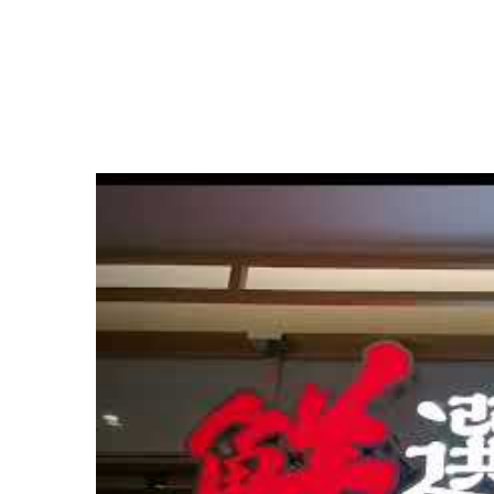
י מזון - סוג קו ישר