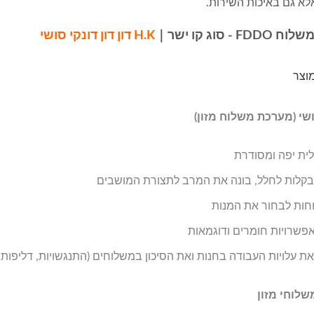
לא גם באיכות השירות.
F - סוג קו ישר
｜
H.K דון דון דונקי סושי
וצר
שי (מערכת משלוח מזון)
ית יפה ומסודרת
וט משלוח מזון (רכבת
מערכת משלוחי מזון
קלות לחלל, בונה את המרב לתצורת המושבים
מהירה)
וחות לבחור את המנות
פשרויות חומרים ודוגמאות
 עלויות העבודה בחנות ואת הסיכון במשלוחים (התנגשויות, דליפות,
לוחי מזון