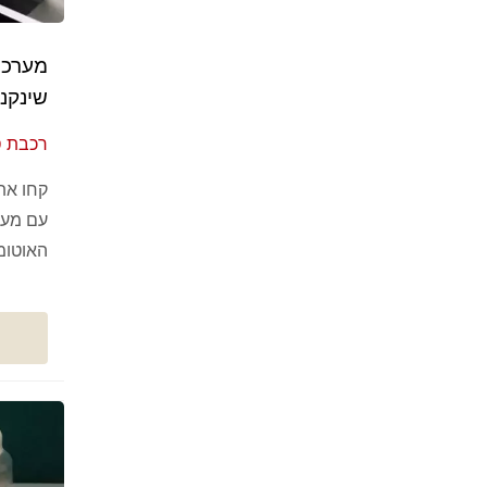
מערכת
שינקנס
רכבת סו
של אוט
קחו את
עם מער
האוטומט