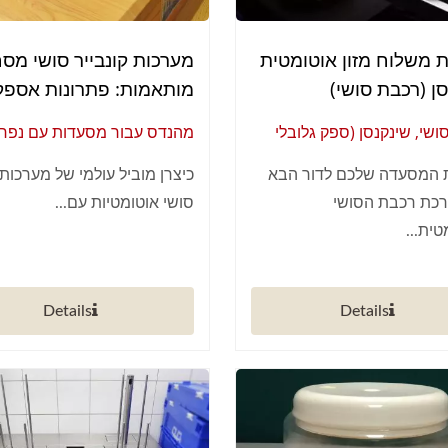
 משלוח מזון אוטומטית
מערכות קונבייר סושי מסח
ן (רכבת סושי)
מותאמות: פתרונות אספ
מזון אוטומטיים
שי, שינקנסן (ספק גלובלי
מהנדס עבור מסעדות עם נפח 
ומציה חכמה למסעדות)
מערכות קונבייר סושי אוטומטי
 המסעדה שלכם לדור הבא
כיצרן מוביל עולמי של מערכות
מוכחות בשטח
כת רכבת הסושי
סושי אוטומטיות עם...
ית...
Details
Details