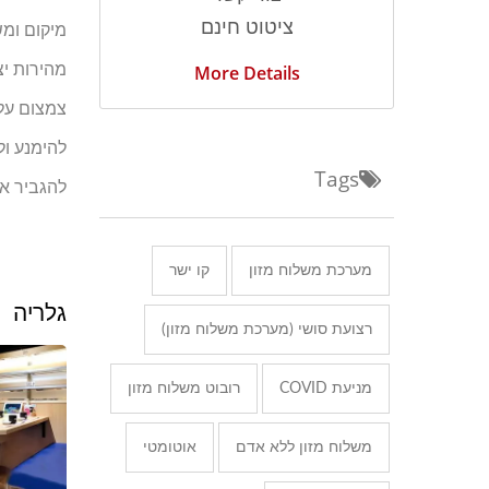
ציטוט חינם
מיקום ומש
מהירות יצ
More Details
צמצום עלוי
להימנע ול
Tags
להגביר את
מערכת משלוח מזון
קו ישר
גלריה
רצועת סושי (מערכת משלוח מזון)
מניעת COVID
רובוט משלוח מזון
משלוח מזון ללא אדם
אוטומטי