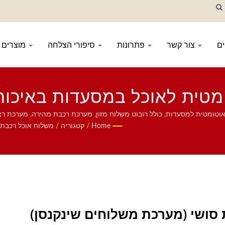
ם
צור קשר
פתרונות
סיפורי הצלחה
מוצרים
ית לאוכל במסעדות באיכות פ
סושי למסעדות ושולחנ
טאבלט, מערכת הזמנה ניידת, קונveyor תצוגה, מכונת סושי, מערכת משלוח מזון מותאמת אישית, וכלי אוכל. נשמח אם תיצור איתנו קשר.
Home
/
קטגוריה
/
משלוח אוכל רכבת 
סושי (מערכת משלוחים שינקנסן)