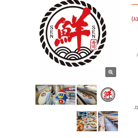
ג)
"מ (株式会社ドン・キホーテ, Kabushiki gaisha Don Kihōte),
ם,