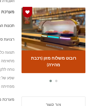
העבודה א
מערכת משלוח DDO
תכונות המ
רצועת סו
תצוגה כלל
בת
מערכת משלוחי מזון
רוב
מתאימה ב
נוחה ללק
שפע של א
מפחיתה את
מערכת מש
צור קשר