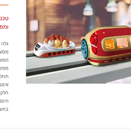
טכנו
ומפ
גלה 
מסעד
המופ
מפשט
תחלי
אינטל
חלקה
היום
בתעש