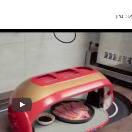
וח מזון
רובוט משלוח