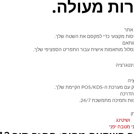
ות מעולה.
 ב-4 צעדים
אתר
יסות מקצועי כדי למקסם את השטח שלך.
ותאם
סלול מותאמות אישית עבור התפריט הספציפי שלך.
נטגרציה
יה
רכת ה-POS/KDS הקיימת שלך.
הדרכה
ת ותמיכה מתמשכת 24/7.
ן
ושיטינג
י
מטבח יפני