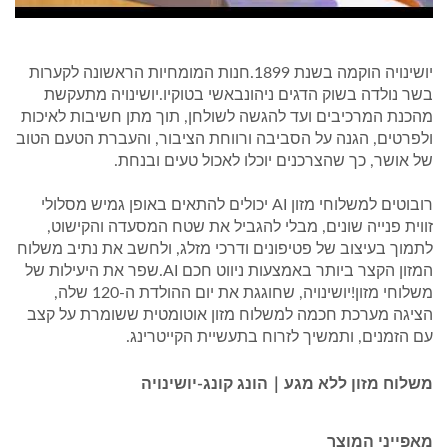
יושינויה הוקמה בשנת 1899.חנות המומחיות הראשונה לקערות
בשר נולדה בשוק הדגים ניהונבאשי בטוקיו.יושינויה מתעקשת
מהכנת המרכיבים ועד להגשה לשולחן, תוך מתן חשיבות לאיכות
ולפרטים, הגנה על הסביבה ורווחת הציבור, והעברת הטעם הטוב
של אושר, כך שהצרכנים יוכלו לאכול טעים ובנחת.
רובוטים למשלוחי מזון AI יכולים להתאים באופן גמיש מסלולי
זווית פנייה שונים, מבלי להגביל את שטח המסעדה והקישוט,
לתמוך בעיצוב של פטיפונים ודרכי מזלג, ולחשב את נתיב משלוח
המזון הקצר ביותר באמצעות ניווט חכם AI.שפר את היעילות של
משלוחי מזון!יושינויה, שחוגגת את יום ההולדת ה-120 שלה,
הציגה מערכת חכמה למשלוח מזון אוטומטית ששומרת על קצב
עם הזמנים, ותמשיך לזרוח בתעשיית הקייטרינג.
משלוח מזון ללא מגע｜הונג קונג-יושינויה
מאפייני המוצר