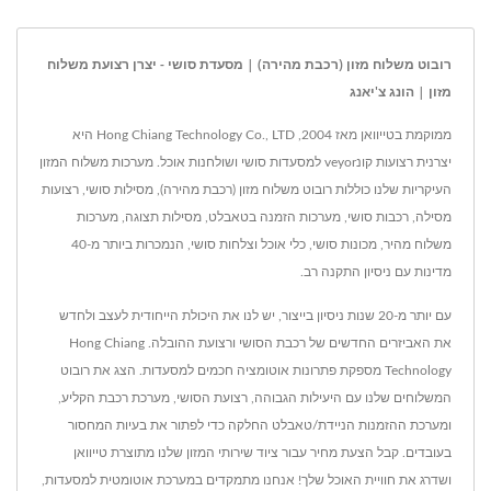
רובוט משלוח מזון (רכבת מהירה) | מסעדת סושי - יצרן רצועת משלוח
מזון | הונג צ'יאנג
ממוקמת בטייוואן מאז 2004, Hong Chiang Technology Co., LTD היא
יצרנית רצועות קונveyor למסעדות סושי ושולחנות אוכל. מערכות משלוח המזון
העיקריות שלנו כוללות רובוט משלוח מזון (רכבת מהירה), מסילות סושי, רצועות
מסילה, רכבות סושי, מערכות הזמנה בטאבלט, מסילות תצוגה, מערכות
משלוח מהיר, מכונות סושי, כלי אוכל וצלחות סושי, הנמכרות ביותר מ-40
מדינות עם ניסיון התקנה רב.
עם יותר מ-20 שנות ניסיון בייצור, יש לנו את היכולת הייחודית לעצב ולחדש
את האביזרים החדשים של רכבת הסושי ורצועת ההובלה. Hong Chiang
Technology מספקת פתרונות אוטומציה חכמים למסעדות. הצג את רובוט
המשלוחים שלנו עם היעילות הגבוהה, רצועת הסושי, מערכת רכבת הקליע,
ומערכת ההזמנות הניידת/טאבלט החלקה כדי לפתור את בעיות המחסור
בעובדים. קבל הצעת מחיר עבור ציוד שירותי המזון שלנו מתוצרת טייוואן
ושדרג את חוויית האוכל שלך! אנחנו מתמקדים במערכת אוטומטית למסעדות,