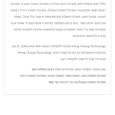
כולל רובוט משלוח מזון, מערכת רכבת מהירה, מערכת רצועת העברה, מערכת
רצועת שושי מסתובבת, מערכת הזמנת טאבלט, מערכת הזמנה ניידת, רצועת
תצוגה, מכונת סושי, מערכת משלוח מזון מותאמת אישית, וכלי אוכל. נשמח
אם תיצור איתנו קשר. הונג צ'יאנג מתמקד בפיתוח רצועות קונבייר שונות עבור
מסעדות סושי כדי לעזור למסעדות שונות ולתעשיות אחרות להפחית עלויות
עבודה ולהישאר תחרותיות.
Hong Chiang Technology מציעה ללקוחות רצועות סושי מאז 2004, הן עם
טכנולוגיה מתקדמת והן עם 20 שנות ניסיון, Hong Chiang Technology
מבטיחה שכל דרישות הלקוחות ייענו.
צפו במוצרי משלוח המזון האיכותיים שלנו
רובוט משלוח מזון
,
מערכת משלוח מזון
,
רצועת סושי
,
תצוגת רצועה
,
מערכת הזמנה ניידת
,
מערכת הזמנת טאבלטים
ואל תהססו
צור קשר
.