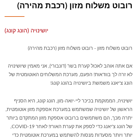
רובוט משלוח מזון (רכבת מהירה)
יושינויה (הונג קונג)
רובוט משלוח מזון - רובוט משלוח מזון (רכבת מהירה)
אם אתה אוהב לאכול קערת בשר (דונבורי), אני מאמין שיושינויה
לא זרה לך בוודאות! הפעם, מערכת המשלוחים האוטומטית של
הונג צ'יאנג משמשת ביושינויה בהונג קונג!
יושינויה, הממוקמת בכיכר ליי-יואה-מון, הונג קונג, היא הסניף
הראשון של יושינויה שמשתמש במערכת אספקת מזון אוטומטית,
יתרה מכך, הם משתמשים ברובוט אספקת מזון המתקדם ביותר
של הונג צ'יאנג כדי לספק את קערת האורז! לאחר COVID-19,
יותר ויותר מסעדות מנסות להשתמש במערכת אוטומטית כדי