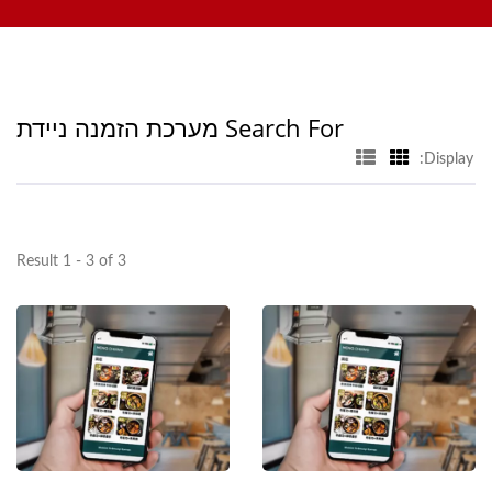
מכונת סושי, מערכת משלוח מזון מותאמת אישית, וכלי אוכל. נשמח אם
צ'יאנג
תיצור איתנו קשר.
Search For מערכת הזמנה ניידת
Display:
Result 1 - 3 of 3