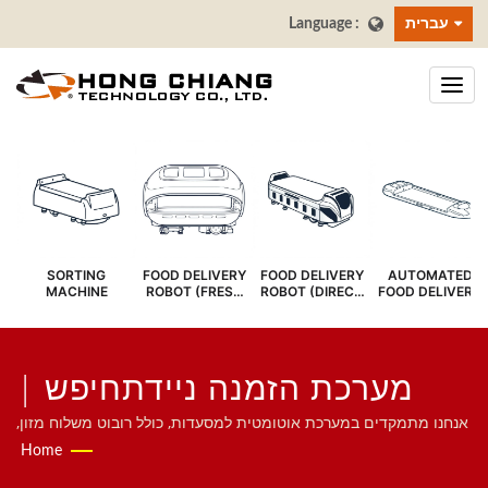
עברית
SORTING
FOOD DELIVERY
FOOD DELIVERY
AUTOMATED
MACHINE
ROBOT (FRESH
ROBOT (DIRECT
FOOD DELIVERY
COVER)
SERVE)
SYSTEM
מערכת הזמנה ניידתחיפש |
רצועת קונבייר לבר סושי - יצרן
אנחנו מתמקדים במערכת אוטומטית למסעדות, כולל רובוט משלוח מזון,
מערכת רכבת מהירה, מערכת רצועת העברה, מערכת רצועת שושי
Home
רצועות משלוח מזון | הונג
מסתובבת, מערכת הזמנת טאבלט, מערכת הזמנה ניידת, רצועת תצוגה,