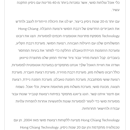
כלי אוכל וצלחות סושי, אשר נמכרות ביותר מ-40 מדינות עם ניסיון התקנה
עשיר.
עם יותר מ-20 שנות ניסיון בייצור, יש לנו את היכולת הייחודית לעצב ולחדש
את האביזרים החדשים של רכבת הסושי ורצועת ההובלה. Hong Chiang
Technology מספקת פתרונות אוטומציה חכמים למסעדות. הצג את רובוט
המשלוחים שלנו עם היעילות הגבוהה, רצועת הסושי, מערכת רכבת הקליע,
ומערכת ההזמנות הניידת/טאבלט החלקה כדי לפתור את בעיות המחסור
בעובדים. קבל הצעת מחיר עבור ציוד שירותי המזון שלנו מתוצרת טייוואן
ושדרג את חוויית האוכל שלך! אנחנו מתמקדים במערכת אוטומטית למסעדות,
כולל רובוט משלוח מזון, מערכת רכבת מהירה, מערכת רצועת העברה, מערכת
רצועת שושי מסתובבת, מערכת הזמנת טאבלט, מערכת הזמנה ניידת, רצועת
תצוגה, מכונת סושי, מערכת משלוח מזון מותאמת אישית, וכלי אוכל. נשמח
אם תיצור איתנו קשר. הונג צ'יאנג מתמקד בפיתוח רצועות קונבייר שונות עבור
מסעדות סושי כדי לעזור למסעדות שונות ולתעשיות אחרות להפחית עלויות
עבודה ולהישאר תחרותיות.
Hong Chiang Technology מציעה ללקוחות רצועות סושי מאז 2004, הן עם
טכנולוגיה מתקדמת והן עם 20 שנות ניסיון, Hong Chiang Technology