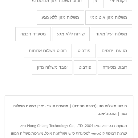
ניקונויויצ'י
יפן
רובוט משלוח מזון מבוסס AI
משלוח מזון אוטונומי
משלוח מזון ללא מגע
משלוח יעיל מאוד
שירות ללא מגע
מסעדה חכמה
מניעת וירוסים
פודבוט
רובוט משלוח ארוחות
רובוט מסעדה
פודבוט
עובד משלוח מזון
רובוט משלוח מזון (רכבת מהירה) | מסעדת סושי - יצרן רצועת משלוח
מזון | הונג צ'יאנג
ממוקמת בטייוואן מאז 2004, Hong Chiang Technology Co., LTD היא
יצרנית רצועות קונveyor למסעדות סושי ושולחנות אוכל. מערכות משלוח המזון