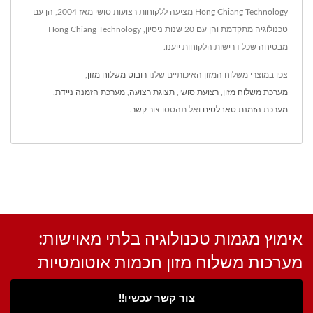
Hong Chiang Technology מציעה ללקוחות רצועות סושי מאז 2004, הן עם
טכנולוגיה מתקדמת והן עם 20 שנות ניסיון, Hong Chiang Technology
מבטיחה שכל דרישות הלקוחות ייענו.
צפו במוצרי משלוח המזון האיכותיים שלנו
רובוט משלוח מזון
,
מערכת משלוח מזון
,
רצועת סושי
,
תצוגת רצועה
,
מערכת הזמנה ניידת
,
מערכת הזמנת טאבלטים
ואל תהססו
צור קשר
.
אימוץ מגמות טכנולוגיה בלתי מאוישות:
מערכות משלוח מזון חכמות אוטומטיות
צור קשר עכשיו!!