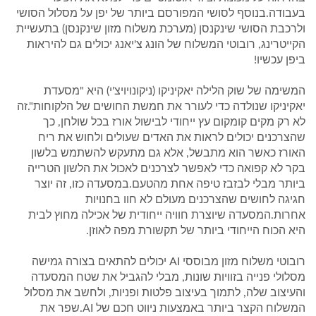
בעבודה.בנוסף לסושי המפורסם ביותר של יפן על מסלול הסושי
ולרכבת הסושי שינקנסן (מערכת משלוח מזון שינקנסן) בתעשיית
הקייטרינג, רובוטי המשלוח של הונג צ'יאנג יכולים גם להיראות
ביפן עכשיו!
המשימה של שוק הלילה יאקיניקו (ניקונויויצ'י) היא "מסעדת
יאקיניקו שנולדה כדי לעורר את חמשת החושים של הלקוחות".זה
לא רק מקים קומקום עץ ייחודי לבישול אורז בכל שולחן, כך
שהצרכנים יכולים לראות את האדים שעולים ולחוש את ריח
האורז כאשר הוא מתבשל, אלא גם מתעקש להשתמש בלשון
בקר לא קפואה כדי לאפשר לצרכנים לאכול את הלשון הטרייה
ביותר מבלי לבזבז טיפה אחת מהטעם.במסעדה כזו, זה יוצר
חגיגה לחושים שהצרכנים מעולם לא חוו בחנויות
אחרות.המסעדה שיוצרת חוויה ייחודית של אכילה מחוץ לבית
היא הכוח הייחודי ביותר של תקשורת מפה לאוזן.
רובוטי משלוח מזון מבוססי AI יכולים להתאים בצורה גמישה
מסלולי פנייה בזוויות שונות, מבלי להגביל את שטח המסעדה
והעיצוב שלה, לתמוך בעיצוב פלטות ופניות, ולחשב את מסלול
המשלוח הקצר ביותר באמצעות ניווט חכם של AI.שפר את