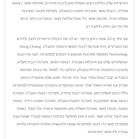
העיקריות שלנו כוללות רובוט משלוח מזון (רכבת מהירה), מסילות סושי, רצועות
מסילה, רכבות סושי, מערכות הזמנה בטאבלט, מסילות תצוגה, מערכות
משלוח מהיר, מכונות סושי, כלי אוכל וצלחות סושי, הנמכרות ביותר מ-40
מדינות עם ניסיון התקנה רב.
עם יותר מ-20 שנות ניסיון בייצור, יש לנו את היכולת הייחודית לעצב ולחדש
את האביזרים החדשים של רכבת הסושי ורצועת ההובלה. Hong Chiang
Technology מספקת פתרונות אוטומציה חכמים למסעדות. הצג את רובוט
המשלוחים שלנו עם היעילות הגבוהה, רצועת הסושי, מערכת רכבת הקליע,
ומערכת ההזמנות הניידת/טאבלט החלקה כדי לפתור את בעיות המחסור
בעובדים. קבל הצעת מחיר עבור ציוד שירותי המזון שלנו מתוצרת טייוואן
ושדרג את חוויית האוכל שלך! אנחנו מתמקדים במערכת אוטומטית למסעדות,
כולל רובוט משלוח מזון, מערכת רכבת מהירה, מערכת רצועת העברה, מערכת
רצועת שושי מסתובבת, מערכת הזמנת טאבלט, מערכת הזמנה ניידת, רצועת
תצוגה, מכונת סושי, מערכת משלוח מזון מותאמת אישית, וכלי אוכל. נשמח
אם תיצור איתנו קשר. הונג צ'יאנג מתמקד בפיתוח רצועות קונבייר שונות עבור
מסעדות סושי כדי לעזור למסעדות שונות ולתעשיות אחרות להפחית עלויות
עבודה ולהישאר תחרותיות.