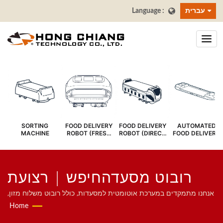
עברית
SORTING
FOOD DELIVERY
FOOD DELIVERY
AUTOMATED
MACHINE
ROBOT (FRESH
ROBOT (DIRECT
FOOD DELIVERY
COVER)
SERVE)
SYSTEM
רובוט מסעדהחיפש | רצועת
קונבייר לבר סושי - יצרן רצועות
אנחנו מתמקדים במערכת אוטומטית למסעדות, כולל רובוט משלוח מזון,
מערכת רכבת מהירה, מערכת רצועת העברה, מערכת רצועת שושי
Home
משלוח מזון | הונג צ'יאנג
מסתובבת, מערכת הזמנת טאבלט, מערכת הזמנה ניידת, רצועת תצוגה,