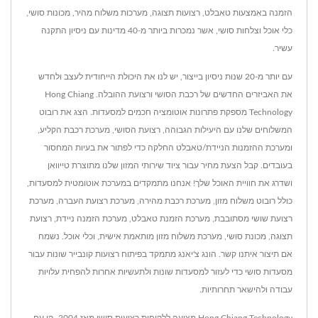
הזמנה באמצעות טאבלט, רצועות תצוגה, מערכות משלוח מהיר, מכונות סושי,
כלי אוכל וצלחות סושי, אשר נמכרות ביותר מ-40 מדינות עם ניסיון התקנה
עשיר.
עם יותר מ-20 שנות ניסיון בייצור, יש לנו את היכולת הייחודית לעצב ולחדש
את האביזרים החדשים של רכבת הסושי ורצועת ההובלה. Hong Chiang
Technology מספקת פתרונות אוטומציה חכמים למסעדות. הצג את רובוט
המשלוחים שלנו עם היעילות הגבוהה, רצועת הסושי, מערכת רכבת הקליע,
ומערכת ההזמנות הניידת/טאבלט החלקה כדי לפתור את בעיות המחסור
בעובדים. קבל הצעת מחיר עבור ציוד שירותי המזון שלנו מתוצרת טייוואן
ושדרג את חוויית האוכל שלך! אנחנו מתמקדים במערכת אוטומטית למסעדות,
כולל רובוט משלוח מזון, מערכת רכבת מהירה, מערכת רצועת העברה, מערכת
רצועת שושי מסתובבת, מערכת הזמנת טאבלט, מערכת הזמנה ניידת, רצועת
תצוגה, מכונת סושי, מערכת משלוח מזון מותאמת אישית, וכלי אוכל. נשמח
אם תיצור איתנו קשר. הונג צ'יאנג מתמקד בפיתוח רצועות קונבייר שונות עבור
מסעדות סושי כדי לעזור למסעדות שונות ולתעשיות אחרות להפחית עלויות
עבודה ולהישאר תחרותיות.
Hong Chiang Technology מציעה ללקוחות רצועות סושי מאז 2004, הן עם