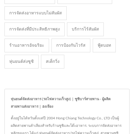
การจัดส่งอาหารแบบไม่สัมผัส
การจัดส่งที่มีประสิทธิภาพสูง
บริการไร้สัมผัส
ร้านอาหารอัจฉริยะ
การป้องกันไวรัส
ฟู้ดบอท
หุ่นยนต์ส่งซูชิ
สเต็กวิ่ง
หุ่นยนต์จัดส่งอาหาร (รถไฟความเร็วสูง) | ซูชิบาร์สายพาน - ผู้ผลิต
สายพานส่งอาหาร | ฮงเจียง
ตั้งอยู่ในไต้หวันตั้งแต่ปี 2004 Hong Chiang Technology Co., LTD เป็นผู้
ผลิตสายพานลำเลียงสำหรับร้านซูชิและโต๊ะอาหาร. ระบบการจัดส่งอาหาร
หลักของเรา ได้แก่ หุ่นยนต์จัดส่งอาหาร (รถไฟความเร็วสูง), สายพานซูชิ,