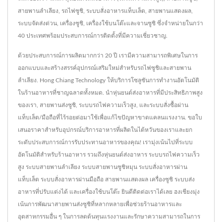
สายพานลำเลียง, รถไฟซูชิ, ระบบสั่งอาหารแท็บเล็ต, สายพานแสดงผล,
ระบบจัดส่งด่วน, เครื่องซูชิ, เครื่องใช้บนโต๊ะและจานซูชิ ซึ่งจำหน่ายในกว่า
40 ประเทศพร้อมประสบการณ์การติดตั้งที่มีความเชี่ยวชาญ.
ด้วยประสบการณ์การผลิตมากกว่า 20 ปี เรามีความสามารถพิเศษในการ
ออกแบบและสร้างสรรค์อุปกรณ์เสริมใหม่สำหรับรถไฟซูชิและสายพาน
ลำเลียง. Hong Chiang Technology ให้บริการโซลูชันการทำงานอัตโนมัติ
ในร้านอาหารที่ชาญฉลาดทั้งหมด. นำหุ่นยนต์ส่งอาหารที่มีประสิทธิภาพสูง
ของเรา, สายพานส่งซูชิ, ระบบรถไฟความเร็วสูง, และระบบสั่งซื้อผ่าน
แท็บเล็ต/มือถือที่ไร้รอยต่อมาใช้เพื่อแก้ไขปัญหาขาดแคลนแรงงาน. ขอใบ
เสนอราคาสำหรับอุปกรณ์บริการอาหารที่ผลิตในไต้หวันของเราและยก
ระดับประสบการณ์การรับประทานอาหารของคุณ! เรามุ่งเน้นไปที่ระบบ
อัตโนมัติสำหรับร้านอาหาร รวมถึงหุ่นยนต์ส่งอาหาร ระบบรถไฟความเร็ว
สูง ระบบสายพานลำเลียง ระบบสายพานซูชิหมุน ระบบสั่งอาหารผ่าน
แท็บเล็ต ระบบสั่งอาหารผ่านมือถือ สายพานแสดงผล เครื่องซูชิ ระบบส่ง
อาหารที่ปรับแต่งได้ และเครื่องใช้บนโต๊ะ ยินดีติดต่อเราได้เลย ฮงเชียงมุ่ง
เน้นการพัฒนาสายพานส่งซูชิที่หลากหลายเพื่อช่วยร้านอาหารและ
อุตสาหกรรมอื่น ๆ ในการลดต้นทุนแรงงานและรักษาความสามารถในการ