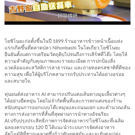
โยชิโนยะก่อตั้งขึ้นในปี 1899.ร้านอาหารข้าวหน้าเนื้อแห่ง
แรกเกิดขึ้นที่ตลาดปลา Nihonbashi ในโตเกียว.โยชิโนยะ
ยืนยันตั้งแต่การเตรียมวัตถุดิบไปจนถึงการเสิร์ฟที่โต๊ะ โดยให้
ความสำคัญกับคุณภาพและรายละเอียด การปกป้องสิ่ง
แวดล้อมและสวัสดิการสาธารณะ และถ่ายทอดรสชาติที่ดีของ
ความสุข เพื่อให้ผู้บริโภคสามารถรับประทานได้อย่างอร่อย
และสบายใจ.
หุ่นยนต์ส่งอาหาร AI สามารถปรับแต่งเส้นทางมุมเลี้ยวต่างๆ
ได้อย่างยืดหยุ่น โดยไม่จำกัดพื้นที่และการตกแต่งของร้าน
สนับสนุนการออกแบบโต๊ะหมุนและถนนแยก และคำนวณเส้น
ทางการส่งอาหารที่สั้นที่สุดผ่านการนำทางอัจฉริยะ
AI.ปรับปรุงประสิทธิภาพการจัดส่งอาหาร!โยชิโนยะที่เฉลิม
ฉลองครบรอบ 120 ปี ได้แนะนำระบบการจัดส่งอาหาร
อัตโนมัติที่ชาญฉลาดซึ่งก้าวทันยุคสมัย และจะยังคงเปล่ง