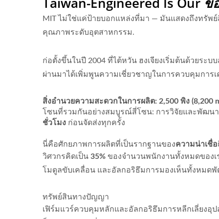
Taiwan-Engineered Is Our
ข้
MIT ไม่ใช่แค่ป้ายบอกแหล่งที่มา — มันแสดงถึงทรั
คุณภาพระดับอุตสาหกรรม.
ก่อตั้งขึ้นในปี 2004 ที่ไต้หวัน ฮงเจียงเริ่มต้นด้ว
ผ่านมาได้เพิ่มพูนความเชี่ยวชาญในการควบคุมการเ
สิ่งอำนวยความสะดวกในการผลิต: 2,500 พิง (8,200 m
โซนที่รวมกันอย่างสมบูรณ์สี่โซน: การวิจัยและพัฒ
ชั่วโมง
ก่อนจัดส่งทุกครั้ง
นี่คือศักยภาพการผลิตที่เป็นรากฐานของ
ความน่าเชื่
วิศวกรคิดเป็น
35%
ของจำนวนพนักงานทั้งหมดของเรา โ
โมดูลขับเคลื่อน และอัลกอริธึมการมองเห็นทั้งหมดพั
ทรัพย์สินทางปัญญา
เฟิร์มแวร์ควบคุมหลักและอัลกอริธึมการหลีกเลี่ยง