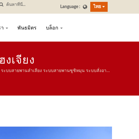
ไทย
เรา
พันธมิตร
บล็อก
ฮงเจียง
สูง ระบบสายพานลำเลียง ระบบสายพานซูชิหมุน ระบบสั่งอา
.