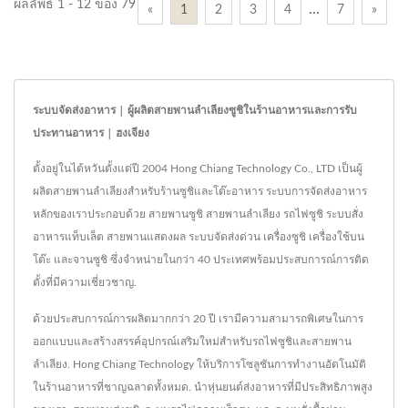
ผลลัพธ์ 1 - 12 ของ 79
…
«
1
2
3
4
7
»
ระบบจัดส่งอาหาร | ผู้ผลิตสายพานลำเลียงซูชิในร้านอาหารและการรับ
ประทานอาหาร | ฮงเจียง
ตั้งอยู่ในไต้หวันตั้งแต่ปี 2004 Hong Chiang Technology Co., LTD เป็นผู้
ผลิตสายพานลำเลียงสำหรับร้านซูชิและโต๊ะอาหาร ระบบการจัดส่งอาหาร
หลักของเราประกอบด้วย สายพานซูชิ สายพานลำเลียง รถไฟซูชิ ระบบสั่ง
อาหารแท็บเล็ต สายพานแสดงผล ระบบจัดส่งด่วน เครื่องซูชิ เครื่องใช้บน
โต๊ะ และจานซูชิ ซึ่งจำหน่ายในกว่า 40 ประเทศพร้อมประสบการณ์การติด
ตั้งที่มีความเชี่ยวชาญ.
ด้วยประสบการณ์การผลิตมากกว่า 20 ปี เรามีความสามารถพิเศษในการ
ออกแบบและสร้างสรรค์อุปกรณ์เสริมใหม่สำหรับรถไฟซูชิและสายพาน
ลำเลียง. Hong Chiang Technology ให้บริการโซลูชันการทำงานอัตโนมัติ
ในร้านอาหารที่ชาญฉลาดทั้งหมด. นำหุ่นยนต์ส่งอาหารที่มีประสิทธิภาพสูง