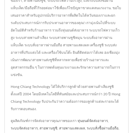
ของเรา, สายพานส่งซูชิ, ระบบรถไฟความเร็วสูง, และระบบสั่งซื้อผ่าน
แท็บเล็ต/มือถือที่ไร้รอยต่อมาใช้เพื่อแก้ไขปัญหาขาดแคลนแรงงาน. ขอใบ
เสนอราคาสำหรับอุปกรณ์บริการอาหารที่ผลิตในไต้หวันของเราและยก
ระดับประสบการณ์การรับประทานอาหารของคุณ! เรามุ่งเน้นไปที่ระบบ
อัตโนมัติสำหรับร้านอาหาร รวมถึงหุ่นยนต์ส่งอาหาร ระบบรถไฟความเร็ว
สูง ระบบสายพานลำเลียง ระบบสายพานซูชิหมุน ระบบสั่งอาหารผ่าน
แท็บเล็ต ระบบสั่งอาหารผ่านมือถือ สายพานแสดงผล เครื่องซูชิ ระบบส่ง
อาหารที่ปรับแต่งได้ และเครื่องใช้บนโต๊ะ ยินดีติดต่อเราได้เลย ฮงเชียงมุ่ง
เน้นการพัฒนาสายพานส่งซูชิที่หลากหลายเพื่อช่วยร้านอาหารและ
อุตสาหกรรมอื่น ๆ ในการลดต้นทุนแรงงานและรักษาความสามารถในการ
แข่งขัน.
Hong Chiang Technology ได้ให้บริการลูกค้าด้วยสายพานลำเลียงซูชิ
ตั้งแต่ปี 2004 โดยมีเทคโนโลยีที่ทันสมัยและประสบการณ์กว่า 20 ปี Hong
Chiang Technology รับประกันว่าความต้องการของลูกค้าแต่ละรายจะได้
รับการตอบสนอง.
ดูผลิตภัณฑ์การจัดส่งอาหารคุณภาพของเรา
หุ่นยนต์จัดส่งอาหาร
,
ระบบจัดส่งอาหาร
,
สายพานซูชิ
,
สายพานแสดงผล
,
ระบบสั่งซื้อผ่านมือถือ
,