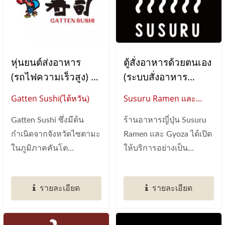
หุ่นยนต์ส่งอาหาร
ตู้สั่งอาหารด้วยตนเอง
(รถไฟความเร็วสูง) /
(ระบบสั่งอาหาร
คีออสสั่งอาหารด้วย
แท็บเล็ต)
Gatten Sushi(ไต้หวัน)
Susuru Ramen และ
ตนเอง (ระบบสั่งอา
Gyoza (ออสเตรเลีย)
หารแท็บเล็ต)/
Gatten Sushi ซึ่งมีต้น
ร้านอาหารญี่ปุ่น Susuru
สายพานซูชิ (ระบบส่ง
กำเนิดจากจังหวัดไซตามะ
Ramen และ Gyoza ได้เปิด
อาหาร)
ในภูมิภาคคันโต...
ให้บริการอย่างเป็น
ทางการในออสเตรเลีย...
รายละเอียด
รายละเอียด