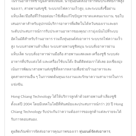
ในร้านอาหารที่ชาญฉลาดทั้งหมด. นำหุ่นยนต์ส่งอาหารที่มีประสิทธิภาพสูง
ของเรา, สายพานส่งซูชิ, ระบบรถไฟความเร็วสูง, และระบบสั่งซื้อผ่าน
แท็บเล็ต/มือถือที่ไร้รอยต่อมาใช้เพื่อแก้ไขปัญหาขาดแคลนแรงงาน. ขอใบ
เสนอราคาสำหรับอุปกรณ์บริการอาหารที่ผลิตในไต้หวันของเราและยก
ระดับประสบการณ์การรับประทานอาหารของคุณ! เรามุ่งเน้นไปที่ระบบ
อัตโนมัติสำหรับร้านอาหาร รวมถึงหุ่นยนต์ส่งอาหาร ระบบรถไฟความเร็ว
สูง ระบบสายพานลำเลียง ระบบสายพานซูชิหมุน ระบบสั่งอาหารผ่าน
แท็บเล็ต ระบบสั่งอาหารผ่านมือถือ สายพานแสดงผล เครื่องซูชิ ระบบส่ง
อาหารที่ปรับแต่งได้ และเครื่องใช้บนโต๊ะ ยินดีติดต่อเราได้เลย ฮงเชียงมุ่ง
เน้นการพัฒนาสายพานส่งซูชิที่หลากหลายเพื่อช่วยร้านอาหารและ
อุตสาหกรรมอื่น ๆ ในการลดต้นทุนแรงงานและรักษาความสามารถในการ
แข่งขัน.
Hong Chiang Technology ได้ให้บริการลูกค้าด้วยสายพานลำเลียงซูชิ
ตั้งแต่ปี 2004 โดยมีเทคโนโลยีที่ทันสมัยและประสบการณ์กว่า 20 ปี Hong
Chiang Technology รับประกันว่าความต้องการของลูกค้าแต่ละรายจะได้
รับการตอบสนอง.
ดูผลิตภัณฑ์การจัดส่งอาหารคุณภาพของเรา
หุ่นยนต์จัดส่งอาหาร
,