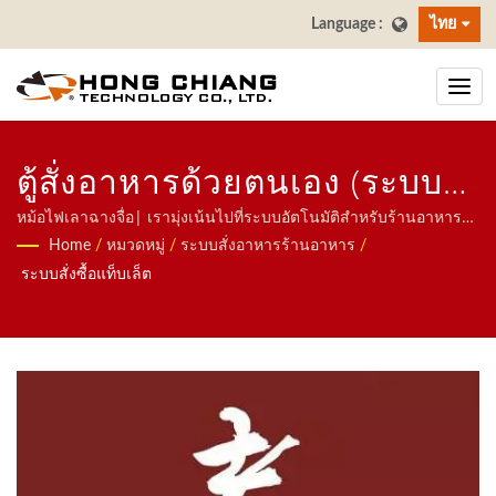
ไทย
ตู้สั่งอาหารด้วยตนเอง (ระบบ
สั่งอาหารแท็บเล็ต) - ร้าน
หม้อไฟเลาฉางจื่อ| เรามุ่งเน้นไปที่ระบบอัตโนมัติสำหรับร้านอาหาร
รวมถึงหุ่นยนต์ส่งอาหาร ระบบรถไฟความเร็วสูง ระบบสายพาน
Home
/
หมวดหมู่
/
ระบบสั่งอาหารร้านอาหาร
/
อาหารลาวชางไท่ | ผู้ผลิต
ลำเลียง ระบบสายพานซูชิหมุน ระบบสั่งอาหารผ่านแท็บเล็ต ระบบสั่ง
ระบบสั่งซื้อแท็บเล็ต
อาหารผ่านมือถือ สายพานแสดงผล เครื่องซูชิ ระบบส่งอาหารที่ปรับ
สายพานลำเลียงซูชิสำหรับร้าน
แต่งได้ และเครื่องใช้บนโต๊ะ ยินดีติดต่อเรา.
อาหารและการรับประทาน
อาหาร | ฮงเจียง