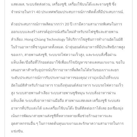
แสดงผล, ระบบจัดส่งด่วน, เครื่องซูชิ, เครื่องใช้บนโต๊ะและจานซูชิ ซึ่ง
จำหน่ายในกว่า 40 ประเทศพร้อมประสบการณ์การติดตั้งที่มีประสบการณ์.
ด้วยประสบการณ์การผลิตมากกว่า 20 ปี เรามีความสามารถพิเศษในการ
ออกแบบและสร้างสรรค์อุปกรณ์เสริมใหม่สำหรับรถไฟซูชิและสายพาน
ลำเลียง. Hong Chiang Technology ให้บริการโซลูชันการทำงานอัตโนมัติ
ในร้านอาหารที่ชาญฉลาดทั้งหมด. นำหุ่นยนต์ส่งอาหารที่มีประสิทธิภาพสูง
ของเรา, สายพานส่งซูชิ, ระบบรถไฟความเร็วสูง, และระบบสั่งซื้อผ่าน
แท็บเล็ต/มือถือที่ไร้รอยต่อมาใช้เพื่อแก้ไขปัญหาขาดแคลนแรงงาน. ขอใบ
เสนอราคาสำหรับอุปกรณ์บริการอาหารที่ผลิตในไต้หวันของเราและยก
ระดับประสบการณ์การรับประทานอาหารของคุณ! เรามุ่งเน้นไปที่ระบบ
อัตโนมัติสำหรับร้านอาหาร รวมถึงหุ่นยนต์ส่งอาหาร ระบบรถไฟความเร็ว
สูง ระบบสายพานลำเลียง ระบบสายพานซูชิหมุน ระบบสั่งอาหารผ่าน
แท็บเล็ต ระบบสั่งอาหารผ่านมือถือ สายพานแสดงผล เครื่องซูชิ ระบบส่ง
อาหารที่ปรับแต่งได้ และเครื่องใช้บนโต๊ะ ยินดีติดต่อเราได้เลย ฮงเชียงมุ่ง
เน้นการพัฒนาสายพานส่งซูชิที่หลากหลายเพื่อช่วยร้านอาหารและ
อุตสาหกรรมอื่น ๆ ในการลดต้นทุนแรงงานและรักษาความสามารถในการ
แข่งขัน.