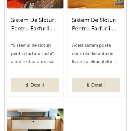
Sistem De Sloturi
Sistem De Sloturi
Pentru Farfurii De
Pentru Farfurii De
Sushi
Sushi
"Sistemul de sloturi
Acest sistem poate
pentru farfurii sushi"
controla distanța de
ajută restaurantul să
livrare a alimentelor.
mențină masa
Este cel mai bun
ordonată. Pentru...
echipament...
Detalii
Detalii