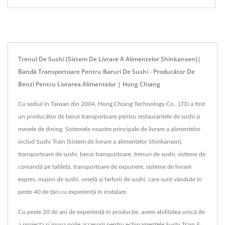
Trenul De Sushi (Sistem De Livrare A Alimentelor Shinkansen)|
Bandă Transportoare Pentru Baruri De Sushi - Producător De
Benzi Pentru Livrarea Alimentelor | Hong Chiang
Cu sediul în Taiwan din 2004, Hong Chiang Technology Co., LTD a fost
un producător de benzi transportoare pentru restaurantele de sushi și
mesele de dining. Sistemele noastre principale de livrare a alimentelor
includ Sushi Train (Sistem de livrare a alimentelor Shinkansen),
transportoare de sushi, benzi transportoare, trenuri de sushi, sisteme de
comandă pe tabletă, transportoare de expunere, sisteme de livrare
expres, mașini de sushi, veselă și farfurii de sushi, care sunt vândute în
peste 40 de țări cu experiență în instalare.
Cu peste 20 de ani de experiență în producție, avem abilitatea unică de
a proiecta și inova noile accesorii pentru echipamentele Sushi Train &