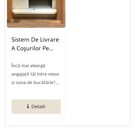
Sistem De Livrare
A Coșurilor Pe
Bandă
Încă mai aleargă
angajații tăi între mese
și zona de bucătărie?
Te-ai gândit vreodată...
Detalii