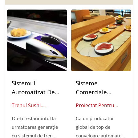
Sistemul
Sisteme
Automatizat De
Comerciale
Livrare A
Personalizate De
Trenul Sushi,
Proiectat Pentru
Alimentelor
Conveyor De
Shinkansen (Furnizor
Restaurante Cu
Shinkansen (Tren
Sushi: Soluții
Du-ți restaurantul la
Ca un producător
Global De
Volum Mare: Sisteme
Sushi)
Automatizate De
următoarea generație
global de top de
Automatizare A
De Conveyor De
Livrare A Mâncării
cu sistemul de tren
conveioare automate