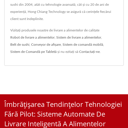
sushi din 2004, atât cu tehnologie avansată, cât și cu 20 de ani de
experiență, Hong Chiang Technology se asigură că cerințele fiecărui
client sunt îndeplinite.
Vizitați produsele noastre de livrare a alimentelor de calitate
Robot de livrare a alimentelor
,
Sistem de livrare a alimentelor
,
Belt de sushi
,
Conveyor de afișare
,
Sistem de comandă mobilă
,
Sistem de Comandă pe Tabletă
și nu ezitați să
Contactați-ne
.
Îmbrățișarea Tendințelor Tehnologiei
Fără Pilot: Sisteme Automate De
Livrare Inteligentă A Alimentelor