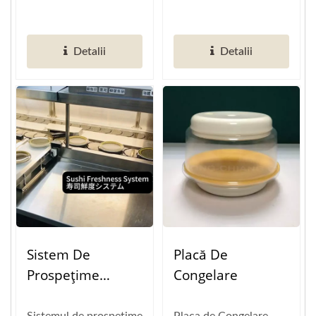
Restaurantelor
Sushi Automatizate
automatizat pentru
pentru sushi, cu peste
Inteligente)
Dovedite În Practică
sushi...
20 de ani de
Detalii
Detalii
experiență,...
Sistem De
Placă De
Prospețime
Congelare
Pentru Sushi