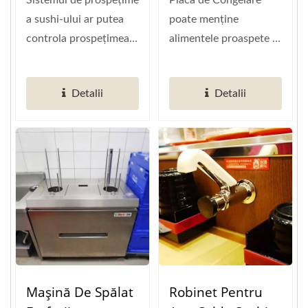
Sistemul de prospețime
Placa de Congelare
a sushi-ului ar putea
poate menține
controla prospețimea
alimentele proaspete și
alimentelor. Ar
evită creșterea
elimina...
bacteriilor. Face...
Detalii
Detalii
Mașină De Spălat
Robinet Pentru