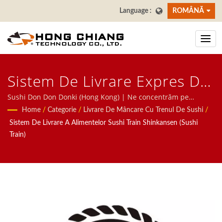
ROMÂNĂ
Sistem De Livrare Expres De
Mâncare Automatizat De
Sushi Don Don Donki (Hong Kong) | Ne concentrăm pe
Sistemul Automat pentru restaurante, inclusiv Robot de
Home
/
Categorie
/
Livrare De Mâncare Cu Trenul De Sushi
/
Calitate Premium Pentru
Livrare a Mâncării, sistem de Tren cu Bile, Sistem de Bandă
Sistem De Livrare A Alimentelor Sushi Train Shinkansen (Sushi
Transportoare, Sistem de Bandă Revolvabilă pentru Sushi,
Restaurante| Restaurant &
Train)
Sistem de Comandă pe Tabletă, Sistem de Comandă Mobil,
Masa De Sufragerie
Transportor cu Display, Mașină de Sushi, Sistem Personalizat
de Livrare a Mâncării și Veselă. Vă invităm să ne contactați.
Producator De Benzi
Transportoare Pentru Sushi
| Hong Chiang