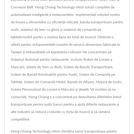
Conveyor Belt. Hong Chiang Technology oferă soluții complete de
automatizare inteligentă a restaurantelor. Implementați robotul nostru
de livrare a alimentelor cu eficiență ridicată, banda transportoare pentru
sushi, sistemul de tren cu glonț și sistemul de comandă pe
tabletă/mobil pentru a rezolva lipsa de forță de muncă. Obțineți o
ofertă pentru echipamentele noastre de servicii alimentare fabricate în
Taiwan și îmbunătățiți-vă experiența culinară! Ne concentrăm pe
Sistemul Automat pentru restaurante, inclusiv Robot de Livrare a
Mâncării, sistem de Tren cu Bulă, Sistem de Bandă Transportoare,
Sistem de Bandă Revolvabilă pentru Sushi, Sistem de Comandă pe
Tabletă, Sistem de Comandă Mobil, Bandă de Afișare, Mașină de Sushi,
Sistem Personalizat de Livrare a Mâncării și Veselă. Vă invităm să ne
contactați. Hong Chiang s-a concentrat pe dezvoltarea diferitelor benzi
transportoare pentru sushi baruri pentru a ajuta diferite restaurante și
alte industrii să reducă costurile cu forța de muncă și să rămână
competitive.
Hong Chiang Technology oferă clienților benzi transportoare pentru