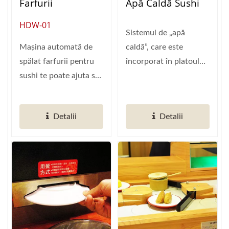
Farfurii
Apă Caldă Sushi
HDW-01
Sistemul de „apă
Mașina automată de
caldă”, care este
spălat farfurii pentru
încorporat în platoul
sushi te poate ajuta să
rotativ, folosește un
cureți acele cantități...
sistem...
Detalii
Detalii