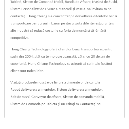
Tabletă, Sistem de Comandă Mobil, Bandă de Afișare, Mașină de Sushi,
Sistem Personalizat de Livrare a Mâncării și Veselă. Vă invităm să ne
contactați. Hong Chiang s-a concentrat pe dezvoltarea diferitelor benzi
transportoare pentru sushi baruri pentru a ajuta diferite restaurante și
alte industrii să reducă costurile cu forța de muncă și să rămână
competitive.
Hong Chiang Technology oferă clienților benzi transportoare pentru
sushi din 2004, atât cu tehnologie avansată, cât și cu 20 de ani de
experiență, Hong Chiang Technology se asigură că cerințele fiecărui
client sunt îndeplinite.
Vizitați produsele noastre de livrare a alimentelor de calitate
Robot de livrare a alimentelor
,
Sistem de livrare a alimentelor
,
Belt de sushi
,
Conveyor de afișare
,
Sistem de comandă mobilă
,
Sistem de Comandă pe Tabletă
și nu ezitați să
Contactați-ne
.