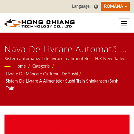
ROMÂNĂ
Nava De Livrare Automată A
Alimentelor H.K New Railway
Sistem automatizat de livrare a alimentelor - H.K New Railway
Hot Pot | Ne concentrăm pe Sistemul Automat pentru
Home
/
Categorie
/
Hot Pot| Restaurant & Masa
restaurante, inclusiv Robot de Livrare a Mâncării, sistem de
Livrare De Mâncare Cu Trenul De Sushi
/
Tren cu Bile, Sistem de Bandă Transportoare, Sistem de
De Sufragerie Producator De
Sistem De Livrare A Alimentelor Sushi Train Shinkansen (Sushi
Bandă Revolvabilă pentru Sushi, Sistem de Comandă pe
Train)
Benzi Transportoare Pentru
Tabletă, Sistem de Comandă Mobil, Transportor cu Display,
Mașină de Sushi, Sistem Personalizat de Livrare a Mâncării și
Sushi | Hong Chiang
Veselă. Vă invităm să ne contactați.