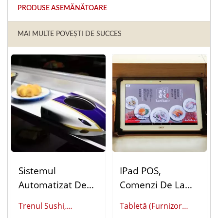
PRODUSE ASEMĂNĂTOARE
MAI MULTE POVEȘTI DE SUCCES
Sistemul
IPad POS,
Automatizat De
Comenzi De La
Livrare A
Masă (Sistem De
Trenul Sushi,
Tabletă (Furnizor
Alimentelor
Comandă De La