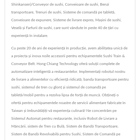
Shinkansen)/Conveyor de sushi, Conveioare de sushi, Benzi
transportoare, Trenuri de sushi, Sisteme de comandă pe tabletă,
Conveioare de expunere, Sisteme de livrare expres, Mașini de sushi,
Veselă și Farfurii de sushi, care sunt vândute în peste 40 de țări cu
experiență în instalare.
Cu peste 20 de ani de experiență în producție, avem abilitatea unică de
a proiecta și inova noile accesorii pentru echipamentele Sushi Train &
Conveyor Belt. Hong Chiang Technology oferă soluții complete de
automatizare inteligentă a restaurantelor. Implementați robotul nostru
de livrare a alimentelor cu eficiență ridicată, banda transportoare pentru
sushi, sistemul de tren cu glonț și sistemul de comandă pe
tabletă/mobil pentru a rezolva lipsa de forță de muncă. Obțineți o
ofertă pentru echipamentele noastre de servicii alimentare fabricate în
Taiwan și îmbunătățiți-vă experiența culinară! Ne concentrăm pe
Sistemul Automat pentru restaurante, inclusiv Robot de Livrare a
Mâncării, sistem de Tren cu Bulă, Sistem de Bandă Transportoare,
Sistem de Bandă Revolvabilă pentru Sushi, Sistem de Comandă pe