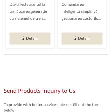
Shinkansen (Furnizor
Global De
Shinkansen (Tren
Masă)
Du-ți restaurantul la
Comandarea
Global De
Automatizare A
Sushi)
următoarea generație
inteligentă simplifică
Automatizare A
Restaurantelor
cu sistemul de tren
gestionarea costurilor
Restaurantelor
Inteligente)
automatizat pentru
și oferă un control fără
Inteligente)
sushi...
efort...
Detalii
Detalii