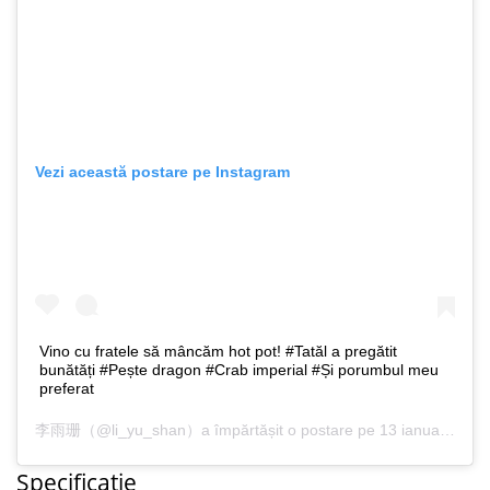
Vezi această postare pe Instagram
Vino cu fratele să mâncăm hot pot! #Tatăl a pregătit
bunătăți #Pește dragon #Crab imperial #Și porumbul meu
preferat
李雨珊
（@li_yu_shan）a împărtășit o postare pe 13 ianuarie 2020, la ora 6:57 PST
Specificație