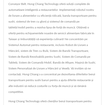
Conveyor Belt. Hong Chiang Technology oferă soluții complete de
automatizare inteligentă a restaurantelor. Implementați robotul nostru
de livrare a alimentelor cu eficiență ridicată, banda transportoare pentru
sushi, sistemul de tren cu glonț și sistemul de comandă pe
tabletă/mobil pentru a rezolva lipsa de forță de muncă. Obțineți o
ofertă pentru echipamentele noastre de servicii alimentare fabricate în
Taiwan și îmbunătățiți-vă experiența culinară! Ne concentrăm pe
Sistemul Automat pentru restaurante, inclusiv Robot de Livrare a
Mâncării, sistem de Tren cu Bulă, Sistem de Bandă Transportoare,
Sistem de Bandă Revolvabilă pentru Sushi, Sistem de Comandă pe
Tabletă, Sistem de Comandă Mobil, Bandă de Afișare, Mașină de Sushi,
Sistem Personalizat de Livrare a Mâncării și Veselă. Vă invităm să ne
contactați. Hong Chiang s-a concentrat pe dezvoltarea diferitelor benzi
transportoare pentru sushi baruri pentru a ajuta diferite restaurante și
alte industrii să reducă costurile cu forța de muncă și să rămână
competitive.
Hong Chiang Technology oferă clienților benzi transportoare pentru