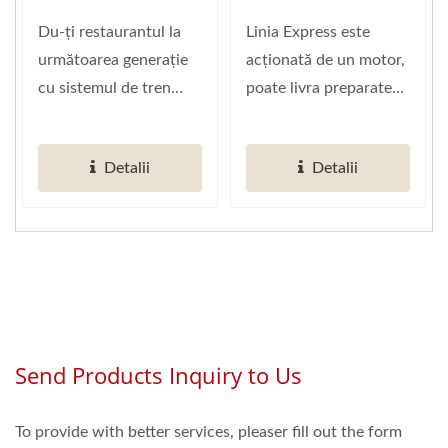
Alimentelor
Linia Express
Shinkansen (Furnizor
(Acționată Prin
Shinkansen (Tren
Du-ți restaurantul la
Linia Express este
Global De
Curea) (Furnizor
Sushi)
următoarea generație
acționată de un motor,
Automatizare A
Global De
cu sistemul de tren
poate livra preparate
Restaurantelor
Automatizare
automatizat pentru
rapid la mesele
Inteligente)
Inteligentă Pentru
sushi...
desemnate.
Restaurante)
Detalii
Detalii