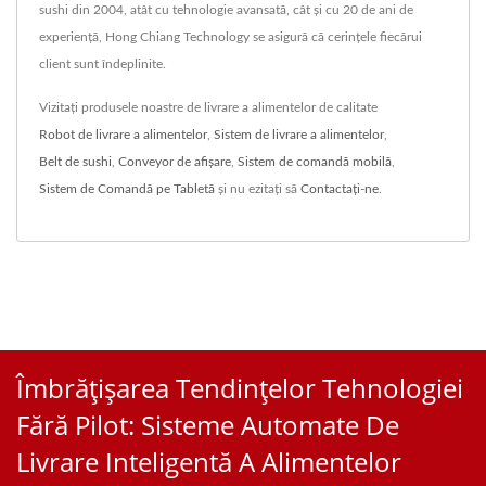
sushi din 2004, atât cu tehnologie avansată, cât și cu 20 de ani de
experiență, Hong Chiang Technology se asigură că cerințele fiecărui
client sunt îndeplinite.
Vizitați produsele noastre de livrare a alimentelor de calitate
Robot de livrare a alimentelor
,
Sistem de livrare a alimentelor
,
Belt de sushi
,
Conveyor de afișare
,
Sistem de comandă mobilă
,
Sistem de Comandă pe Tabletă
și nu ezitați să
Contactați-ne
.
Îmbrățișarea Tendințelor Tehnologiei
Fără Pilot: Sisteme Automate De
Livrare Inteligentă A Alimentelor