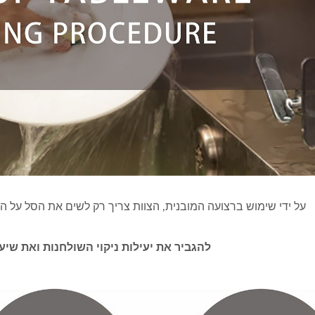
וט משלוח מזון (רכבת
מערכת משלוחי מזון
מהירה)
על ידי שימוש ברצועה המובנית, הצוות צריך רק לשים את הסל על הקונveyor, והסל יימסר ישירות למטבח לני
להגביר את יעילות ניקוי השולחנות ואת שי