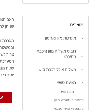
האם הצוו
מוצרים
שניתן לה
מערכות מיון ואחסון
מערכת מש
ובמשלוח 
רובוט משלוח מזון (רכבת
צריך לשי
מהירה)
המערכת ב
שטח מבוז
משלוח אוכל רכבת סושי
יותר בזבוז
רצועת סושי
רצועת סושי
W
רצועת קונveyor מזון
קונveyor סושי מגנטי