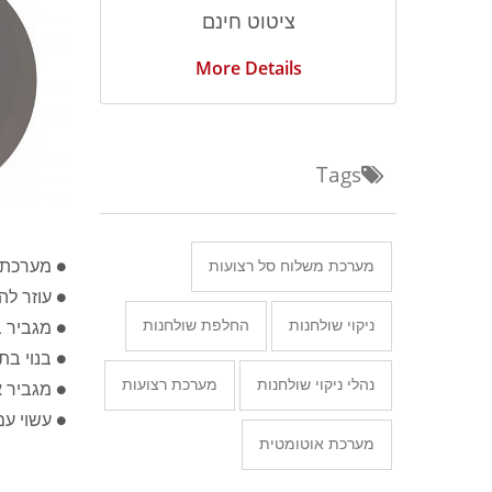
ציטוט חינם
More Details
Tags
● מערכת ח
מערכת משלוח סל רצועות
● עוזר לה
ניקוי שולחנות
החלפת שולחנות
● מגביר ב
● בנוי בת
נהלי ניקוי שולחנות
מערכת רצועות
● מגביר א
● עשוי עם
מערכת אוטומטית