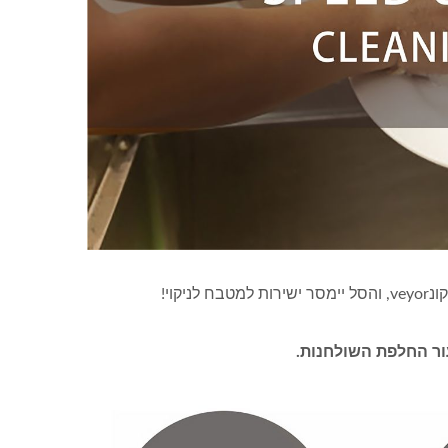
רובוט משלוח מזון (רכבת
מהירה)
קוי!
עור החלפת השולחנות.