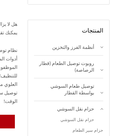
هل لا يز
المنتجات
يمكنك تق
أنظمة الفرز والتخزين
نظام توص
أدوات الم
روبوت توصيل الطعام (قطار
الموظفون
الرصاصة)
للتنظيف! 
العلوي م
توصيل طعام السوشي
بواسطة القطار
توصيل سلة
الوقت!
حزام نقل السوشي
حزام نقل السوشي
حزام سير الطعام