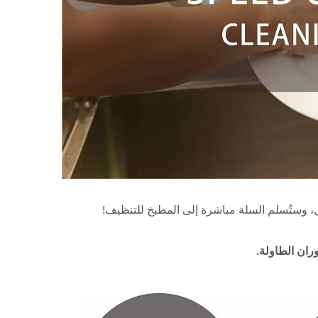
طار
روبوت توصيل الطعام (قطار
، وستُسلم السلة مباشرة إلى المطبخ للتنظيف!
الرصاصة)
ران الطاولة.