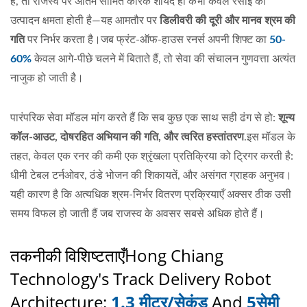
है, तो राजस्व पर अंतिम सीमित कारक शायद ही कभी केवल रसोई की
उत्पादन क्षमता होती है—यह आमतौर पर
डिलीवरी की दूरी और मानव श्रम की
गति
पर निर्भर करता है।जब फ्रंट-ऑफ-हाउस रनर्स अपनी शिफ्ट का
50-
60%
केवल आगे-पीछे चलने में बिताते हैं, तो सेवा की संचालन गुणवत्ता अत्यंत
नाजुक हो जाती है।
पारंपरिक सेवा मॉडल मांग करते हैं कि सब कुछ एक साथ सही ढंग से हो:
शून्य
कॉल-आउट, दोषरहित अभियान की गति, और त्वरित हस्तांतरण
.इस मॉडल के
तहत, केवल एक रनर की कमी एक श्रृंखला प्रतिक्रिया को ट्रिगर करती है:
धीमी टेबल टर्नओवर, ठंडे भोजन की शिकायतें, और असंगत ग्राहक अनुभव।
यही कारण है कि अत्यधिक श्रम-निर्भर वितरण प्रक्रियाएँ अक्सर ठीक उसी
समय विफल हो जाती हैं जब राजस्व के अवसर सबसे अधिक होते हैं।
तकनीकी विशिष्टताएँ
Hong Chiang
Technology's Track Delivery Robot
Architecture:
1.3 मीटर/सेकंड
And
5सेमी