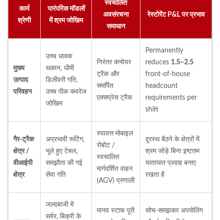
स्वचालित
कार्य
पारंपरिक मॉडलों
अवसंरचना
रेस्टोरेंट P&L पर प्रभाव
श्रेणी
में श्रम जोखिम
समाधान
Permanently
उच्च धावक
निरंतर कन्वेयर
reduces
1.5–2.5
मुख्य
थकान, धीमी
ट्रैक और
front-of-house
उत्पाद
डिलीवरी गति,
समर्पित
headcount
परिवहन
उच्च पीक कवरेज
एक्सप्रेस ट्रैक
requirements per
जोखिम
shift
स्वायत्त मोबाइल
गैर-ट्रैक
अप्रभावी रूटिंग,
दूरस्थ बैठने के क्षेत्रों में
रोबोट /
क्षेत्र /
भूले हुए टेबल,
श्रम जोड़े बिना इष्टतम
स्वचालित
वीआईपी
समझौता की गई
यातायात प्रवाह बनाए
मार्गदर्शित वाहन
क्षेत्र
सेवा गति
रखता है
(AGV) प्रणाली
जल्दबाजी में
मानव स्टाफ पूरी
सोच-समझकर अपसेलिंग
सर्वर, बिक्री के