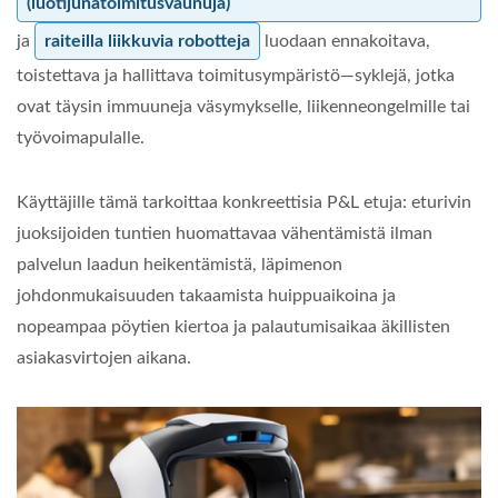
(luotijunatoimitusvaunuja)
ja
raiteilla liikkuvia robotteja
luodaan ennakoitava,
toistettava ja hallittava toimitusympäristö—syklejä, jotka
ovat täysin immuuneja väsymykselle, liikenneongelmille tai
työvoimapulalle.
Käyttäjille tämä tarkoittaa konkreettisia P&L etuja: eturivin
juoksijoiden tuntien huomattavaa vähentämistä ilman
palvelun laadun heikentämistä, läpimenon
johdonmukaisuuden takaamista huippuaikoina ja
nopeampaa pöytien kiertoa ja palautumisaikaa äkillisten
asiakasvirtojen aikana.