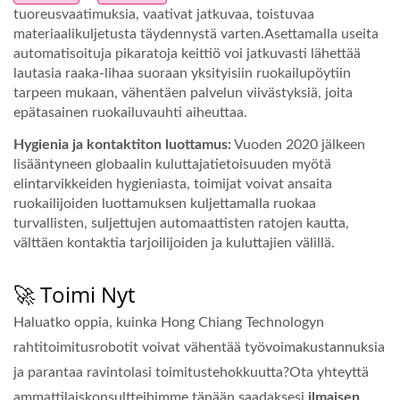
tuoreusvaatimuksia, vaativat jatkuvaa, toistuvaa
materiaalikuljetusta täydennystä varten.Asettamalla useita
automatisoituja pikaratoja keittiö voi jatkuvasti lähettää
lautasia raaka-lihaa suoraan yksityisiin ruokailupöytiin
tarpeen mukaan, vähentäen palvelun viivästyksiä, joita
epätasainen ruokailuvauhti aiheuttaa.
Hygienia ja kontaktiton luottamus:
Vuoden 2020 jälkeen
lisääntyneen globaalin kuluttajatietoisuuden myötä
elintarvikkeiden hygieniasta, toimijat voivat ansaita
ruokailijoiden luottamuksen kuljettamalla ruokaa
turvallisten, suljettujen automaattisten ratojen kautta,
välttäen kontaktia tarjoilijoiden ja kuluttajien välillä.
🚀 Toimi Nyt
Haluatko oppia, kuinka Hong Chiang Technologyn
rahtitoimitusrobotit voivat vähentää työvoimakustannuksia
ja parantaa ravintolasi toimitustehokkuutta?Ota yhteyttä
ammattilaiskonsultteihimme tänään saadaksesi
ilmaisen