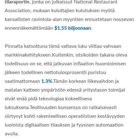
tilaraportin
, jonka on julkaissut National Restaurant
Association, mukaan kuluttajien kulutuksen myötä
kansallisten ravintola-alan myyntien ennustetaan nousevan
ennennäkemättömään
$1,55 biljoonaan
.
Pinnalta katsottuna tämä valtava luku viittaa vahvaan
markkinakehitykseen.Kuitenkin, otsikoiden takana oleva
todellisuus on se, että jatkuvan inflaation huomioimisen
jälkeen todellinen nettotulosprosentti puristuu
vaatimattomaan
1.3%
.Tämän korkean liikevaihdon ja
matalan katteen ympäristön edessä yritystason toimijat
eivät enää pidä teknologiaa kokeellisena
luksuksena.Teollisuuden konsensus on ratkaisevasti
siirtynyt kohti rakenteellisen operatiivisen kestävyyden
luomista digitaalisen tilauksen ja fyysisen automaation
avulla.