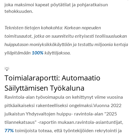
joka maksimoi kapeat pöytätilat ja pohjaratkaisun
tehokkuuden.
Teknisten tietojen kohokohta: Korkean nopeuden
toimitusautot, jotka on suunniteltu erityisesti teollisuusluokan
huipputason moniyksikkökäyttöön ja testattu miljoonia kertoja
ylläpitämään
100%
käyttöjaksoa.
💡
Toimialaraportti: Automaatio
Säilyttämisen Työkaluna
Ravintola-alan työvoimapula on kehittynyt viime vuosina
pitkäaikaiseksi rakenteelliseksi ongelmaksi.Vuonna 2022
julkaistun Yhdysvaltojen huippu- ravintola-alan "2025
tilannekatsaus" -raportin mukaan.ravintola-asiantuntijat,
77%
toimijoista toteaa, että työntekijöiden rekrytointi ja