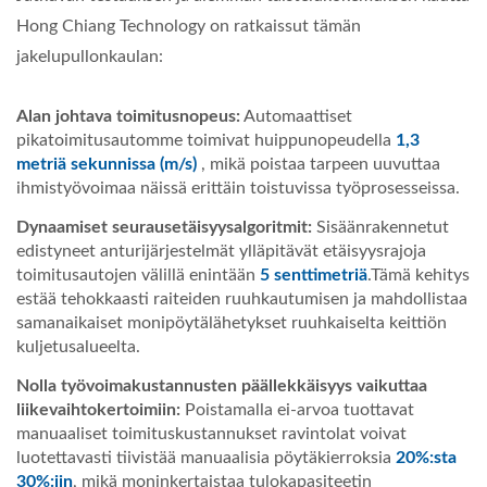
Hong Chiang Technology on ratkaissut tämän
jakelupullonkaulan:
Alan johtava toimitusnopeus:
Automaattiset
pikatoimitusautomme toimivat huippunopeudella
1,3
metriä sekunnissa (m/s)
, mikä poistaa tarpeen uuvuttaa
ihmistyövoimaa näissä erittäin toistuvissa työprosesseissa.
Dynaamiset seurausetäisyysalgoritmit:
Sisäänrakennetut
edistyneet anturijärjestelmät ylläpitävät etäisyysrajoja
toimitusautojen välillä enintään
5 senttimetriä
.Tämä kehitys
estää tehokkaasti raiteiden ruuhkautumisen ja mahdollistaa
samanaikaiset monipöytälähetykset ruuhkaiselta keittiön
kuljetusalueelta.
Nolla työvoimakustannusten päällekkäisyys vaikuttaa
liikevaihtokertoimiin:
Poistamalla ei-arvoa tuottavat
manuaaliset toimituskustannukset ravintolat voivat
luotettavasti tiivistää manuaalisia pöytäkierroksia
20%:sta
30%:iin
, mikä moninkertaistaa tulokapasiteetin