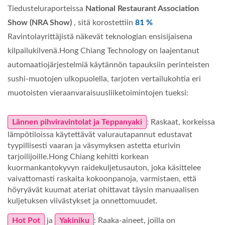
Tiedusteluraporteissa
National Restaurant Association
Show (NRA Show)
, sitä korostettiin
81 %
Ravintolayrittäjistä näkevät teknologian ensisijaisena
kilpailukilvenä.Hong Chiang Technology on laajentanut
automaatiojärjestelmiä käytännön tapauksiin perinteisten
sushi-muotojen ulkopuolella, tarjoten vertailukohtia eri
muotoisten vieraanvaraisuusliiketoimintojen tueksi:
Lännen pihviravintolat ja Teppanyaki
: Raskaat, korkeissa
lämpötiloissa käytettävät valurautapannut edustavat
tyypillisesti vaaran ja väsymyksen astetta eturivin
tarjoilijoille.Hong Chiang kehitti korkean
kuormankantokyvyn raidekuljetusauton, joka käsittelee
vaivattomasti raskaita kokoonpanoja, varmistaen, että
höyryävät kuumat ateriat ohittavat täysin manuaalisen
kuljetuksen viivästykset ja onnettomuudet.
Hot Pot
ja
Yakiniku
: Raaka-aineet, joilla on