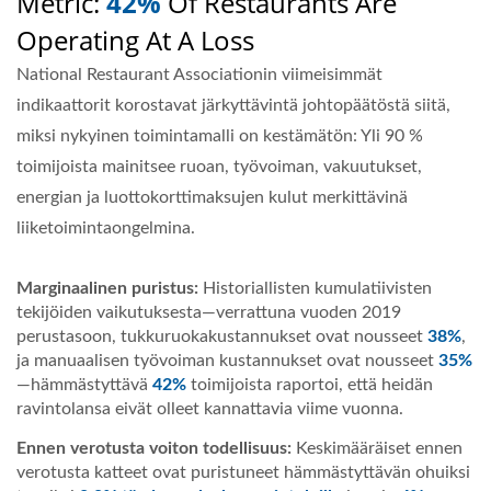
Metric:
42%
Of Restaurants Are
Operating At A Loss
National Restaurant Associationin viimeisimmät
indikaattorit korostavat järkyttävintä johtopäätöstä siitä,
miksi nykyinen toimintamalli on kestämätön: Yli 90 %
toimijoista mainitsee ruoan, työvoiman, vakuutukset,
energian ja luottokorttimaksujen kulut merkittävinä
liiketoimintaongelmina.
Marginaalinen puristus:
Historiallisten kumulatiivisten
tekijöiden vaikutuksesta—verrattuna vuoden 2019
perustasoon, tukkuruokakustannukset ovat nousseet
38%
,
ja manuaalisen työvoiman kustannukset ovat nousseet
35%
—hämmästyttävä
42%
toimijoista raportoi, että heidän
ravintolansa eivät olleet kannattavia viime vuonna.
Ennen verotusta voiton todellisuus:
Keskimääräiset ennen
verotusta katteet ovat puristuneet hämmästyttävän ohuiksi