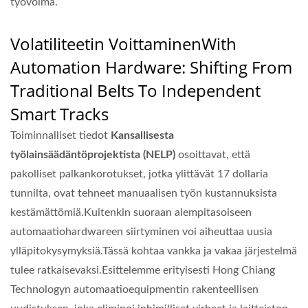
työvoima.
Volatiliteetin Voittaminen
With
Automation Hardware: Shifting From
Traditional Belts To Independent
Smart Tracks
Toiminnalliset tiedot
Kansallisesta
työlainsäädäntöprojektista (NELP)
osoittavat, että
pakolliset palkankorotukset, jotka ylittävät 17 dollaria
tunnilta, ovat tehneet manuaalisen työn kustannuksista
kestämättömiä.Kuitenkin suoraan alempitasoiseen
automaatiohardwareen siirtyminen voi aiheuttaa uusia
ylläpitokysymyksiä.Tässä kohtaa vankka ja vakaa järjestelmä
tulee ratkaisevaksi.Esittelemme erityisesti Hong Chiang
Technologyn automaatioequipmentin rakenteellisen