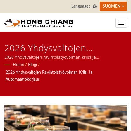
SUOMEN
2026 Yhdysvaltojen
Ravintoloiden Työvoimakriisi
2026 Yhdysvaltojen ravintolatyövoiman kriisi ja
automaatiokorjausKeskitymme ravintoloiden automaattisiin
Home
/
Blogi
/
& Automaatioratkaisu |
järjestelmiin, mukaan lukien ruoan toimitusrobotti,
2026 Yhdysvaltojen Ravintolatyövoiman Kriisi Ja
luotijunajärjestelmä, kuljetinhihnajärjestelmä, pyörivä
Taiwanin Sushi-Baari
Automaatiokorjaus
sushihihna, tablettitilausjärjestelmä, mobiilitilausjärjestelmä,
Kuljetinhihnatehdas | Hong
näyttökuljetin, sushikone, räätälöity ruoan toimitusjärjestelmä
ja astiastot. Tervetuloa ottamaan meihin yhteyttä.
Chiang