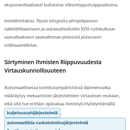
eksponentiaalisesti kultaisina viikonloppuhuippuaikoina.
Insinöörintakuu: Täysin integroitu pilvipohjaiseen
tablettitilaamiseen ja automatisoituihin KDS-työnkulkuun
saavuttaakseen saumattoman pisteestä pisteeseen
reittisuunnittelun.
Siirtyminen Ihmisten Riippuvuudesta
Virtauskunnollisuuteen
Automaattisessa toimitusympäristössä läpimenoaika
määräytyy mekaanisten järjestelmien virtauksen mukaan,
eikä sitä tue erittäin epävakaa ihmistyö.Hyödyntämällä
kuljetussushijärjestelmiä
,
automaattisia ruokatoimitusjärjestelmiä