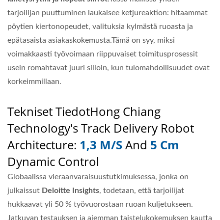
tarjoilijan puuttuminen laukaisee ketjureaktion: hitaammat
pöytien kiertonopeudet, valituksia kylmästä ruoasta ja
epätasaista asiakaskokemusta.Tämä on syy, miksi
voimakkaasti työvoimaan riippuvaiset toimitusprosessit
usein romahtavat juuri silloin, kun tulomahdollisuudet ovat
korkeimmillaan.
Tekniset Tiedot
Hong Chiang
Technology's Track Delivery Robot
Architecture:
1,3 M/s
And
5 Cm
Dynamic Control
Globaalissa vieraanvaraisuustutkimuksessa, jonka on
julkaissut
Deloitte Insights
, todetaan, että tarjoilijat
hukkaavat yli 50 % työvuorostaan ruoan kuljetukseen.
Jatkuvan testauksen ja aiemman taistelukokemuksen kautta