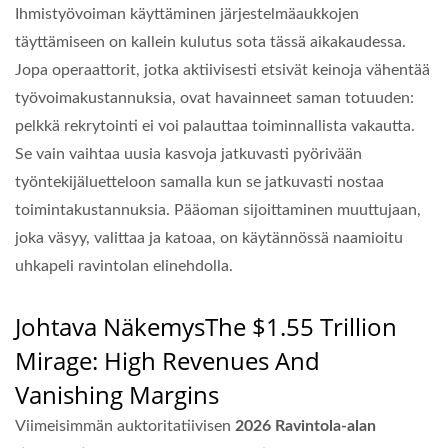
Ihmistyövoiman käyttäminen järjestelmäaukkojen
täyttämiseen on kallein kulutus sota tässä aikakaudessa.
Jopa operaattorit, jotka aktiivisesti etsivät keinoja vähentää
työvoimakustannuksia, ovat havainneet saman totuuden:
pelkkä rekrytointi ei voi palauttaa toiminnallista vakautta.
Se vain vaihtaa uusia kasvoja jatkuvasti pyörivään
työntekijäluetteloon samalla kun se jatkuvasti nostaa
toimintakustannuksia. Pääoman sijoittaminen muuttujaan,
joka väsyy, valittaa ja katoaa, on käytännössä naamioitu
uhkapeli ravintolan elinehdolla.
Johtava Näkemys
The $1.55 Trillion
Mirage: High Revenues And
Vanishing Margins
Viimeisimmän auktoritatiivisen
2026 Ravintola-alan