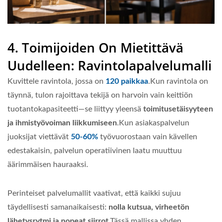
4. Toimijoiden On Mietittävä
Uudelleen: Ravintolapalvelumalli
Kuvittele ravintola, jossa on
120 paikkaa
.Kun ravintola on
täynnä, tulon rajoittava tekijä on harvoin vain keittiön
tuotantokapasiteetti—se liittyy yleensä
toimitusetäisyyteen
ja ihmistyövoiman liikkumiseen
.Kun asiakaspalvelun
juoksijat viettävät
50-60%
työvuorostaan vain kävellen
edestakaisin, palvelun operatiivinen laatu muuttuu
äärimmäisen hauraaksi.
Perinteiset palvelumallit vaativat, että kaikki sujuu
täydellisesti samanaikaisesti:
nolla kutsua, virheetön
lähetysrytmi ja nopeat siirrot
.Tässä mallissa yhden