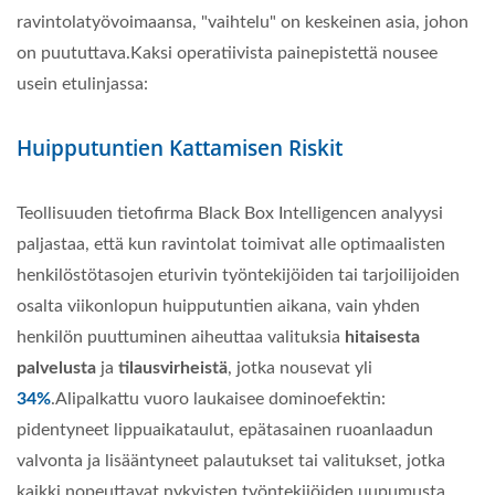
ravintolatyövoimaansa, "vaihtelu" on keskeinen asia, johon
on puututtava.Kaksi operatiivista painepistettä nousee
usein etulinjassa:
Huipputuntien Kattamisen Riskit
Teollisuuden tietofirma Black Box Intelligencen analyysi
paljastaa, että kun ravintolat toimivat alle optimaalisten
henkilöstötasojen eturivin työntekijöiden tai tarjoilijoiden
osalta viikonlopun huipputuntien aikana, vain yhden
henkilön puuttuminen aiheuttaa valituksia
hitaisesta
palvelusta
ja
tilausvirheistä
, jotka nousevat yli
34%
.Alipalkattu vuoro laukaisee dominoefektin:
pidentyneet lippuaikataulut, epätasainen ruoanlaadun
valvonta ja lisääntyneet palautukset tai valitukset, jotka
kaikki nopeuttavat nykyisten työntekijöiden uupumusta.