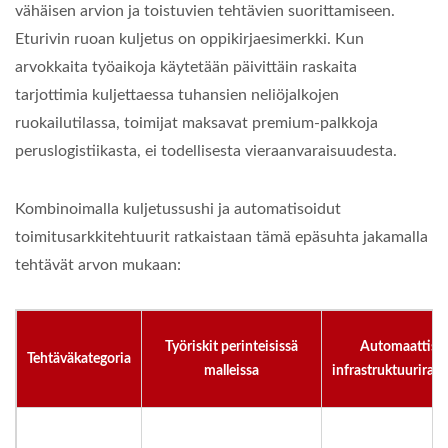
vähäisen arvion ja toistuvien tehtävien suorittamiseen.
Eturivin ruoan kuljetus on oppikirjaesimerkki. Kun
arvokkaita työaikoja käytetään päivittäin raskaita
tarjottimia kuljettaessa tuhansien neliöjalkojen
ruokailutilassa, toimijat maksavat premium-palkkoja
peruslogistiikasta, ei todellisesta vieraanvaraisuudesta.
Kombinoimalla kuljetussushi ja automatisoidut
toimitusarkkitehtuurit ratkaistaan tämä epäsuhta jakamalla
tehtävät arvon mukaan:
Työriskit perinteisissä
Automaattise
Tehtäväkategoria
malleissa
infrastruktuuriratk