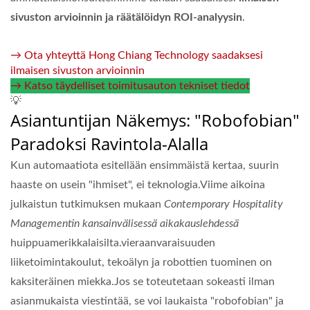
sivuston arvioinnin ja räätälöidyn ROI-analyysin
.
→ Ota yhteyttä Hong Chiang Technology saadaksesi
ilmaisen sivuston arvioinnin
→ Katso täydelliset toimitusauton tekniset tiedot
💡
Asiantuntijan Näkemys: "Robofobian"
Paradoksi Ravintola-Alalla
Kun automaatiota esitellään ensimmäistä kertaa, suurin
haaste on usein "ihmiset", ei teknologia.Viime aikoina
julkaistun tutkimuksen mukaan
Contemporary Hospitality
Managementin kansainvälisessä aikakauslehdessä
huippuamerikkalaisilta.vieraanvaraisuuden
liiketoimintakoulut, tekoälyn ja robottien tuominen on
kaksiteräinen miekka.Jos se toteutetaan sokeasti ilman
asianmukaista viestintää, se voi laukaista "robofobian" ja