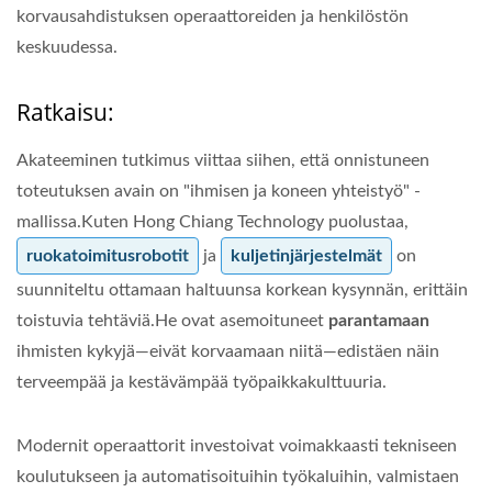
korvausahdistuksen operaattoreiden ja henkilöstön
keskuudessa.
Ratkaisu:
Akateeminen tutkimus viittaa siihen, että onnistuneen
toteutuksen avain on "ihmisen ja koneen yhteistyö" -
mallissa.Kuten Hong Chiang Technology puolustaa,
ruokatoimitusrobotit
ja
kuljetinjärjestelmät
on
suunniteltu ottamaan haltuunsa korkean kysynnän, erittäin
toistuvia tehtäviä.He ovat asemoituneet
parantamaan
ihmisten kykyjä—eivät korvaamaan niitä—edistäen näin
terveempää ja kestävämpää työpaikkakulttuuria.
Modernit operaattorit investoivat voimakkaasti tekniseen
koulutukseen ja automatisoituihin työkaluihin, valmistaen