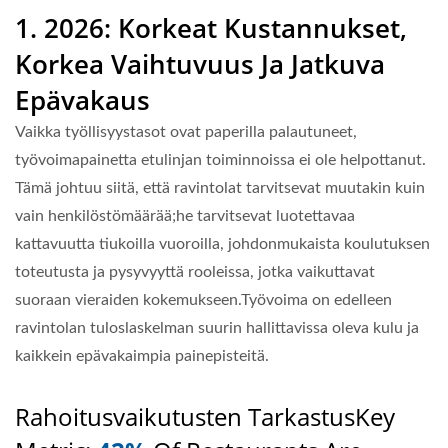
1. 2026: Korkeat Kustannukset,
Korkea Vaihtuvuus Ja Jatkuva
Epävakaus
Vaikka työllisyystasot ovat paperilla palautuneet,
työvoimapainetta etulinjan toiminnoissa ei ole helpottanut.
Tämä johtuu siitä, että ravintolat tarvitsevat muutakin kuin
vain henkilöstömäärää;he tarvitsevat luotettavaa
kattavuutta tiukoilla vuoroilla, johdonmukaista koulutuksen
toteutusta ja pysyvyyttä rooleissa, jotka vaikuttavat
suoraan vieraiden kokemukseen.Työvoima on edelleen
ravintolan tuloslaskelman suurin hallittavissa oleva kulu ja
kaikkein epävakaimpia painepisteitä.
Rahoitusvaikutusten Tarkastus
Key