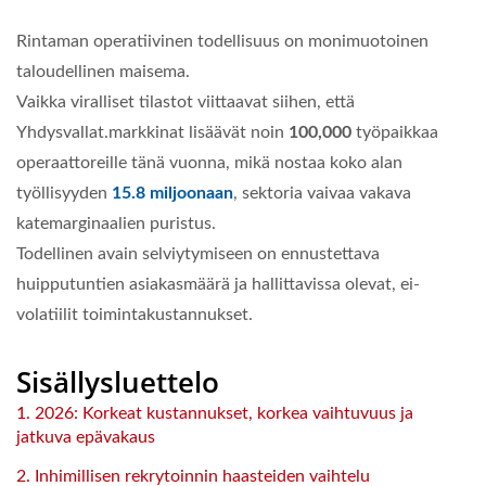
Rintaman operatiivinen todellisuus on monimuotoinen
taloudellinen maisema.
Vaikka viralliset tilastot viittaavat siihen, että
Yhdysvallat.markkinat lisäävät noin
100,000
työpaikkaa
operaattoreille tänä vuonna, mikä nostaa koko alan
työllisyyden
15.8 miljoonaan
, sektoria vaivaa vakava
katemarginaalien puristus.
Todellinen avain selviytymiseen on ennustettava
huipputuntien asiakasmäärä ja hallittavissa olevat, ei-
volatiilit toimintakustannukset.
Sisällysluettelo
1. 2026: Korkeat kustannukset, korkea vaihtuvuus ja
jatkuva epävakaus
2. Inhimillisen rekrytoinnin haasteiden vaihtelu