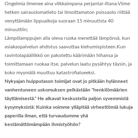
Ongelmia ilmenee aina vilkkaimpana perjantai-iltana.Viime
hetken sairauslomatieto tai ilmoittamaton poissaolo riittää
venyttämään lippuaikoja suoraan 15 minuutista 40
minuuttiin;
Lämpölamppujen alla oleva ruoka menettää lämpönsä, kun
asiakaspalvelun ahdistus saavuttaa kiehumispisteen.Kun
ravintolapäällikkö on pakotettu käärimään hihansa ja
toimittamaan ruokaa itse, palvelun laatu pysähtyy täysin, ja
koko myymälä muuttuu katastrofialueeksi.
Nykyajan huipputason toimijat ovat jo pitkään hylänneet
vanhentuneen uskomuksen pelkästään "henkilömäärien
täyttämisestä." He alkavat keskustella paljon syvemmistä
kysymyksistä: Kuinka voimme ylläpitää virheettömiä lukuja
paperilla ilman, että turvaudumme yhä
kestämättömämpään ihmistyöhön?