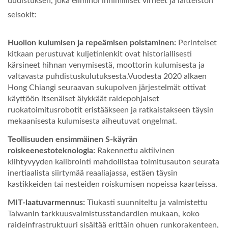
uudistuksen, joka eliminoi inhimilliset virheet ja laitteiston
seisokit:
Huollon kulumisen ja repeämisen poistaminen:
Perinteiset
kitkaan perustuvat kuljetinlenkit ovat historiallisesti
kärsineet hihnan venymisestä, moottorin kulumisesta ja
valtavasta puhdistuskulutuksesta.Vuodesta 2020 alkaen
Hong Chiangi seuraavan sukupolven järjestelmät ottivat
käyttöön itsenäiset älykkäät raidepohjaiset
ruokatoimitusrobotit eristääkseen ja ratkaistakseen täysin
mekaanisesta kulumisesta aiheutuvat ongelmat.
Teollisuuden ensimmäinen S-käyrän
roiskeenestoteknologia:
Rakennettu aktiivinen
kiihtyvyyden kalibrointi mahdollistaa toimitusauton seurata
inertiaalista siirtymää reaaliajassa, estäen täysin
kastikkeiden tai nesteiden roiskumisen nopeissa kaarteissa.
MIT-laatuvarmennus:
Tiukasti suunniteltu ja valmistettu
Taiwanin tarkkuusvalmistusstandardien mukaan, koko
raideinfrastruktuuri sisältää erittäin ohuen runkorakenteen,