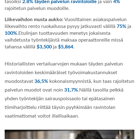
tasoiksi
2.8% täyden palvelun ravintoloille
ja vain
4%
rajoitetun palvelun muodoille.
Liikevaihdon musta aukko:
Vuosittainen asiakaspalvelun
liikevaihto rento ruokailussa pysyy jatkuvasti välillä
75%
ja
100%
.Etulinjan tuottavuuden menetys jokaisesta
vaihdetusta työntekijästä maksaa operaattoreille missä
tahansa välillä
$3,500
ja
$5,864
.
Historiallisten vertailuarvojen mukaan täyden palvelun
ravintoloiden keskimääräiset työvoimakustannukset
muodostavat
36,5%
kokonaismyynnistä, kun taas rajoitetun
palvelun muodot ovat noin
31,7%
.Näillä tasoilla pelkkä
yhden työntekijän sairauspoissaolo tai epätasainen
tiimiharjoittelu riittää täysin pyyhkimään ravintolan
vaatimattomat voitot illallisaikaan.