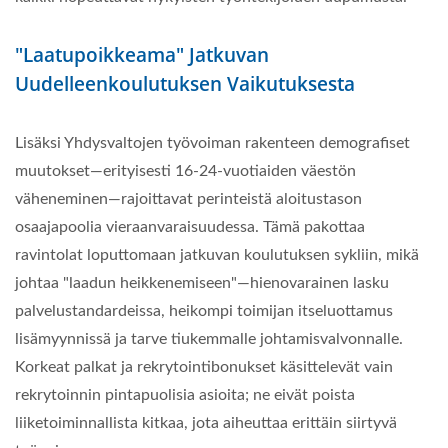
"Laatupoikkeama" Jatkuvan
Uudelleenkoulutuksen Vaikutuksesta
Lisäksi Yhdysvaltojen työvoiman rakenteen demografiset
muutokset—erityisesti 16-24-vuotiaiden väestön
väheneminen—rajoittavat perinteistä aloitustason
osaajapoolia vieraanvaraisuudessa. Tämä pakottaa
ravintolat loputtomaan jatkuvan koulutuksen sykliin, mikä
johtaa "laadun heikkenemiseen"—hienovarainen lasku
palvelustandardeissa, heikompi toimijan itseluottamus
lisämyynnissä ja tarve tiukemmalle johtamisvalvonnalle.
Korkeat palkat ja rekrytointibonukset käsittelevät vain
rekrytoinnin pintapuolisia asioita; ne eivät poista
liiketoiminnallista kitkaa, jota aiheuttaa erittäin siirtyvä