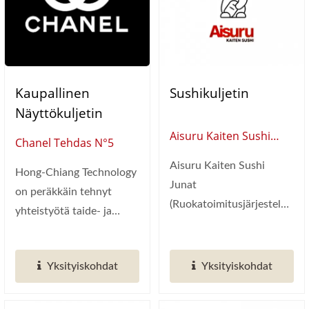
Kaupallinen
Sushikuljetin
Näyttökuljetin
Aisuru Kaiten Sushi
Chanel Tehdas N°5
Junat (Australia)
Aisuru Kaiten Sushi
Hong-Chiang Technology
Junat
on peräkkäin tehnyt
(Ruokatoimitusjärjestelmä
yhteistyötä taide- ja
Shinkansen) - Tämä on
kulttuurikeskusten sekä...
Aisurun japanilainen...
Yksityiskohdat
Yksityiskohdat