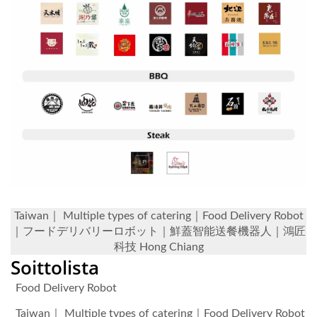
Taiwan｜ Multiple types of catering｜Food Delivery Robot
｜フードデリバリーロボット｜鮮蓋智能送餐機器人｜鴻匠
科技 Hong Chiang
Soittolista
Food Delivery Robot
Taiwan｜ Multiple types of catering｜Food Delivery Robot