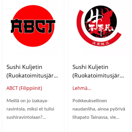
Sushi Kuljetin
Sushi Kuljetin
(ruokatoimitusjärje
(ruokatoimitusjärje
Stelmä)
Stelmä)
ABCT (Filippiinit)
Lehmä
Poikkeuksellinen
Meillä on jo izakaya-
Poikkeuksellinen
(Taiwan)
ravintola, miksi et tulisi
naudanliha, ainoa pyörivä
sushiravintolaan?
lihapato Tainassa, vie
Automaattisen ruoan
sinut tuntemaan,