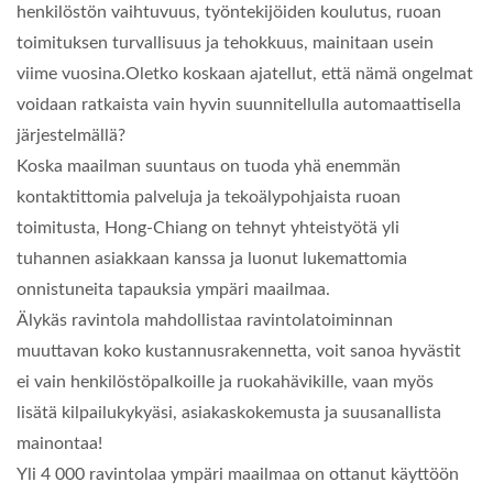
henkilöstön vaihtuvuus, työntekijöiden koulutus, ruoan
toimituksen turvallisuus ja tehokkuus, mainitaan usein
viime vuosina.Oletko koskaan ajatellut, että nämä ongelmat
voidaan ratkaista vain hyvin suunnitellulla automaattisella
järjestelmällä?
Koska maailman suuntaus on tuoda yhä enemmän
kontaktittomia palveluja ja tekoälypohjaista ruoan
toimitusta, Hong-Chiang on tehnyt yhteistyötä yli
tuhannen asiakkaan kanssa ja luonut lukemattomia
onnistuneita tapauksia ympäri maailmaa.
Älykäs ravintola mahdollistaa ravintolatoiminnan
muuttavan koko kustannusrakennetta, voit sanoa hyvästit
ei vain henkilöstöpalkoille ja ruokahävikille, vaan myös
lisätä kilpailukykyäsi, asiakaskokemusta ja suusanallista
mainontaa!
Yli 4 000 ravintolaa ympäri maailmaa on ottanut käyttöön