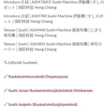
Introduce 介紹│ASM730CE Sushi Machine 拌飯機│すしロ
ボット│鴻匠科技 Hong Chiang
Introduce 介紹│ASM780 Sushi Machine 拌飯機│すしロボ
ット│鴻匠科技 Hong Chiang
Taiwan│Sushi│ASM440 Sushi Machine 握壽司機│にぎり
寿司機│鴻匠科技 Hong Chiang
Taiwan│Sushi│ASM895 Sushi Machine 捲壽司機│寿司ロ
ーラー│鴻匠科技 Hong Chiang
🔍 Liittyvät tuotteet:
🔗
Ruokatoimitusrobotti (Nopeusjuna)
🔗
Sushi Junan Ruokatoimitusjärjestelmä Shinkansen
🔗
Sushi-kuljetin (Ruokatoimitusjärjestelmä)