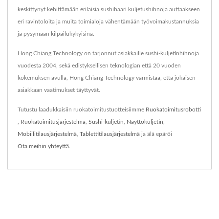
keskittynyt kehittämään erilaisia sushibaari kuljetushihnoja auttaakseen
eri ravintoloita ja muita toimialoja vähentämään työvoimakustannuksia
ja pysymään kilpailukykyisinä.
Hong Chiang Technology on tarjonnut asiakkaille sushi-kuljetinhihnoja
vuodesta 2004, sekä edistyksellisen teknologian että 20 vuoden
kokemuksen avulla, Hong Chiang Technology varmistaa, että jokaisen
asiakkaan vaatimukset täyttyvät.
Tutustu laadukkaisiin ruokatoimitustuotteisiimme
Ruokatoimitusrobotti
,
Ruokatoimitusjärjestelmä
,
Sushi-kuljetin
,
Näyttökuljetin
,
Mobiilitilausjärjestelmä
,
Tablettitilausjärjestelmä
ja älä epäröi
Ota meihin yhteyttä
.