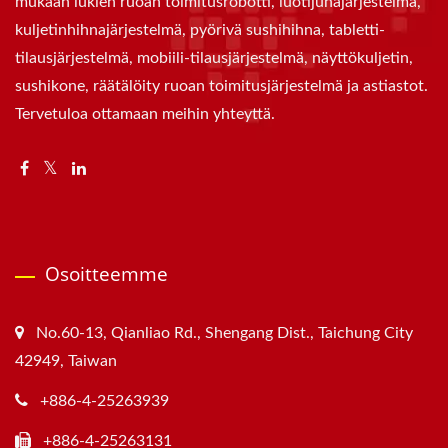
mukaan lukien ruoan toimitusrobotti, luotijunajärjestelmä,
kuljetinhihnajärjestelmä, pyörivä sushihihna, tabletti-
tilausjärjestelmä, mobiili-tilausjärjestelmä, näyttökuljetin,
sushikone, räätälöity ruoan toimitusjärjestelmä ja astiastot.
Tervetuloa ottamaan meihin yhteyttä.
Osoitteemme
No.60-13, Qianliao Rd., Shengang Dist., Taichung City
42949, Taiwan
+886-4-25263939
+886-4-25263131