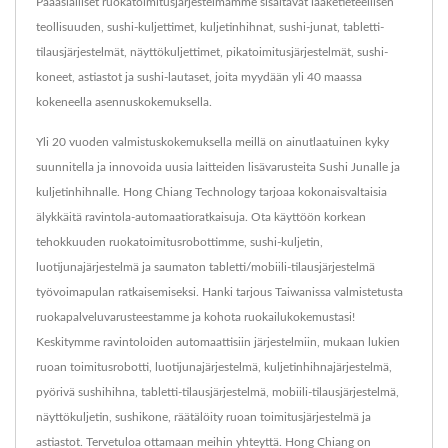
Pääasialliset ruokatoimitusjärjestelmämme sisältävät lääketieteellisen
teollisuuden, sushi-kuljettimet, kuljetinhihnat, sushi-junat, tabletti-
tilausjärjestelmät, näyttökuljettimet, pikatoimitusjärjestelmät, sushi-
koneet, astiastot ja sushi-lautaset, joita myydään yli 40 maassa
kokeneella asennuskokemuksella.
Yli 20 vuoden valmistuskokemuksella meillä on ainutlaatuinen kyky
suunnitella ja innovoida uusia laitteiden lisävarusteita Sushi Junalle ja
kuljetinhihnalle. Hong Chiang Technology tarjoaa kokonaisvaltaisia
älykkäitä ravintola-automaatioratkaisuja. Ota käyttöön korkean
tehokkuuden ruokatoimitusrobottimme, sushi-kuljetin,
luotijunajärjestelmä ja saumaton tabletti/mobiili-tilausjärjestelmä
työvoimapulan ratkaisemiseksi. Hanki tarjous Taiwanissa valmistetusta
ruokapalveluvarusteestamme ja kohota ruokailukokemustasi!
Keskitymme ravintoloiden automaattisiin järjestelmiin, mukaan lukien
ruoan toimitusrobotti, luotijunajärjestelmä, kuljetinhihnajärjestelmä,
pyörivä sushihihna, tabletti-tilausjärjestelmä, mobiili-tilausjärjestelmä,
näyttökuljetin, sushikone, räätälöity ruoan toimitusjärjestelmä ja
astiastot. Tervetuloa ottamaan meihin yhteyttä. Hong Chiang on