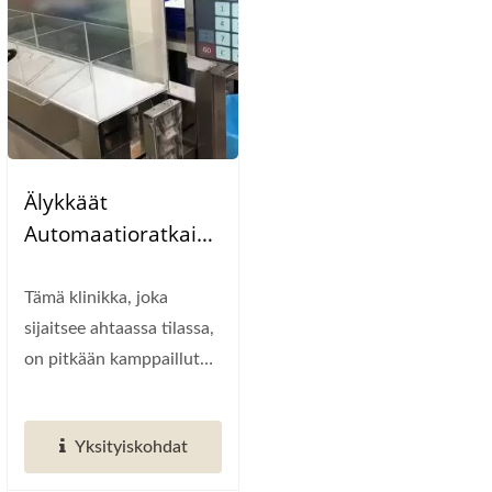
Älykkäät
Automaatioratkaisu
T
Terveydenhuoltokli
Tämä klinikka, joka
Nikoille
sijaitsee ahtaassa tilassa,
on pitkään kamppaillut
lääkkeiden
kuljetusongelmien...
Yksityiskohdat