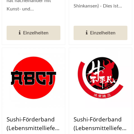
hat nacheinander mit
Shinkansen) - Dies ist
Kunst- und
Aisurus japanisches...
Kulturzentren sowie
verschiedenen
Einzelheiten
Einzelheiten
Branchen...
Sushi-Förderband
Sushi-Förderband
(Lebensmittelliefer
(Lebensmittelliefer