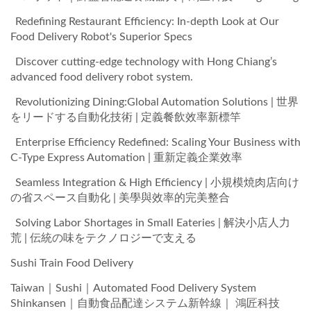
Redefining Restaurant Efficiency: In-depth Look at Our
Food Delivery Robot's Superior Specs
Discover cutting-edge technology with Hong Chiang’s
advanced food delivery robot system.
Revolutionizing Dining:Global Automation Solutions | 世界
をリードする自動化技術 | 定義餐飲效率新標竿
Enterprise Efficiency Redefined: Scaling Your Business with
C-Type Express Automation | 重新定義企業效率
Seamless Integration & High Efficiency | 小規模焼肉店向け
の省スペース自動化 | 美學與效率的完美整合
Solving Labor Shortages in Small Eateries | 解決小店人力
荒 | 伝統の味をテクノロジーで支える
Sushi Train Food Delivery
Taiwan｜Sushi｜Automated Food Delivery System
Shinkansen｜自動食品配達システム新幹線｜ 鴻匠科技