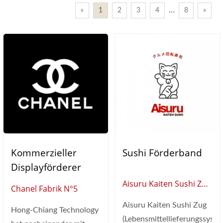
…
«
1
2
3
4
8
»
Kommerzieller
Sushi Förderband
Displayförderer
Aisuru Kaiten Sushi Zug
Chanel Fabrik N°5
(Australien)
Aisuru Kaiten Sushi Zug
Hong-Chiang Technology
(Lebensmittellieferungssyst