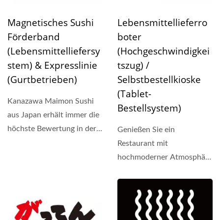
Magnetisches Sushi
Lebensmittellieferro
Förderband
Boter
(Lebensmittelliefersy
(Hochgeschwindigkei
Stem) & Expresslinie
Tszug) /
(Gurtbetrieben)
Selbstbestellkioske
(Tablet-
Kanazawa Maimon Sushi
Bestellsystem)
aus Japan erhält immer die
höchste Bewertung in der
Genießen Sie ein
gehobenen Sushi-
Restaurant mit
Industrie...
hochmoderner Atmosphäre
und erschwinglichen
Preisen, Shiwuwan...