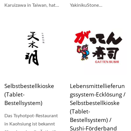
Karuizawa in Taiwan, hat
YakinikuStone
die neue Marke in Taichung
Grillrestaurant, das
"LauChangTzai...
hochwertige Zutaten...
Selbstbestellkioske
Lebensmittellieferun
(Tablet-
Gssystem-Ecklösung /
Bestellsystem)
Selbstbestellkioske
(Tablet-
Das Tsyhotpot-Restaurant
Bestellsystem) /
in Kaohsiung ist bekannt
Sushi-Förderband