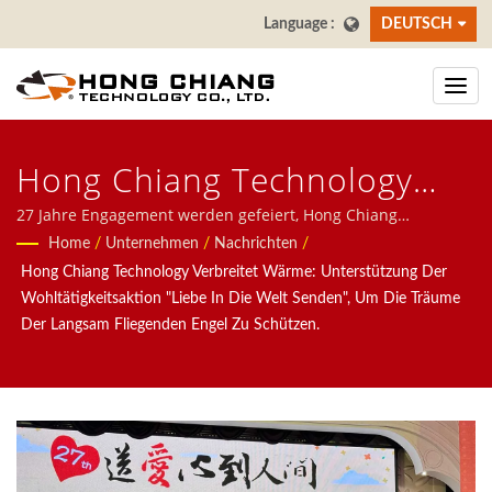
DEUTSCH
Hong Chiang Technology
Verbreitet Wärme:
27 Jahre Engagement werden gefeiert, Hong Chiang
Technology setzt seine Unterstützung für die jährliche
Home
/
Unternehmen
/
Nachrichten
/
Unterstützung Der
Wohltätigkeitsinitiative "Liebe in die Welt senden" fort.| Wir
Hong Chiang Technology Verbreitet Wärme: Unterstützung Der
konzentrieren uns auf automatische Systeme für Restaurants,
Wohltätigkeitsaktion "Liebe
Wohltätigkeitsaktion "Liebe In Die Welt Senden", Um Die Träume
einschließlich Lebensmittel-Lieferrobotern,
Der Langsam Fliegenden Engel Zu Schützen.
In Die Welt Senden", Um Die
Hochgeschwindigkeitszug-Systemen, Förderbandsystemen,
drehbaren Sushi-Band-Systemen, Tablet-Bestellsystemen,
Träume Von Langsam
mobilen Bestellsystemen, Anzeigeförderern, Sushi-
Maschinen, maßgeschneiderten Lebensmittelliefer-Systemen
Fliegenden Engeln Zu
und Geschirr. Kontaktieren Sie uns gerne.
Schützen | Sushi Bar