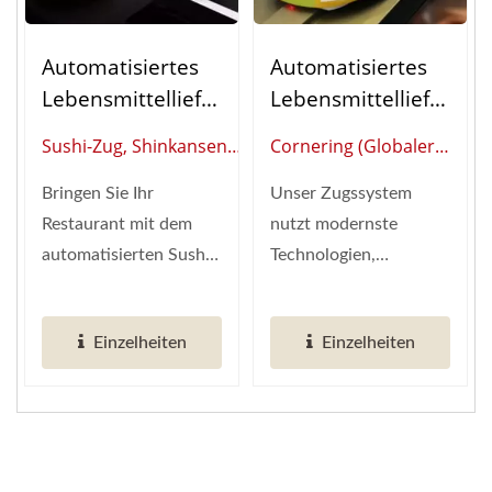
Automatisiertes
Automatisiertes
Lebensmittelliefer
Lebensmittelliefer
Ungssystem
Ungssystem
Sushi-Zug, Shinkansen
Cornering (Globaler
Shinkansen
Cornering
(Globaler Anbieter Von
Anbieter Von Intelligenter
(Sushi-Zug)
Bringen Sie Ihr
Unser Zugssystem
Intelligenter
Restaurantautomatisierun
Restaurant mit dem
nutzt modernste
Restaurantautomatisierung)
automatisierten Sushi-
Technologien,
Zug-System von Hong-
einschließlich WLAN.
Chiang in die nächste...
Infrarot. Drahtloses
Einzelheiten
Einzelheiten
Laden...