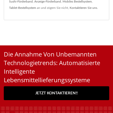
Sushi-Förderband
,
Anzeige-Förderband
,
Mobiles Bestellsystem
,
Tablet-Bestellsystem
an und zögern Sie nicht,
Kontaktieren Sie uns
.
Die Annahme Von Unbemannten
Technologietrends: Automatisierte
Intelligente
Lebensmittellieferungssysteme
JETZT KONTAKTIEREN!!