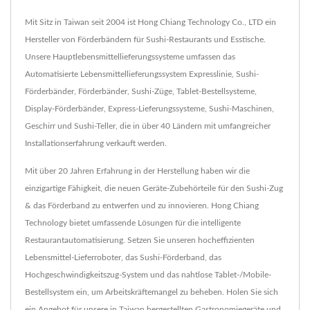
Mit Sitz in Taiwan seit 2004 ist Hong Chiang Technology Co., LTD ein
Hersteller von Förderbändern für Sushi-Restaurants und Esstische.
Unsere Hauptlebensmittellieferungssysteme umfassen das
Automatisierte Lebensmittellieferungssystem Expresslinie, Sushi-
Förderbänder, Förderbänder, Sushi-Züge, Tablet-Bestellsysteme,
Display-Förderbänder, Express-Lieferungssysteme, Sushi-Maschinen,
Geschirr und Sushi-Teller, die in über 40 Ländern mit umfangreicher
Installationserfahrung verkauft werden.
Mit über 20 Jahren Erfahrung in der Herstellung haben wir die
einzigartige Fähigkeit, die neuen Geräte-Zubehörteile für den Sushi-Zug
& das Förderband zu entwerfen und zu innovieren. Hong Chiang
Technology bietet umfassende Lösungen für die intelligente
Restaurantautomatisierung. Setzen Sie unseren hocheffizienten
Lebensmittel-Lieferroboter, das Sushi-Förderband, das
Hochgeschwindigkeitszug-System und das nahtlose Tablet-/Mobile-
Bestellsystem ein, um Arbeitskräftemangel zu beheben. Holen Sie sich
ein Angebot für unsere in Taiwan hergestellten Gastronomiegeräte und