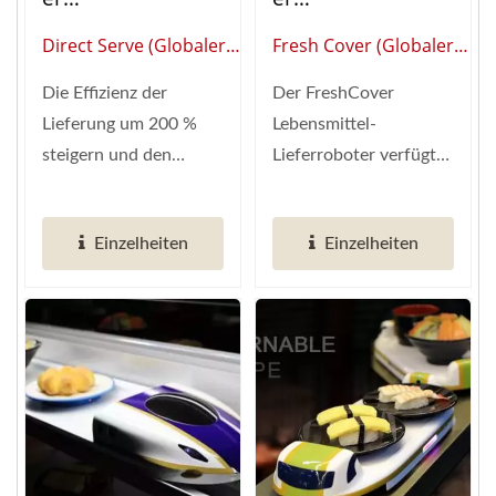
(Hochgeschwindig
(Hochgeschwindig
Direct Serve (Globaler
Fresh Cover (Globaler
Keitszug)
Keitszug)
Anbieter Von Intelligenter
Anbieter Von Intelligenter
Die Effizienz der
Der FreshCover
Restaurantautomatisierung)
Restaurantautomatisierun
Lieferung um 200 %
Lebensmittel-
steigern und den
Lieferroboter verfügt
Arbeitsbedarf
über eine
halbieren, erkennt das
"vollautomatische
Einzelheiten
Einzelheiten
KI-System...
Schutzhülle",...