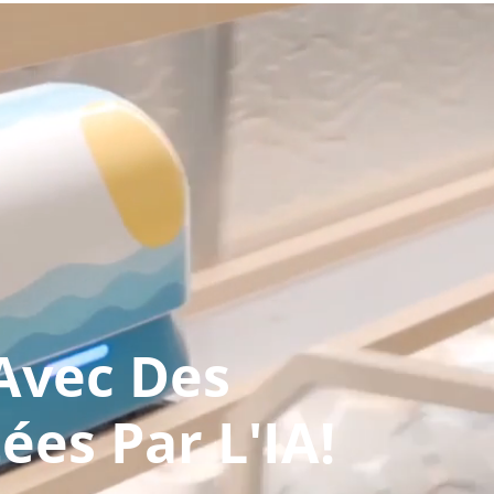
 Avec Des
ées Par L'IA!