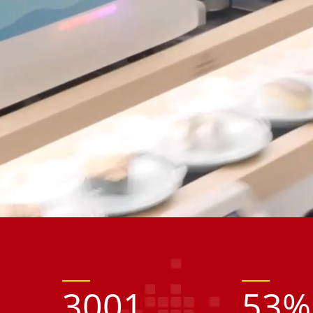
3001
53
%