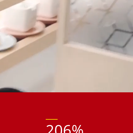
206
%