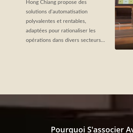
Hong Chiang propose des
solutions d'automatisation
polyvalentes et rentables,
adaptées pour rationaliser les
opérations dans divers secteurs.
Augmentez l'efficacité, évoluez
sans effort et accélérez la
croissance de votre entreprise
avec aisance.
Pourquoi S'associer 