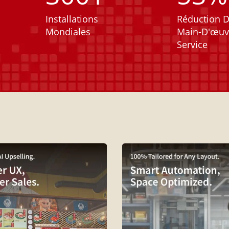
e
Installations
Réduction D
Mondiales
Main-D'œuv
Service