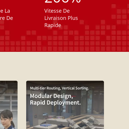
e La
Vitesse De
re De
Livraison Plus
Rapide