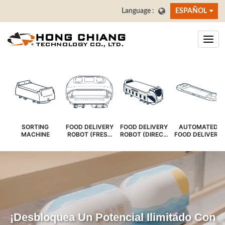
ESPAÑOL
SORTING
FOOD DELIVERY
FOOD DELIVERY
AUTOMATED
MACHINE
ROBOT (FRESH
ROBOT (DIRECT
FOOD DELIVERY
COVER)
SERVE)
SYSTEM
¡Desbloquea Un Potencial Ilimitado Con