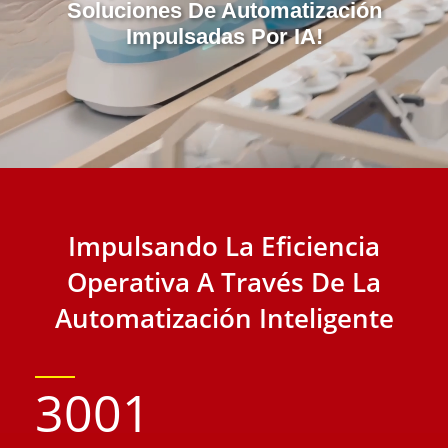
Soluciones De Automatización
Impulsadas Por IA!
Impulsando La Eficiencia
Operativa A Través De La
Automatización Inteligente
3001