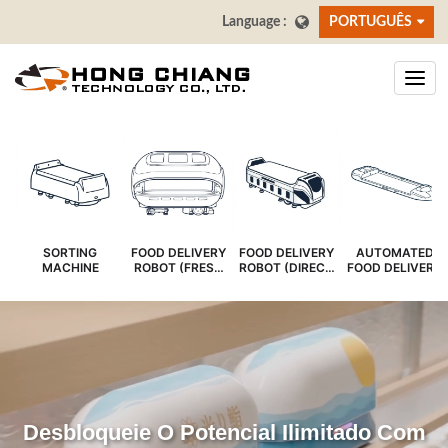
PORTUGUÊS
SORTING
FOOD DELIVERY
FOOD DELIVERY
AUTOMATED
MACHINE
ROBOT (FRESH
ROBOT (DIRECT
FOOD DELIVERY
COVER)
SERVE)
SYSTEM
Desbloqueie O Potencial Ilimitado Com