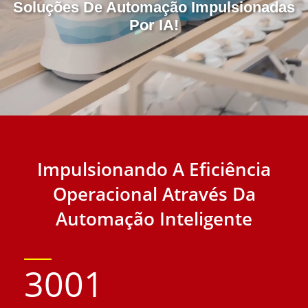
Soluções De Automação Impulsionadas
Por IA!
Impulsionando A Eficiência
Operacional Através Da
Automação Inteligente
3001