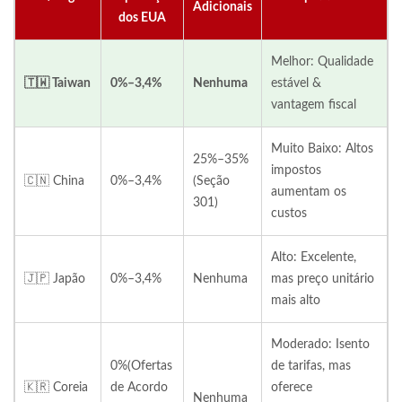
Adicionais
dos EUA
Melhor: Qualidade
🇹🇼 Taiwan
0%–3,4%
Nenhuma
estável &
vantagem fiscal
Muito Baixo: Altos
25%–35%
impostos
🇨🇳 China
0%–3,4%
(Seção
aumentam os
301)
custos
Alto: Excelente,
🇯🇵 Japão
0%–3,4%
Nenhuma
mas preço unitário
mais alto
Moderado: Isento
0%(Ofertas
de tarifas, mas
🇰🇷 Coreia
de Acordo
oferece
Nenhuma