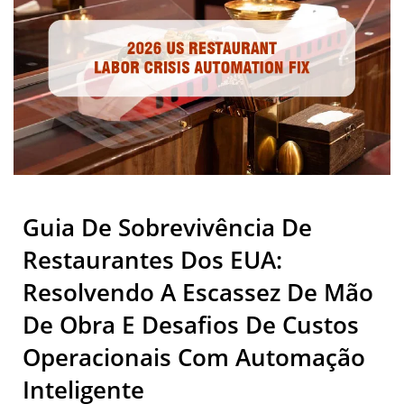
Esteira de Sushi Rotativa, Sistema de Pedido por Tablet,
Taiwan | Hong Chiang
Sistema de Pedido Móvel, Esteira de Exibição, Máquina de
Sushi, Sistema de Entrega de Comida Personalizado e
Utensílios de Mesa. Bem-vindo para entrar em contato
conosco.
Guia De Sobrevivência De
Restaurantes Dos EUA:
Resolvendo A Escassez De Mão
De Obra E Desafios De Custos
Operacionais Com Automação
Inteligente