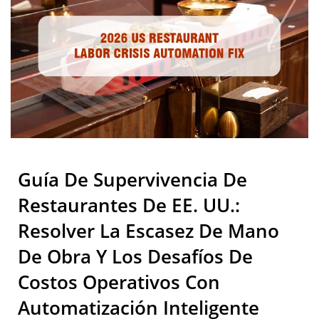
Sistema de Cinta Giratoria de Sushi, Sistema de Pedido por
Transportadoras De Sushi
Tableta, Sistema de Pedido Móvil, Cinta Transportadora de
Exhibición, Máquina de Sushi, Sistema de Entrega de Comida
De Taiwán | Hong Chiang
Personalizado y Vajilla. Bienvenido a contactarnos.
Guía De Supervivencia De
Restaurantes De EE. UU.:
Resolver La Escasez De Mano
De Obra Y Los Desafíos De
Costos Operativos Con
Automatización Inteligente