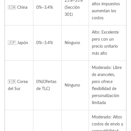
25%–35%
altos impuestos
🇨🇳 China
0%–3.4%
(Sección
aumentan los
301)
costos
Alto: Excelente
pero con un
🇯🇵 Japón
0%–3.4%
Ninguno
precio unitario
más alto
Moderado: Libre
de aranceles,
🇰🇷 Corea
0%(Ofertas
pero ofrece
Ninguno
del Sur
de TLC)
flexibilidad de
personalización
limitada
Moderado: Altos
costos de envío y