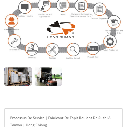
Processus De Service | Fabricant De Tapis Roulant De Sushi À
Taïwan | Hong Chiang