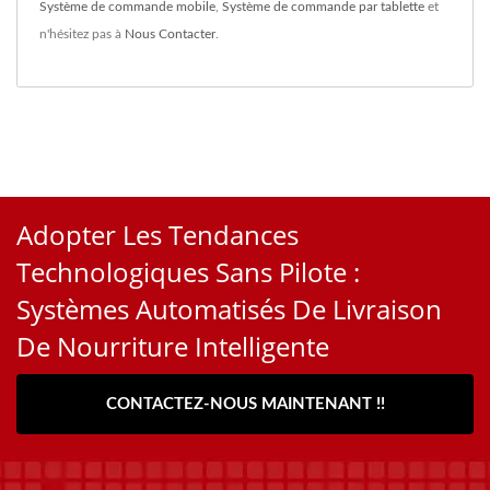
Système de commande mobile
,
Système de commande par tablette
et
n'hésitez pas à
Nous Contacter
.
Adopter Les Tendances
Technologiques Sans Pilote :
Systèmes Automatisés De Livraison
De Nourriture Intelligente
CONTACTEZ-NOUS MAINTENANT !!