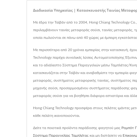
Διαδικασία Υπηρεσίας | Κατασκευαστής Ταινίας Μεταφορ
Με έδρα την Ταϊβάν από το 2004, Hong Chiang Technology Co.
περιλαμβάνουν ταινίες μεταφοράς σούσι, ταινίες μεταφοράς, τ
οποία πωλούνται σε πάνω από 40 χώρες με έμπειρη εγκατάστα
Με περισσότερα από 20 χρόνια εμπειρίας στην κατασκευή, έχου
Technology παρέχει συνολικές λύσεις Αυτοματοποίησης Έξυπ
και το αδιάλειπτο Σύστημα Παραγγελιών μέσω Ταμπλέτας/Κινη
κατασκευάζεται στην Ταϊβάν και αναβαθμίστε την εμπειρία φ
μεταφοράς, συστήματος μεταφορικής ταινίας, συστήματος περ
μηχανής σούσι, προσαρμοσμένου συστήματος παράδοσης φαγητο
μεταφοράς σούσι για να βοηθήσει διάφορα εστιατόρια και άλλε
Hong Chiang Technology προσφέρει στους πελάτες ιμάντες μετα
κάθε πελάτη ικανοποιούνται.
Δείτε τα ποιοτικά προϊόντα παράδοσης φαγητού μας
Ρομπότ 
Σύστημα Παραγγελίας Ταμπλέτας
και μη διστάσετε να
Επικοινω