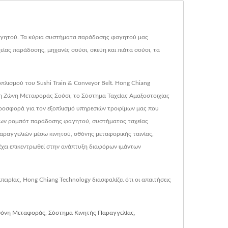
 φαγητού. Τα κύρια συστήματα παράδοσης φαγητού μας
ίας παράδοσης, μηχανές σούσι, σκεύη και πιάτα σούσι, τα
πλισμού του Sushi Train & Conveyor Belt. Hong Chiang
η Ζώνη Μεταφοράς Σούσι, το Σύστημα Ταχείας Αμαξοστοιχίας
προσφορά για τον εξοπλισμό υπηρεσιών τροφίμων μας που
μένων ρομπότ παράδοσης φαγητού, συστήματος ταχείας
αραγγελιών μέσω κινητού, οθόνης μεταφορικής ταινίας,
χει επικεντρωθεί στην ανάπτυξη διαφόρων ιμάντων
ιρίας, Hong Chiang Technology διασφαλίζει ότι οι απαιτήσεις
όνη Μεταφοράς
,
Σύστημα Κινητής Παραγγελίας
,