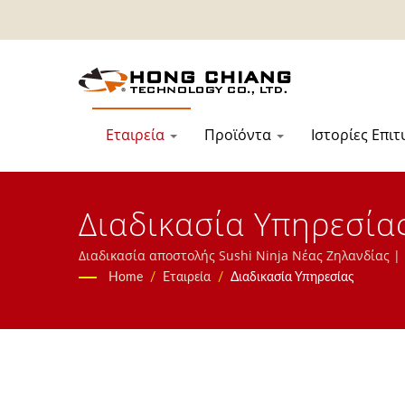
Εταιρεία
Προϊόντα
Ιστορίες Επι
Διαδικασία Υπηρεσία
Ταϊβάν | Χονγκ Τσιάν
Διαδικασία αποστολής Sushi Ninja Νέας Ζηλανδίας 
Ταχείας Αμαξοστοιχίας, Συστήματος Μεταφοράς Τρο
Home
/
Εταιρεία
/
Διαδικασία Υπηρεσίας
Παραγγελιών, Εμφανιζόμενης Ζώνης Μεταφοράς, Μηχ
μας.