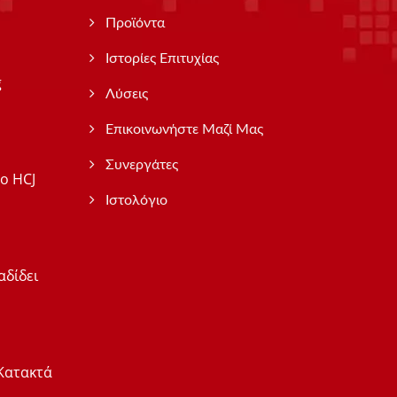
Προϊόντα
Ιστορίες Επιτυχίας
g
Λύσεις
Επικοινωνήστε Μαζί Μας
Συνεργάτες
ο HCJ
Ιστολόγιο
αδίδει
Κατακτά