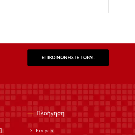
ΕΠΙΚΟΙΝΩΝΉΣΤΕ ΤΏΡΑ!!
Πλοήγηση
]
Εταιρεία