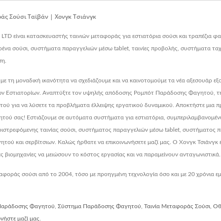
άς Σούσι Ταϊβάν | Χονγκ Τσιάνγκ
, LTD είναι κατασκευαστής ταινιών μεταφοράς για εστιατόρια σούσι και τραπέζια
ρένα σούσι, συστήματα παραγγελιών μέσω tablet, ταινίες προβολής, συστήματα ταχε
ση.
με τη μοναδική ικανότητα να σχεδιάζουμε και να καινοτομούμε τα νέα αξεσουάρ εξο
νων Εστιατορίων. Αναπτύξτε τον υψηλής απόδοσης Ρομπότ Παράδοσης Φαγητού, τ
τού για να λύσετε τα προβλήματα έλλειψης εργατικού δυναμικού. Αποκτήστε μια 
αγητού σας! Εστιάζουμε σε αυτόματα συστήματα για εστιατόρια, συμπεριλαμβανο
ιστρεφόμενης ταινίας σούσι, συστήματος παραγγελιών μέσω tablet, συστήματος π
ύ και σερβίτσιων. Καλώς ήρθατε να επικοινωνήσετε μαζί μας. Ο Χονγκ Τσιάνγκ έ
ς βιομηχανίες να μειώσουν το κόστος εργασίας και να παραμείνουν ανταγωνιστικά.
φοράς σούσι από το 2004, τόσο με προηγμένη τεχνολογία όσο και με 20 χρόνια εμπε
Παράδοσης Φαγητού
,
Σύστημα Παράδοσης Φαγητού
,
Ταινία Μεταφοράς Σούσι
,
Οθ
νήστε μαζί μας
.