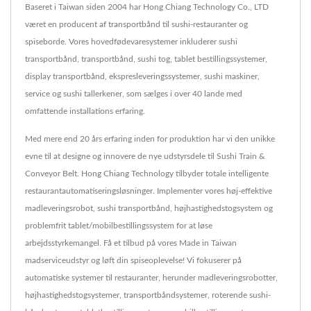
Baseret i Taiwan siden 2004 har Hong Chiang Technology Co., LTD
været en producent af transportbånd til sushi-restauranter og
spiseborde. Vores hovedfødevaresystemer inkluderer sushi
transportbånd, transportbånd, sushi tog, tablet bestillingssystemer,
display transportbånd, ekspresleveringssystemer, sushi maskiner,
service og sushi tallerkener, som sælges i over 40 lande med
omfattende installations erfaring.
Med mere end 20 års erfaring inden for produktion har vi den unikke
evne til at designe og innovere de nye udstyrsdele til Sushi Train &
Conveyor Belt. Hong Chiang Technology tilbyder totale intelligente
restaurantautomatiseringsløsninger. Implementer vores høj-effektive
madleveringsrobot, sushi transportbånd, højhastighedstogsystem og
problemfrit tablet/mobilbestillingssystem for at løse
arbejdsstyrkemangel. Få et tilbud på vores Made in Taiwan
madserviceudstyr og løft din spiseoplevelse! Vi fokuserer på
automatiske systemer til restauranter, herunder madleveringsrobotter,
højhastighedstogsystemer, transportbåndsystemer, roterende sushi-