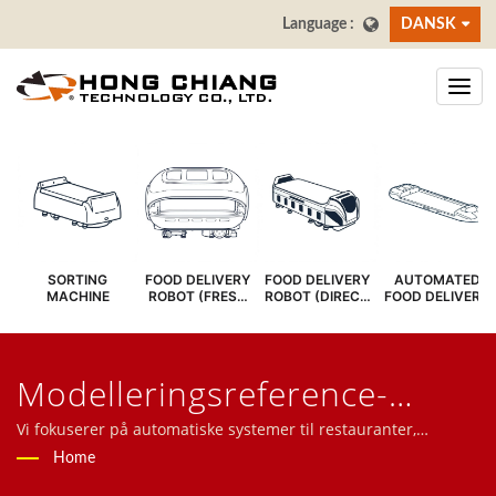
DANSK
SORTING
FOOD DELIVERY
FOOD DELIVERY
AUTOMATED
MACHINE
ROBOT (FRESH
ROBOT (DIRECT
FOOD DELIVERY
COVER)
SERVE)
SYSTEM
Modelleringsreference-
Hurtig Racing
Vi fokuserer på automatiske systemer til restauranter,
herunder madleveringsrobotter, højhastighedstogsystemer,
Home
LeveringsbilSøgt | Sushi Bar
transportbåndsystemer, roterende sushi-båndsystemer,