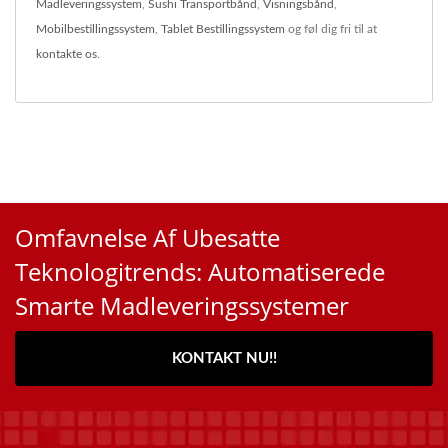
Madleveringssystem
,
Sushi Transportbånd
,
Visningsbånd
,
Mobilbestillingssystem
,
Tablet Bestillingssystem
og føl dig fri til at
kontakte os
.
Omfavnelse Af Ubesatte
Teknologitrends: Automatiserede
Smarte Madleveringssystemer
KONTAKT NU!!