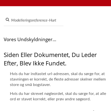
tabletbestillingssystemer, mobilbestillingssystemer,
Transportbånd -
displaytransportører, sushi-maskiner, tilpassede
Madleveringsbånd
madleveringssystemer og service, kontakt os venligst.
Producent | Hong Chiang
Vores Undskyldninger...
Siden Eller Dokumentet, Du Leder
Efter, Blev Ikke Fundet.
Hvis du har indtastet url-adressen, skal du sørge for, at
stavningen er korrekt, de fleste adresser skelner mellem
store og små bogstaver.
Hvis du har skrevet nøgleordet, skal du sørge for, at alle
ord er stavet korrekt, eller prøv andre søgeord.