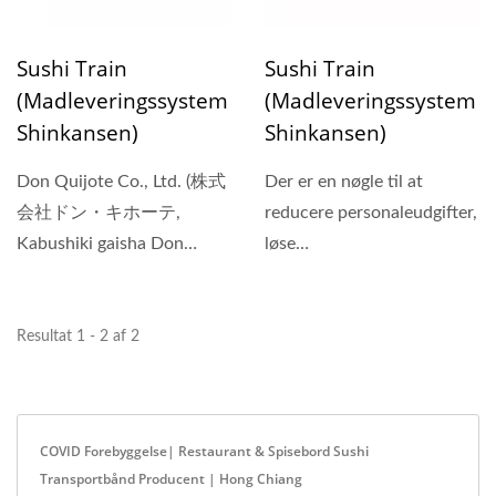
Sushi Train
Sushi Train
(Madleveringssystem
(Madleveringssystem
Shinkansen)
Shinkansen)
Don Quijote Co., Ltd. (株式
Der er en nøgle til at
会社ドン・キホーテ,
reducere personaleudgifter,
Kabushiki gaisha Don
løse
Kihōte), Hong...
rekrutteringsvanskeligheder,
forbedre...
Resultat 1 - 2 af 2
COVID Forebyggelse| Restaurant & Spisebord Sushi
Transportbånd Producent | Hong Chiang