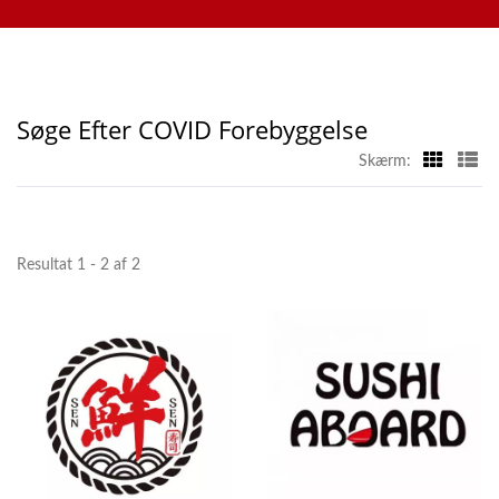
tabletbestillingssystemer, mobilbestillingssystemer,
Producent | Hong Chiang
displaytransportører, sushi-maskiner, tilpassede
madleveringssystemer og service, kontakt os venligst.
Søge Efter COVID Forebyggelse
Skærm:
Resultat 1 - 2 af 2