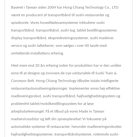
Baseret i Taiwan siden 2004 har Hong Chiang Technology Co., LTD
været en producent af transportbånd til sushi-restauranter og
spiseborde. Vores hovedfødevaresystemer inkluderer sushi
transportbånd, transportbånd, sushi tog, tablet bestillingssystemer,
display transportbånd, ekspresleveringssystemer, sushi maskiner,
service og sushi tallerkener, som sælges i over 40 lande med
omfattende installations erfaring.
Med mere end 20 års erfaring inden for produktion har vi den unikke
evne til at designe og innovere de nye udstyrsdele til Sushi Train &
Conveyor Belt. Hong Chiang Technology tilbyder totale intelligente
restaurantautomatiseringsløsninger. Implementer vores høj-effektive
madleveringsrobot, sushi transportbånd, højhastighedstogsystem og
problemfrit tablet/mobilbestillingssystem for at løse
arbejdsstyrkemangel. Få et tilbud på vores Made in Taiwan
madserviceudstyr og løft din spiseoplevelse! Vi fokuserer på
automatiske systemer til restauranter, herunder madleveringsrobotter,
højhastighedstogsystemer, transportbåndsystemer, roterende sushi-