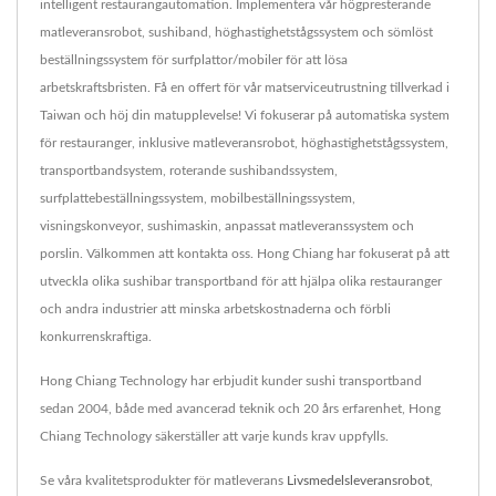
intelligent restaurangautomation. Implementera vår högpresterande
matleveransrobot, sushiband, höghastighetstågssystem och sömlöst
beställningssystem för surfplattor/mobiler för att lösa
arbetskraftsbristen. Få en offert för vår matserviceutrustning tillverkad i
Taiwan och höj din matupplevelse! Vi fokuserar på automatiska system
för restauranger, inklusive matleveransrobot, höghastighetstågssystem,
transportbandsystem, roterande sushibandssystem,
surfplattebeställningssystem, mobilbeställningssystem,
visningskonveyor, sushimaskin, anpassat matleveranssystem och
porslin. Välkommen att kontakta oss. Hong Chiang har fokuserat på att
utveckla olika sushibar transportband för att hjälpa olika restauranger
och andra industrier att minska arbetskostnaderna och förbli
konkurrenskraftiga.
Hong Chiang Technology har erbjudit kunder sushi transportband
sedan 2004, både med avancerad teknik och 20 års erfarenhet, Hong
Chiang Technology säkerställer att varje kunds krav uppfylls.
Se våra kvalitetsprodukter för matleverans
Livsmedelsleveransrobot
,