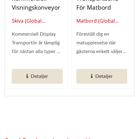
Visningskonveyor
För Matbord
Skiva (Global
Matbord (Global
Leverantör Av Smart
Leverantör Av Smart
Kommersiell Display
Föreställ dig en
Restaurangautomation)
Restaurangautomation)
Transportör är lämplig
matupplevelse där
för nästan alla typer av
gästerna enkelt väljer
produktpresentation,...
sina önskade rätter när
de passerar...
Detaljer
Detaljer