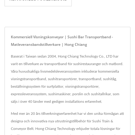
Kommersiell Visningskonveyor | Sushi Bar Transportband -
Matleveransbandstillverkare | Hong Chiang
Baserat i Taiwan sedan 2004, Hong Chiang Technology Co., LTD har
varit en tillverkare av transportband för sushirestauranger och matbord.
Våra huvudsakliga livsmedelsleveranssystem inkluderar kommersiella
visningstransportband, sushitransportörer, transportband, sushitåg,
beställningssystem för surfplattor, visningstransportörer,
expressleveranssystem, sushimaskiner, porslin och sushitallrikar, som
säljs i över 40 länder med gedigen installations erfarenhet.
Med mer än 20 års tillverkningserfarenhet har vi den unika förmågan att
designa och innovativa nya utrustningstillbehör för Sushi Train &
Conveyor Belt. Hong Chiang Technology erbjuder totala lösningar för