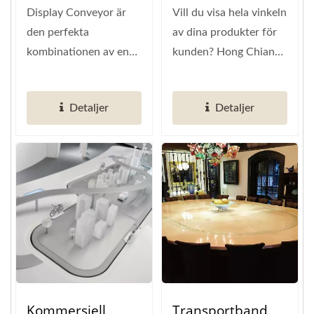
Leverantör Av Smart
Leverantör Av Smart
Display Conveyor är
Vill du visa hela vinkeln
Restaurangautomation)
Restaurangautomation)
den perfekta
av dina produkter för
kombinationen av en
kunden? Hong Chiangs
halvmåne kedjespår
magnetiska
och displaykonveyor....
visningskonveyorsteknik...
Detaljer
Detaljer
Kommersiell
Transportband