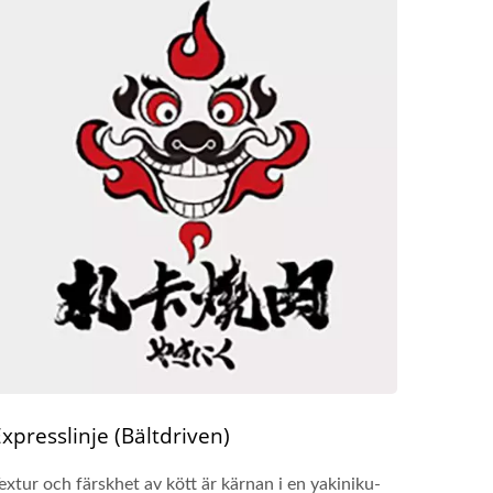
xpresslinje (Bältdriven)
extur och färskhet av kött är kärnan i en yakiniku-