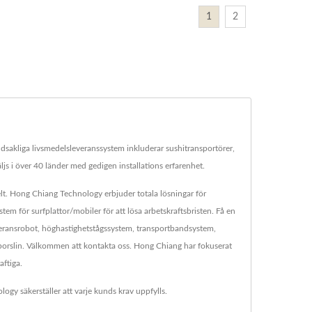
1
2
dsakliga livsmedelsleveranssystem inkluderar sushitransportörer,
ljs i över 40 länder med gedigen installations erfarenhet.
lt. Hong Chiang Technology erbjuder totala lösningar för
 för surfplattor/mobiler för att lösa arbetskraftsbristen. Få en
leveransrobot, höghastighetstågssystem, transportbandsystem,
porslin. Välkommen att kontakta oss. Hong Chiang har fokuserat
aftiga.
y säkerställer att varje kunds krav uppfylls.