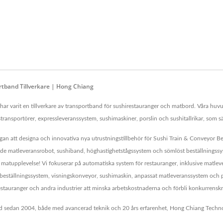
tband Tillverkare | Hong Chiang
r varit en tillverkare av transportband för sushirestauranger och matbord. Våra huvu
stransportörer, expressleveranssystem, sushimaskiner, porslin och sushitallrikar, som sä
gan att designa och innovativa nya utrustningstillbehör för Sushi Train & Conveyor Be
e matleveransrobot, sushiband, höghastighetstågssystem och sömlöst beställningssystem
din matupplevelse! Vi fokuserar på automatiska system för restauranger, inklusive mat
lbeställningssystem, visningskonveyor, sushimaskin, anpassat matleveranssystem och 
 restauranger och andra industrier att minska arbetskostnaderna och förbli konkurrenskr
 sedan 2004, både med avancerad teknik och 20 års erfarenhet, Hong Chiang Technolog