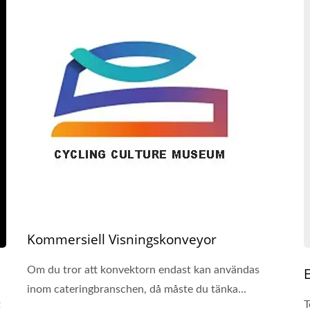
Kommersiell Visningskonveyor
Om du tror att konvektorn endast kan användas
E
inom cateringbranschen, då måste du tänka...
t
T