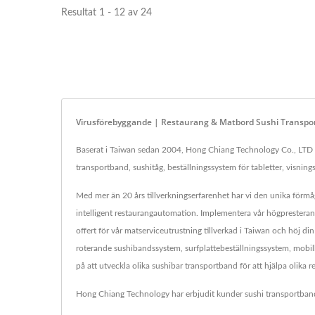
Resultat 1 - 12 av 24
Virusförebyggande | Restaurang & Matbord Sushi Transpor
Baserat i Taiwan sedan 2004, Hong Chiang Technology Co., LTD ha
transportband, sushitåg, beställningssystem för tabletter, visning
Med mer än 20 års tillverkningserfarenhet har vi den unika förmå
intelligent restaurangautomation. Implementera vår högpresterand
offert för vår matserviceutrustning tillverkad i Taiwan och höj 
roterande sushibandssystem, surfplattebeställningssystem, mobi
på att utveckla olika sushibar transportband för att hjälpa olika
Hong Chiang Technology har erbjudit kunder sushi transportband