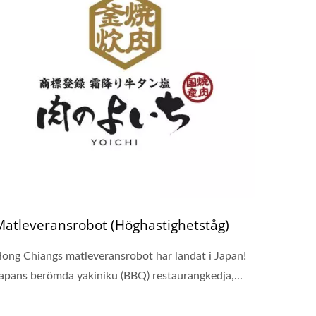
Matleveransrobot (Höghastighetståg)
ong Chiangs matleveransrobot har landat i Japan!
apans berömda yakiniku (BBQ) restaurangkedja,...