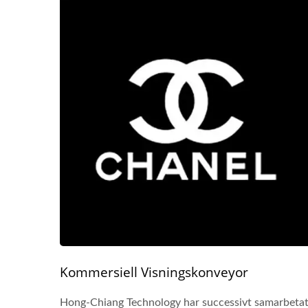
Kommersiell Visningskonveyor
Hong-Chiang Technology har successivt samarbeta