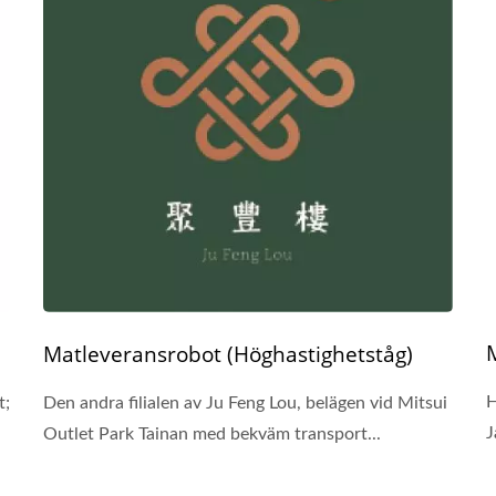
Matleveransrobot (Höghastighetståg)
H
t;
Den andra filialen av Ju Feng Lou, belägen vid Mitsui
J
Outlet Park Tainan med bekväm transport...