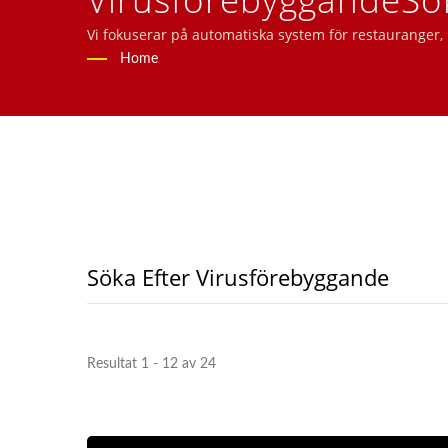
Tillverkare | Hong Ch
Vi fokuserar på automatiska system för restauranger
surfplattebeställningssystem, mobilbeställningssyste
Home
Söka Efter Virusförebyggande
Resultat 1 - 12 av 24