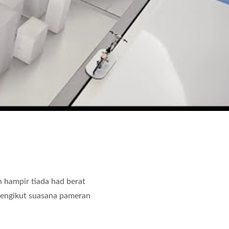
istem Penghantaran
Robot Penghantaran Ma
Makanan Kereta Api
(Kereta Api Peluru
an hampir tiada had berat
mengikut suasana pameran