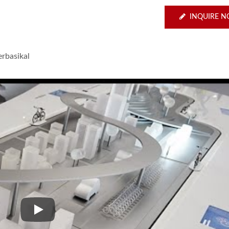
INQUIRE 
rbasikal
Penghantar Paparan Komersial - Muzium Budaya Berb