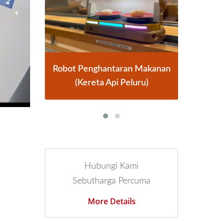
kanan
Sistem Penghantaran
Robo
)
Makanan Kereta Api
Hubungi Kami
Sebutharga Percuma
More Details