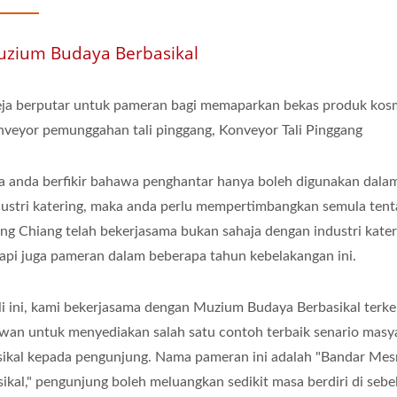
zium Budaya Berbasikal
ja berputar untuk pameran bagi memaparkan bekas produk kosm
nveyor pemunggahan tali pinggang, Konveyor Tali Pinggang
ka anda berfikir bahawa penghantar hanya boleh digunakan dala
dustri katering, maka anda perlu mempertimbangkan semula ten
ng Chiang telah bekerjasama bukan sahaja dengan industri kater
tapi juga pameran dalam beberapa tahun kebelakangan ini.
li ini, kami bekerjasama dengan Muzium Budaya Berbasikal terke
iwan untuk menyediakan salah satu contoh terbaik senario masy
sikal kepada pengunjung. Nama pameran ini adalah "Bandar Mes
sikal," pengunjung boleh meluangkan sedikit masa berdiri di sebe