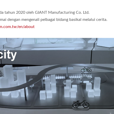
da tahun 2020 oleh GIANT Manufacturing Co. Ltd.
ai dengan mengenali pelbagai bidang basikal melalui cerita.
m.com.tw/en/about