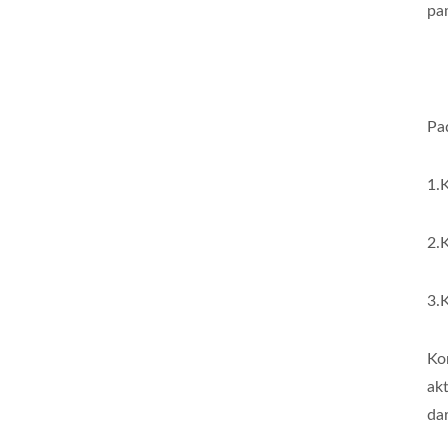
pa
Pa
1.
2.
3.
Ko
ak
dar