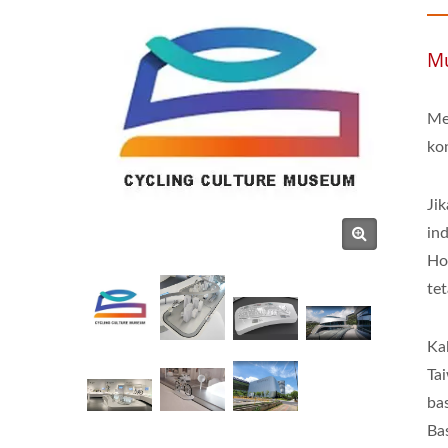
Mu
Me
ko
Ji
in
Ho
te
Ka
Ta
ba
Ba