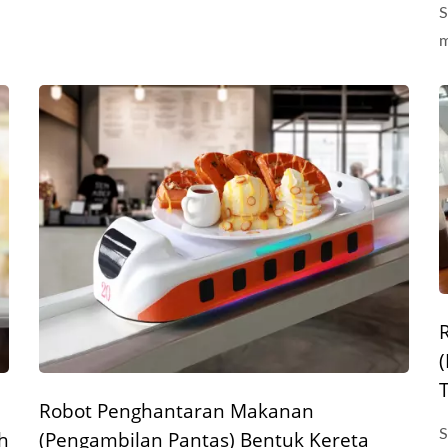
S
m
Robot Penghantaran Makanan
S
h
(Pengambilan Pantas) Bentuk Kereta