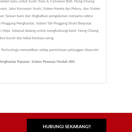
latan baru untuk Sushi Train & Conveyor Belt. Hong Chiang
i, Jalur Konveyor Sushi, Sistem Kereta Api Peluru, dan Sistem
tan Taiwan kami dan tingkatkan pengalaman menjamu selera
Pinggang Penghantar, Sistem Tali Pinggang Shshi Berputar,
tan Meja. Selamat datang untuk menghubungi kami. Hong Chiang
os buruh dan kekal berdaya saing.
 Technology memastikan setiap permintaan pelanggan dipenuhi.
Penghantar Paparan
,
Sistem Pesanan Mudah Alih
,
HUBUNGI SEKARANG!!