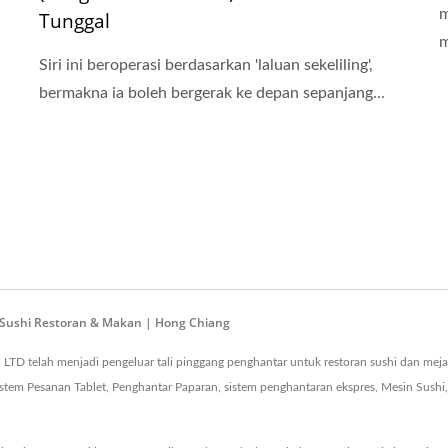
m
Tunggal
m
Siri ini beroperasi berdasarkan 'laluan sekeliling',
bermakna ia boleh bergerak ke depan sepanjang...
 Sushi Restoran & Makan | Hong Chiang
 LTD telah menjadi pengeluar tali pinggang penghantar untuk restoran sushi dan m
stem Pesanan Tablet, Penghantar Paparan, sistem penghantaran ekspres, Mesin Sushi, P