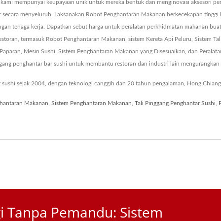
kami mempunyai keupayaan unik untuk mereka bentuk dan menginovasi aksesori pera
 secara menyeluruh. Laksanakan Robot Penghantaran Makanan berkecekapan tinggi kam
ngan tenaga kerja. Dapatkan sebut harga untuk peralatan perkhidmatan makanan bua
oran, termasuk Robot Penghantaran Makanan, sistem Kereta Api Peluru, Sistem Tali 
 Paparan, Mesin Sushi, Sistem Penghantaran Makanan yang Disesuaikan, dan Perala
ang penghantar bar sushi untuk membantu restoran dan industri lain mengurangkan k
 sushi sejak 2004, dengan teknologi canggih dan 20 tahun pengalaman, Hong Chiang
hantaran Makanan
,
Sistem Penghantaran Makanan
,
Tali Pinggang Penghantar Sushi
,
i Tanpa Pemandu: Sistem