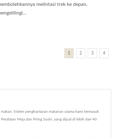
embolehkannya melintasi trek ke depan,
engelilingi...
1
2
3
4
eja makan. Sistem penghantaran makanan utama kami termasuk
eralatan Meja dan Piring Sushi, yang dijual di lebih dari 40