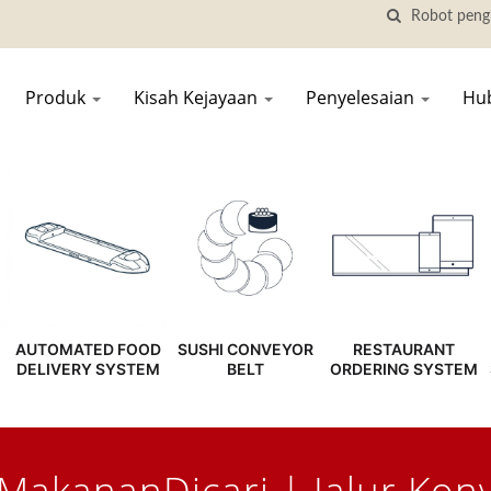
Produk
Kisah Kejayaan
Penyelesaian
Hu
AUTOMATED FOOD
SUSHI CONVEYOR
RESTAURANT
DELIVERY SYSTEM
BELT
ORDERING SYSTEM
akananDicari | Jalur Konv