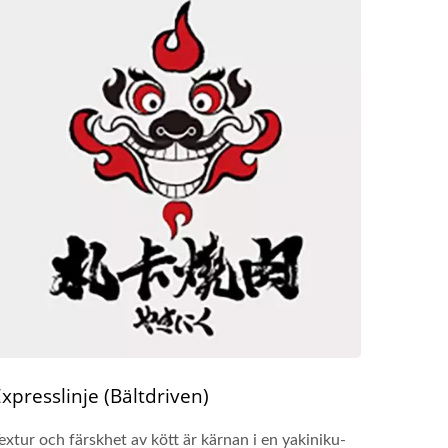
xpresslinje (Bältdriven)
extur och färskhet av kött är kärnan i en yakiniku-