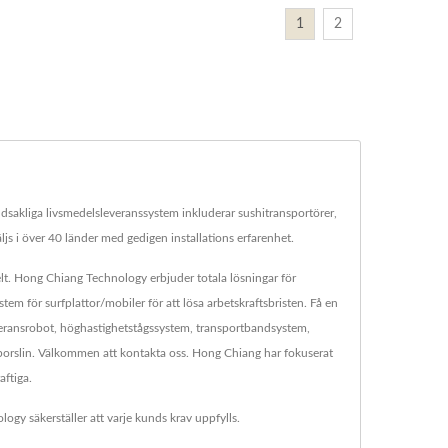
1
2
dsakliga livsmedelsleveranssystem inkluderar sushitransportörer,
ljs i över 40 länder med gedigen installations erfarenhet.
lt. Hong Chiang Technology erbjuder totala lösningar för
 för surfplattor/mobiler för att lösa arbetskraftsbristen. Få en
leveransrobot, höghastighetstågssystem, transportbandsystem,
porslin. Välkommen att kontakta oss. Hong Chiang har fokuserat
aftiga.
y säkerställer att varje kunds krav uppfylls.