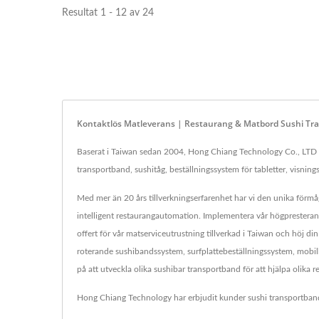
Resultat 1 - 12 av 24
Kontaktlös Matleverans | Restaurang & Matbord Sushi Tra
Baserat i Taiwan sedan 2004, Hong Chiang Technology Co., LTD ha
transportband, sushitåg, beställningssystem för tabletter, visning
Med mer än 20 års tillverkningserfarenhet har vi den unika förmå
intelligent restaurangautomation. Implementera vår högpresterand
offert för vår matserviceutrustning tillverkad i Taiwan och höj 
roterande sushibandssystem, surfplattebeställningssystem, mobi
på att utveckla olika sushibar transportband för att hjälpa olika
Hong Chiang Technology har erbjudit kunder sushi transportband