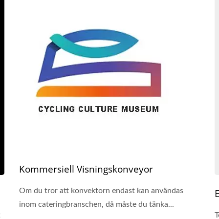
Kommersiell Visningskonveyor
Om du tror att konvektorn endast kan användas
E
inom cateringbranschen, då måste du tänka...
t
T