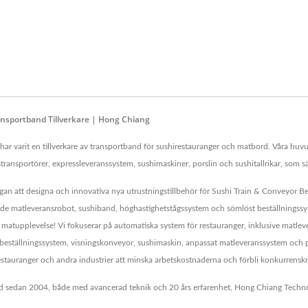
nsportband Tillverkare | Hong Chiang
r varit en tillverkare av transportband för sushirestauranger och matbord. Våra huvu
stransportörer, expressleveranssystem, sushimaskiner, porslin och sushitallrikar, som sä
gan att designa och innovativa nya utrustningstillbehör för Sushi Train & Conveyor Be
e matleveransrobot, sushiband, höghastighetstågssystem och sömlöst beställningssystem
din matupplevelse! Vi fokuserar på automatiska system för restauranger, inklusive mat
lbeställningssystem, visningskonveyor, sushimaskin, anpassat matleveranssystem och 
 restauranger och andra industrier att minska arbetskostnaderna och förbli konkurrenskr
 sedan 2004, både med avancerad teknik och 20 års erfarenhet, Hong Chiang Technolog