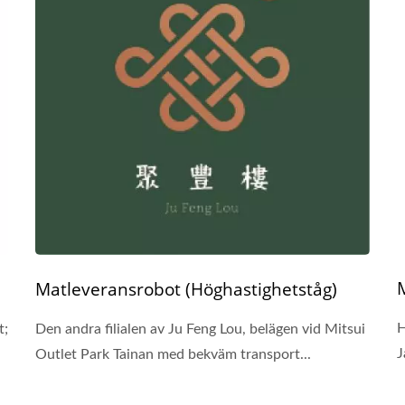
Matleveransrobot (Höghastighetståg)
H
t;
Den andra filialen av Ju Feng Lou, belägen vid Mitsui
J
Outlet Park Tainan med bekväm transport...