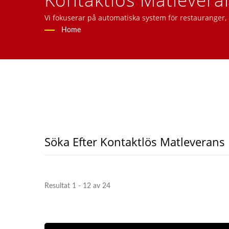
Matleveransband Till
Vi fokuserar på automatiska system för restauranger
surfplattebeställningssystem, mobilbeställningssyste
Home
Söka Efter Kontaktlös Matleverans
Resultat 1 - 12 av 24