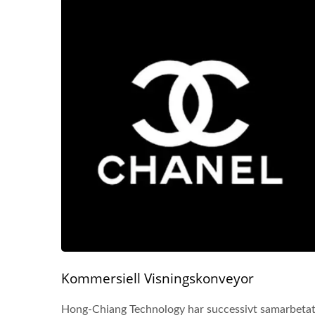
Kommersiell Visningskonveyor
Hong-Chiang Technology har successivt samarbeta