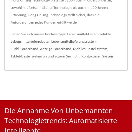
Hong Chiang Technology bietet seit 2004 Sushi-Förderbänder an,
sowohl mit fortschrittlicher Technologie als auch mit 20 Jahren
Erfahrung, Hong Chiang Technology stellt sicher, dass die
Anforderungen jedes Kunden erfüllt werden.
Sehen Sie sich unsere hochwertigen Lebensmittel-Lieferprodukte
Lebensmittellieferroboter
,
Lebensmittellieferungssystem
,
Sushi-Förderband
,
Anzeige-Förderband
,
Mobiles Bestellsystem
,
Tablet-Bestellsystem
an und zögern Sie nicht,
Kontaktieren Sie uns
.
Die Annahme Von Unbemannten
Technologietrends: Automatisierte
Intelligente