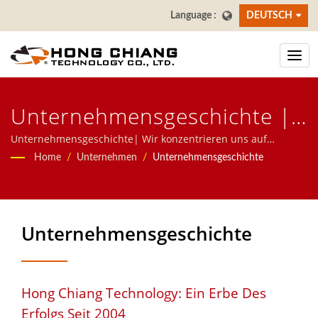
DEUTSCH
Unternehmensgeschichte |
Taiwan Sushi Bar
Unternehmensgeschichte| Wir konzentrieren uns auf
automatische Systeme für Restaurants, einschließlich
Home
/
Unternehmen
/
Unternehmensgeschichte
Förderband Hersteller |
Lebensmittel-Lieferrobotern, Hochgeschwindigkeitszug-
Systemen, Förderbandsystemen, drehbaren Sushi-Band-
Hong Chiang
Systemen, Tablet-Bestellsystemen, mobilen Bestellsystemen,
Anzeigeförderern, Sushi-Maschinen, maßgeschneiderten
Unternehmensgeschichte
Lebensmittelliefer-Systemen und Geschirr. Kontaktieren Sie
uns gerne.
Hong Chiang Technology: Ein Erbe Des
Erfolgs Seit 2004